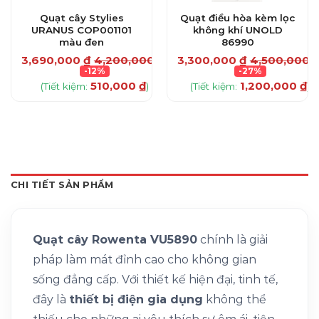
Quạt cây Stylies
Quạt điều hòa kèm lọc
URANUS COP001101
không khí UNOLD
màu đen
86990
₫
3,690,000
₫
4,200,000
₫
3,300,000
₫
4,500,000
-12%
-27%
510,000
₫
1,200,000
₫
(Tiết kiệm:
)
(Tiết kiệm:
)
CHI TIẾT SẢN PHẨM
Quạt cây Rowenta VU5890
chính là giải
pháp làm mát đỉnh cao cho không gian
sống đẳng cấp. Với thiết kế hiện đại, tinh tế,
đây là
thiết bị điện gia dụng
không thể