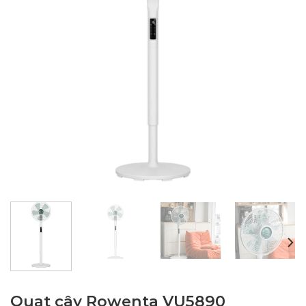
Quạt cây Rowenta VU5890