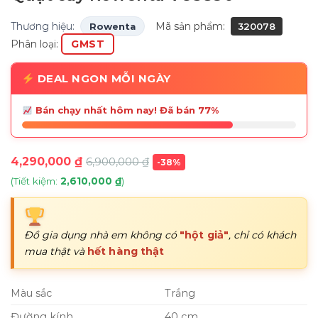
Thương hiệu:
Mã sản phẩm:
Rowenta
320078
Phân loại:
GMST
DEAL NGON MỖI NGÀY
Bán chạy nhất hôm nay! Đã bán 77%
4,290,000
₫
6,900,000
₫
-38%
(Tiết kiệm:
2,610,000
₫
)
Đồ gia dụng nhà em không có
"hột giả"
, chỉ có khách
mua thật và
hết hàng thật
Màu sắc
Trắng
Đường kính
40 cm