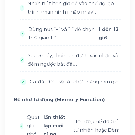
Nhấn nút hẹn giờ để vào chế độ lập
trình (màn hình nhấp nháy).
Dùng nút “+” và “-” để chọn
1 đến 12
.
thời gian từ
giờ
Sau 3 giây, thời gian được xác nhận và
đếm ngược bắt đầu.
Cài đặt “00” sẽ tắt chức năng hẹn giờ.
Bộ nhớ tự động (Memory Function)
Quạt
lần thiết
: tốc độ, chế độ Gió
ghi
lập cuối
tự nhiên hoặc Đêm.
nhớ
cùng