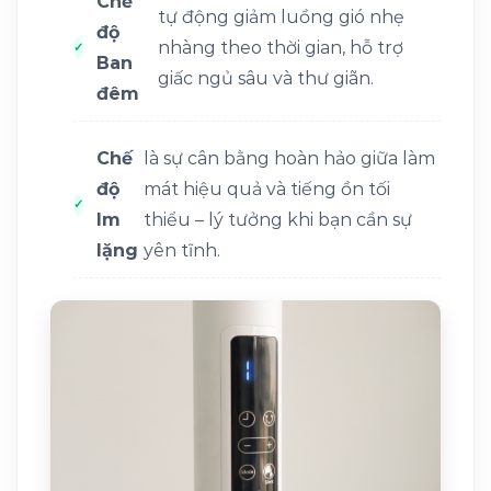
Chế
tự động giảm luồng gió nhẹ
độ
nhàng theo thời gian, hỗ trợ
Ban
giấc ngủ sâu và thư giãn.
đêm
Chế
là sự cân bằng hoàn hảo giữa làm
độ
mát hiệu quả và tiếng ồn tối
Im
thiểu – lý tưởng khi bạn cần sự
lặng
yên tĩnh.