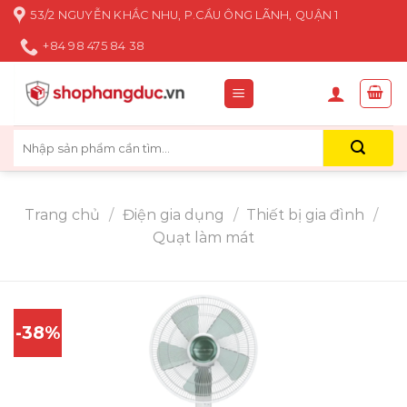
Skip
53/2 NGUYỄN KHẮC NHU, P.CẦU ÔNG LÃNH, QUẬN 1
to
+84 98 475 84 38
content
Tìm
kiếm:
Trang chủ
/
Điện gia dụng
/
Thiết bị gia đình
/
Quạt làm mát
-38%