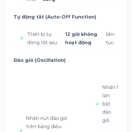
Tự động tắt (Auto-Off Function)
Thiết bị tự
12 giờ không
liên
động tắt sau
hoạt động
tục.
Đảo gió (Oscillation)
Nhấn 1
lần:
bật
đảo
Nhấn nút đảo gió
gió.
trên bảng điều