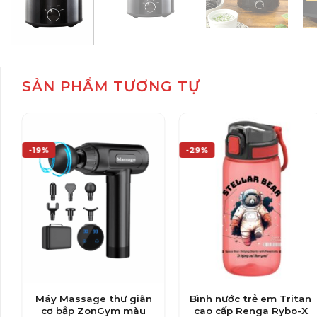
SẢN PHẨM TƯƠNG TỰ
-19%
-29%
Máy Massage thư giãn
Bình nước trẻ em Tritan
cơ bắp ZonGym màu
cao cấp Renga Rybo-X