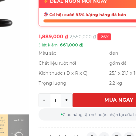
DEAL NGON MỖI NGÀY
Cơ hội cuối! 93% lượng hàng đã bán
1,889,000
₫
2,550,000
₫
-26%
(Tiết kiệm:
661,000
₫
)
Màu sắc
đen
Chất liệu ruột nồi
gốm đá
Kích thước ( D x R x C)
25,1 x 21,1 x
Trọng lượng
2,2 kg
MUA NGAY
Nồi nấu chậm Crock Pot 1,8L màu đen số 
Giao hàng tận nơi hoặc nhận tại cửa 