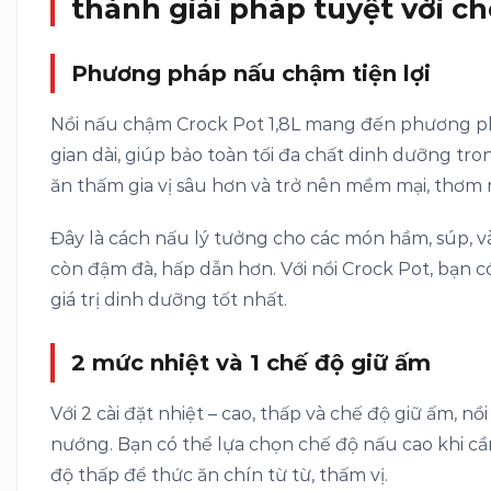
thành giải pháp tuyệt vời c
Phương pháp nấu chậm tiện lợi
Nồi nấu chậm Crock Pot 1,8L mang đến phương ph
gian dài, giúp bảo toàn tối đa chất dinh dưỡng tr
ăn thấm gia vị sâu hơn và trở nên mềm mại, thơm
Đây là cách nấu lý tưởng cho các món hầm, súp, 
còn đậm đà, hấp dẫn hơn. Với nồi Crock Pot, bạn 
giá trị dinh dưỡng tốt nhất.
2 mức nhiệt và 1 chế độ giữ ấm
Với 2 cài đặt nhiệt – cao, thấp và chế độ giữ ấm, n
nướng. Bạn có thể lựa chọn chế độ nấu cao khi c
độ thấp để thức ăn chín từ từ, thấm vị.