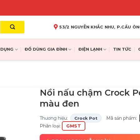
53/2 NGUYỄN KHẮC NHU, P.CẦU ÔN
A DỤNG
ĐỒ DÙNG GIA ĐÌNH
ĐIỆN LẠNH
TIN TỨC
Nồi nấu chậm Crock Po
màu đen
Thương hiệu:
Mã sản phẩm:
Crock Pot
Phân loại:
GMST