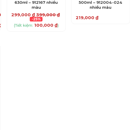
630ml – 912167 nhiều
500ml – 912004-024
màu
nhiều màu
000
₫
299,000
₫
399,000
₫
219,000
₫
-25%
₫
100,000
₫
)
(Tiết kiệm:
)