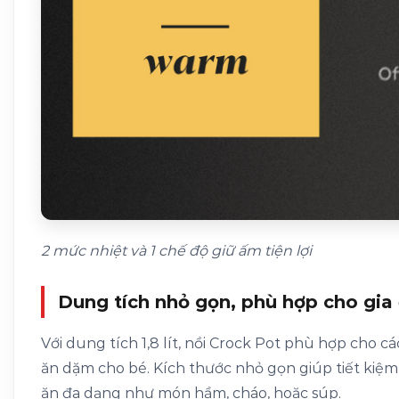
2 mức nhiệt và 1 chế độ giữ ấm tiện lợi
Dung tích nhỏ gọn, phù hợp cho gia
Với dung tích 1,8 lít, nồi Crock Pot phù hợp cho c
ăn dặm cho bé. Kích thước nhỏ gọn giúp tiết kiệ
ăn đa dạng như món hầm, cháo, hoặc súp.