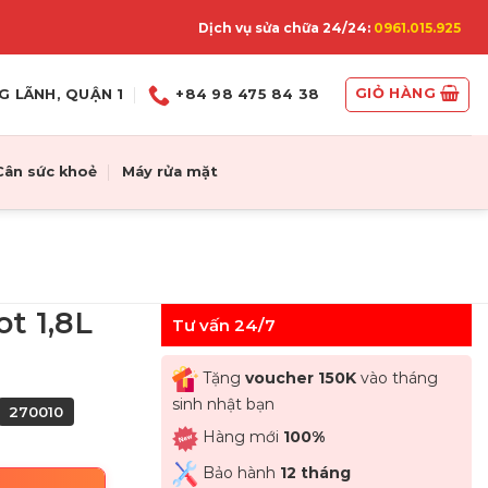
Dịch vụ sửa chữa 24/24:
0961.015.925
GIỎ HÀNG
G LÃNH, QUẬN 1
+84 98 475 84 38
Cân sức khoẻ
Máy rửa mặt
t 1,8L
Tư vấn 24/7
Tặng
voucher 150K
vào tháng
sinh nhật bạn
270010
Hàng mới
100%
Bảo hành
12 tháng