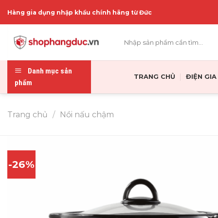
Skip
Hàng gia dụng nhập khẩu chính hãng từ Đức
to
content
Tìm
kiếm:
Danh mục sản
TRANG CHỦ
ĐIỆN GI
phẩm
Trang chủ
/
Nồi nấu chậm
-26%