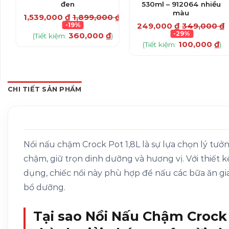
đen
530ml – 912064 nhiều
màu
1,539,000
₫
1,899,000
₫
-19%
249,000
₫
349,000
₫
-29%
360,000
₫
(Tiết kiệm:
)
100,000
₫
(Tiết kiệm:
)
CHI TIẾT SẢN PHẨM
Nồi nấu chậm Crock Pot 1,8L là sự lựa chọn lý tư
chậm, giữ trọn dinh dưỡng và hương vị. Với thiết kế
dụng, chiếc nồi này phù hợp để nấu các bữa ăn g
bổ dưỡng.
Tại sao Nồi Nấu Chậm Crock 