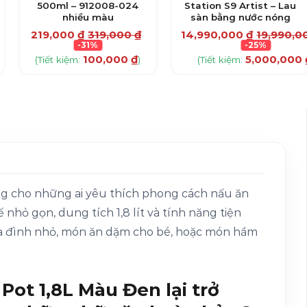
500ml – 912008-024
Station S9 Artist – Lau
nhiều màu
sàn bằng nước nóng
219,000
₫
319,000
₫
14,990,000
₫
19,990,
-31%
-25%
100,000
₫
5,000,000
(Tiết kiệm:
)
(Tiết kiệm:
ởng cho những ai yêu thích phong cách nấu ăn
 nhỏ gọn, dung tích 1,8 lít và tính năng tiện
ia đình nhỏ, món ăn dặm cho bé, hoặc món hầm
Pot 1,8L Màu Đen lại trở