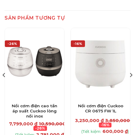
SẢN PHẨM TƯƠNG TỰ
-26%
-16%
Nồi cơm điện cao tần
Nồi cơm điện Cuckoo
áp suất Cuckoo lòng
CR 0675 FW 1L
nồi inox
₫
3,250,000
₫
3,850,000
₫
7,799,000
₫
10,590,000
₫
-16%
-26%
600,000
₫
(Tiết kiệm:
)
2,791,000
₫
(Tiết kiệm:
)