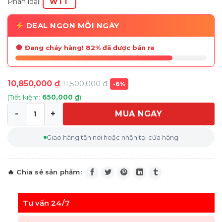
Phân loại:
WTT
DEAL NGON MỖI NGÀY
Đang cháy hàng! 82% đã được bán ra
10,850,000
₫
11,500,000
₫
-6%
(Tiết kiệm:
650,000
₫
)
MUA NGAY
Nồi cơm điện cao tần áp suất kép Cuckoo NHTR1010FGW
Giao hàng tận nơi hoặc nhận tại cửa hàng
Tư vấn 24/7