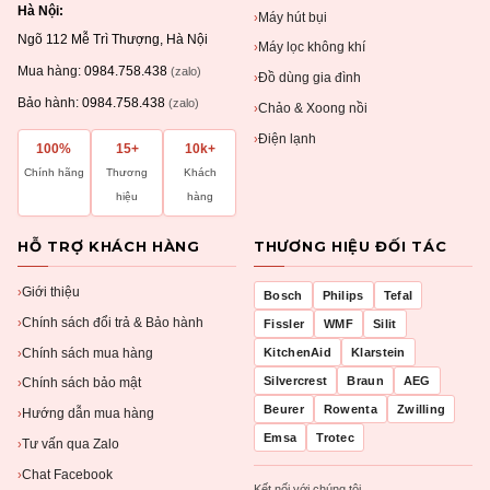
Hà Nội:
Máy hút bụi
›
Ngõ 112 Mễ Trì Thượng, Hà Nội
Máy lọc không khí
›
Mua hàng:
0984.758.438
(zalo)
Đồ dùng gia đình
›
Bảo hành:
0984.758.438
(zalo)
Chảo & Xoong nồi
›
Điện lạnh
›
100%
15+
10k+
Chính hãng
Thương
Khách
hiệu
hàng
HỖ TRỢ KHÁCH HÀNG
THƯƠNG HIỆU ĐỐI TÁC
Giới thiệu
›
Bosch
Philips
Tefal
Chính sách đổi trả & Bảo hành
›
Fissler
WMF
Silit
Chính sách mua hàng
KitchenAid
Klarstein
›
Silvercrest
Braun
AEG
Chính sách bảo mật
›
Beurer
Rowenta
Zwilling
Hướng dẫn mua hàng
›
Emsa
Trotec
Tư vấn qua Zalo
›
Chat Facebook
›
Kết nối với chúng tôi