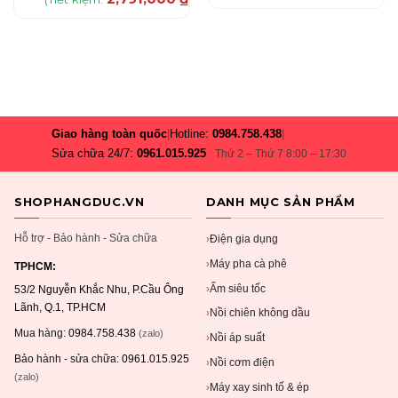
Giao hàng toàn quốc
|
Hotline:
0984.758.438
|
Sửa chữa 24/7:
0961.015.925
Thứ 2 – Thứ 7 8:00 – 17:30
SHOPHANGDUC.VN
DANH MỤC SẢN PHẨM
Hỗ trợ - Bảo hành - Sửa chữa
Điện gia dụng
›
Máy pha cà phê
›
TPHCM:
Ấm siêu tốc
›
53/2 Nguyễn Khắc Nhu, P.Cầu Ông
Lãnh, Q.1, TP.HCM
Nồi chiên không dầu
›
Mua hàng:
0984.758.438
(zalo)
Nồi áp suất
›
Bảo hành - sửa chữa:
0961.015.925
Nồi cơm điện
›
(zalo)
Máy xay sinh tố & ép
›