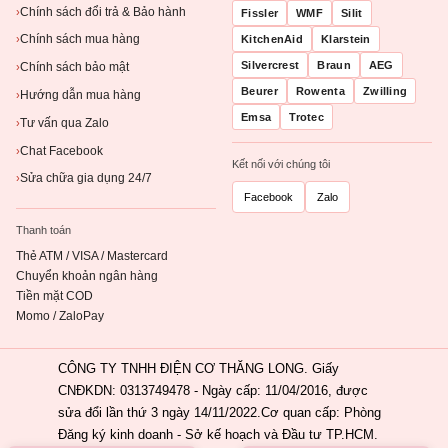
Chính sách đổi trả & Bảo hành
›
Fissler
WMF
Silit
Chính sách mua hàng
KitchenAid
Klarstein
›
Silvercrest
Braun
AEG
Chính sách bảo mật
›
Beurer
Rowenta
Zwilling
Hướng dẫn mua hàng
›
Emsa
Trotec
Tư vấn qua Zalo
›
Chat Facebook
›
Kết nối với chúng tôi
Sửa chữa gia dụng 24/7
›
Facebook
Zalo
Thanh toán
Thẻ ATM / VISA / Mastercard
Chuyển khoản ngân hàng
Tiền mặt COD
Momo / ZaloPay
CÔNG TY TNHH ĐIỆN CƠ THĂNG LONG. Giấy
CNĐKDN: 0313749478 - Ngày cấp: 11/04/2016, được
sửa đổi lần thứ 3 ngày 14/11/2022.Cơ quan cấp: Phòng
Đăng ký kinh doanh - Sở kế hoạch và Đầu tư TP.HCM.