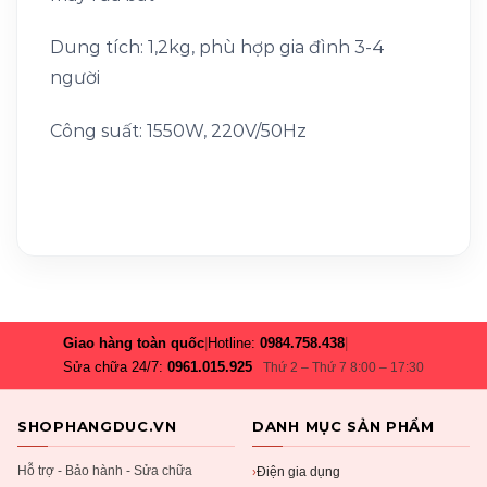
Dung tích: 1,2kg, phù hợp gia đình 3-4
người
Công suất: 1550W, 220V/50Hz
Giao hàng toàn quốc
|
Hotline:
0984.758.438
|
Sửa chữa 24/7:
0961.015.925
Thứ 2 – Thứ 7 8:00 – 17:30
SHOPHANGDUC.VN
DANH MỤC SẢN PHẨM
Hỗ trợ - Bảo hành - Sửa chữa
Điện gia dụng
›