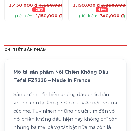
0
₫
3,450,000
₫
4,600,000
₫
3,150,000
₫
3,890,000
₫
-25%
-19%
1,150,000
₫
740,000
₫
(Tiết kiệm:
)
(Tiết kiệm:
)
CHI TIẾT SẢN PHẨM
Mô tả sản phẩm Nồi Chiên Không Dầu
Tefal FZ7228 – Made in France
Sản phẩm nồi chiên không dầu chắc hẳn
không còn lạ lẫm gì với công việc nội trợ của
các mẹ. Tuy nhiên những người tìm đến với
nồi chiên không dầu hiện nay không chỉ còn
những bà mẹ, bà vợ tất bật nữa mà còn là