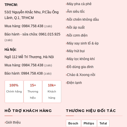
Máy pha cà phê
›
TPHCM:
Ấm siêu tốc
›
53/2 Nguyễn Khắc Nhu, P.Cầu Ông
Lãnh, Q.1, TP.HCM
Nồi chiên không dầu
›
Mua hàng:
0984.758.438
(zalo)
Nồi áp suất
›
Bảo hành - sửa chữa:
0961.015.925
Nồi cơm điện
›
(zalo)
Máy xay sinh tố & ép
›
Hà Nội:
Máy hút bụi
›
Ngõ 112 Mễ Trì Thượng, Hà Nội
Máy lọc không khí
›
Mua hàng:
0984.758.438
(zalo)
Đồ dùng gia đình
›
Bảo hành:
0984.758.438
(zalo)
Chảo & Xoong nồi
›
Điện lạnh
›
100%
15+
10k+
Chính hãng
Thương
Khách
hiệu
hàng
HỖ TRỢ KHÁCH HÀNG
THƯƠNG HIỆU ĐỐI TÁC
Giới thiệu
›
Bosch
Philips
Tefal