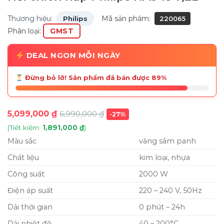
Thương hiệu:
Mã sản phẩm:
Philips
220065
Phân loại:
GMST
DEAL NGON MỖI NGÀY
Đừng bỏ lỡ! Sản phẩm đã bán được 89%
5,099,000
₫
6,990,000
₫
-27%
(Tiết kiệm:
1,891,000
₫
)
Màu sắc
vàng sâm panh
Chất liệu
kim loại, nhựa
Công suất
2000 W
Điện áp suất
220 – 240 V, 50Hz
Dải thời gian
0 phút – 24h
Dải nhiệt độ
40 – 200°C