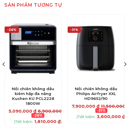
SẢN PHẨM TƯƠNG TỰ
-26%
-31%
Nồi chiên không dầu
Nồi chiên không dầu
kiêm hấp đa năng
Philips Airfryer XXL
Kuchen KU PCL2228
HD9652/90
1800W
₫
7,900,000
₫
11,500,000
5,090,000
₫
6,900,000
₫
-31%
-26%
3,600,000
₫
(Tiết kiệm:
)
1,810,000
₫
(Tiết kiệm:
)