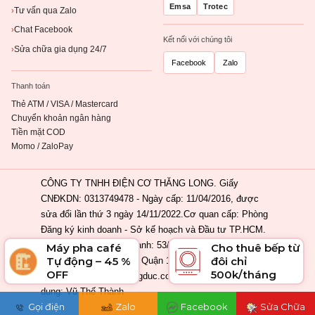
Emsa
Trotec
Tư vấn qua Zalo
›
Chat Facebook
›
Kết nối với chúng tôi
Sửa chữa gia dụng 24/7
›
Facebook
Zalo
Thanh toán
Thẻ ATM / VISA / Mastercard
Chuyển khoản ngân hàng
Tiền mặt COD
Momo / ZaloPay
CÔNG TY TNHH ĐIỆN CƠ THĂNG LONG. Giấy
CNĐKDN: 0313749478 - Ngày cấp: 11/04/2016, được
sửa đổi lần thứ 3 ngày 14/11/2022.Cơ quan cấp: Phòng
Đăng ký kinh doanh - Sở kế hoạch và Đầu tư TP.HCM.
Địa chỉ đăng ký kinh doanh: 53/2 Nguyễn Khắc Nhu,
Máy pha café
Cho thuê bếp từ
Tự động – 45 %
đôi chỉ
Phường Cầu Ông Lãnh, Quận 1, Tp. Hồ Chí Minh, Việt
OFF
500k/tháng
Nam. Email: info@ahangduc.com. Chịu trách nhiệm nội
dung: Vũ Thế Thành
Gọi điện
Zalo
Facebook
Sửa Chữa