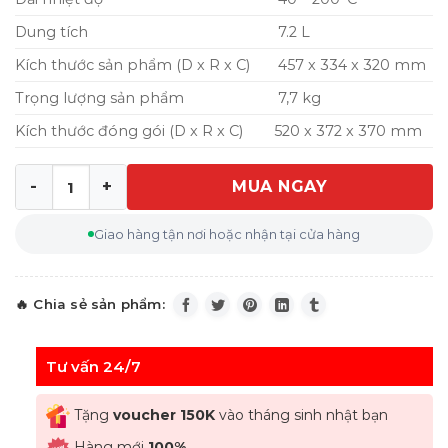
Dung tích
7.2 L
Kích thước sản phẩm (D x R x C)
457 x 334 x 320 mm
Trọng lượng sản phẩm
7,7 kg
Kích thước đóng gói (D x R x C)
520 x 372 x 370 mm
MUA NGAY
Nồi chiên hấp Philips NA543 7,2L số lượng
Giao hàng tận nơi hoặc nhận tại cửa hàng
Tư vấn 24/7
Tặng
voucher 150K
vào tháng sinh nhật bạn
Hàng mới
100%