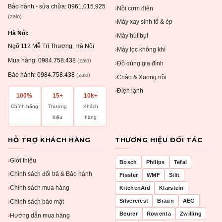
Bảo hành - sửa chữa:
0961.015.925
Nồi cơm điện
›
(zalo)
Máy xay sinh tố & ép
›
Hà Nội:
Máy hút bụi
›
Ngõ 112 Mễ Trì Thượng, Hà Nội
Máy lọc không khí
›
Mua hàng:
0984.758.438
(zalo)
Đồ dùng gia đình
›
Bảo hành:
0984.758.438
(zalo)
Chảo & Xoong nồi
›
Điện lạnh
›
100%
15+
10k+
Chính hãng
Thương
Khách
hiệu
hàng
HỖ TRỢ KHÁCH HÀNG
THƯƠNG HIỆU ĐỐI TÁC
Giới thiệu
›
Bosch
Philips
Tefal
Chính sách đổi trả & Bảo hành
›
Fissler
WMF
Silit
Chính sách mua hàng
KitchenAid
Klarstein
›
Silvercrest
Braun
AEG
Chính sách bảo mật
›
Beurer
Rowenta
Zwilling
Hướng dẫn mua hàng
›