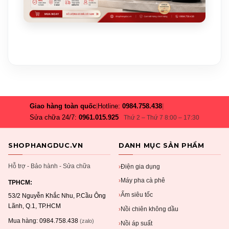
Giao hàng toàn quốc
|
Hotline:
0984.758.438
|
Sửa chữa 24/7:
0961.015.925
Thứ 2 – Thứ 7 8:00 – 17:30
SHOPHANGDUC.VN
DANH MỤC SẢN PHẨM
Hỗ trợ - Bảo hành - Sửa chữa
Điện gia dụng
›
Máy pha cà phê
›
TPHCM:
Ấm siêu tốc
›
53/2 Nguyễn Khắc Nhu, P.Cầu Ông
Lãnh, Q.1, TP.HCM
Nồi chiên không dầu
›
Mua hàng:
0984.758.438
(zalo)
Nồi áp suất
›