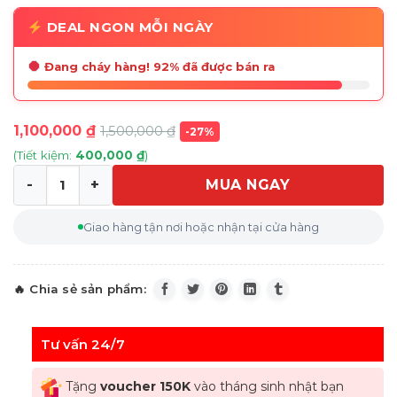
DEAL NGON MỖI NGÀY
Đang cháy hàng! 92% đã được bán ra
1,100,000
₫
1,500,000
₫
-27%
(Tiết kiệm:
400,000
₫
)
MUA NGAY
Nồi chảo 2 quai cầm có nắp Berlinger Haus BH/8318 28
Giao hàng tận nơi hoặc nhận tại cửa hàng
Tư vấn 24/7
Tặng
voucher 150K
vào tháng sinh nhật bạn