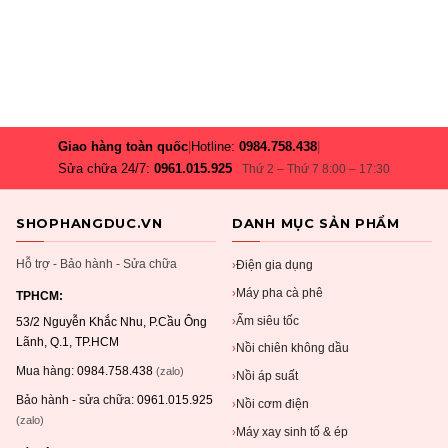
Giao hàng toàn quốc
|
Hotline:
0984.758.438
|
Sửa chữa 24/7:
0961.015.925
Thứ 2 – Thứ 7 8:00 – 17:30
SHOPHANGDUC.VN
DANH MỤC SẢN PHẨM
Hỗ trợ - Bảo hành - Sửa chữa
Điện gia dụng
›
Máy pha cà phê
›
TPHCM:
Ấm siêu tốc
›
53/2 Nguyễn Khắc Nhu, P.Cầu Ông
Lãnh, Q.1, TP.HCM
Nồi chiên không dầu
›
Mua hàng:
0984.758.438
(zalo)
Nồi áp suất
›
Bảo hành - sửa chữa:
0961.015.925
Nồi cơm điện
›
(zalo)
Máy xay sinh tố & ép
›