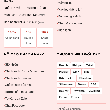
Hà Nội:
Máy hút bụi
›
Ngõ 112 Mễ Trì Thượng, Hà Nội
Máy lọc không khí
›
Mua hàng:
0984.758.438
(zalo)
Đồ dùng gia đình
›
Bảo hành:
0984.758.438
(zalo)
Chảo & Xoong nồi
›
Điện lạnh
›
100%
15+
10k+
Chính hãng
Thương
Khách
hiệu
hàng
HỖ TRỢ KHÁCH HÀNG
THƯƠNG HIỆU ĐỐI TÁC
Giới thiệu
›
Bosch
Philips
Tefal
Chính sách đổi trả & Bảo hành
›
Fissler
WMF
Silit
Chính sách mua hàng
KitchenAid
Klarstein
›
Silvercrest
Braun
AEG
Chính sách bảo mật
›
Beurer
Rowenta
Zwilling
Hướng dẫn mua hàng
›
Emsa
Trotec
Tư vấn qua Zalo
›
Chat Facebook
›
Kết nối với chúng tôi