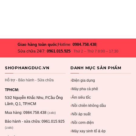
Giao hàng toàn quốc
|
Hotline:
0984.758.438
|
Sửa chữa 24/7:
0961.015.925
Thứ 2 – Thứ 7 8:00 – 17:30
SHOPHANGDUC.VN
DANH MỤC SẢN PHẨM
Hỗ trợ - Bảo hành - Sửa chữa
Điện gia dụng
›
Máy pha cà phê
›
TPHCM:
Ấm siêu tốc
›
53/2 Nguyễn Khắc Nhu, P.Cầu Ông
Lãnh, Q.1, TP.HCM
Nồi chiên không dầu
›
Mua hàng:
0984.758.438
(zalo)
Nồi áp suất
›
Bảo hành - sửa chữa:
0961.015.925
Nồi cơm điện
›
(zalo)
Máy xay sinh tố & ép
›