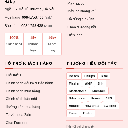
Hà Nội:
Máy hút bụi
›
Ngõ 112 Mễ Trì Thượng, Hà Nội
Máy lọc không khí
›
Mua hàng:
0984.758.438
(zalo)
Đồ dùng gia đình
›
Bảo hành:
0984.758.438
(zalo)
Chảo & Xoong nồi
›
Điện lạnh
›
100%
15+
10k+
Chính hãng
Thương
Khách
hiệu
hàng
HỖ TRỢ KHÁCH HÀNG
THƯƠNG HIỆU ĐỐI TÁC
Giới thiệu
›
Bosch
Philips
Tefal
Chính sách đổi trả & Bảo hành
›
Fissler
WMF
Silit
Chính sách mua hàng
KitchenAid
Klarstein
›
Silvercrest
Braun
AEG
Chính sách bảo mật
›
Beurer
Rowenta
Zwilling
Hướng dẫn mua hàng
›
Emsa
Trotec
Tư vấn qua Zalo
›
Chat Facebook
›
Kết nối với chúng tôi