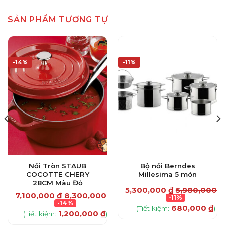
SẢN PHẨM TƯƠNG TỰ
-14%
-11%
Nồi Tròn STAUB
Bộ nồi Berndes
COCOTTE CHERY
Millesima 5 món
28CM Màu Đỏ
5,300,000
₫
5,980,000
₫
7,100,000
₫
8,300,000
₫
-11%
₫
-14%
680,000
₫
(Tiết kiệm:
)
1,200,000
₫
(Tiết kiệm:
)