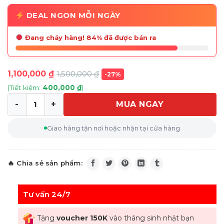
DEAL NGON MỖI NGÀY
Đang cháy hàng! 84% đã được bán ra
1,100,000
₫
1,500,000
₫
-27%
(Tiết kiệm:
400,000
₫
)
MUA NGAY
Nồi chảo 2 quai cầm có nắp Berlinger Haus BH/1850 28
Giao hàng tận nơi hoặc nhận tại cửa hàng
Tư vấn 24/7
Tặng
voucher 150K
vào tháng sinh nhật bạn