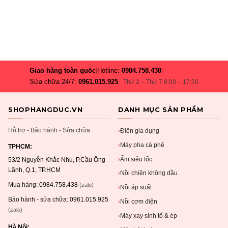
Giao hàng toàn quốc
|
Hotline:
0984.758.438
|
Sửa chữa 24/7:
0961.015.925
Thứ 2 – Thứ 7 8:00 – 17:30
SHOPHANGDUC.VN
DANH MỤC SẢN PHẨM
Hỗ trợ - Bảo hành - Sửa chữa
Điện gia dụng
›
Máy pha cà phê
›
TPHCM:
Ấm siêu tốc
›
53/2 Nguyễn Khắc Nhu, P.Cầu Ông
Lãnh, Q.1, TP.HCM
Nồi chiên không dầu
›
Mua hàng:
0984.758.438
(zalo)
Nồi áp suất
›
Bảo hành - sửa chữa:
0961.015.925
Nồi cơm điện
›
(zalo)
Máy xay sinh tố & ép
›
Hà Nội: