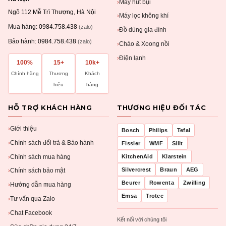
Máy hút bụi
›
Ngõ 112 Mễ Trì Thượng, Hà Nội
Máy lọc không khí
›
Mua hàng:
0984.758.438
(zalo)
Đồ dùng gia đình
›
Bảo hành:
0984.758.438
(zalo)
Chảo & Xoong nồi
›
Điện lạnh
›
100%
15+
10k+
Chính hãng
Thương
Khách
hiệu
hàng
HỖ TRỢ KHÁCH HÀNG
THƯƠNG HIỆU ĐỐI TÁC
Giới thiệu
›
Bosch
Philips
Tefal
Chính sách đổi trả & Bảo hành
›
Fissler
WMF
Silit
Chính sách mua hàng
KitchenAid
Klarstein
›
Silvercrest
Braun
AEG
Chính sách bảo mật
›
Beurer
Rowenta
Zwilling
Hướng dẫn mua hàng
›
Emsa
Trotec
Tư vấn qua Zalo
›
Chat Facebook
›
Kết nối với chúng tôi