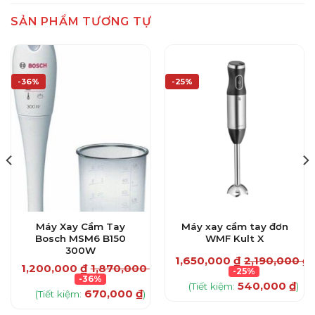
SẢN PHẨM TƯƠNG TỰ
-36%
-25%
Máy Xay Cầm Tay
Máy xay cầm tay đơn
Bosch MSM6 B150
WMF Kult X
300W
1,650,000
₫
2,190,000
₫
₫
1,200,000
₫
1,870,000
₫
-25%
-36%
540,000
₫
(Tiết kiệm:
)
670,000
₫
(Tiết kiệm:
)