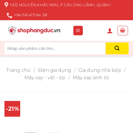
Skip
53/2 NGUYỄN KHẮC NHU, P.CẦU ÔNG LÃNH, QUẬN 1
to
+84 98 475 84 38
content
Tìm
kiếm:
Trang chủ
/
Điện gia dụng
/
Gia dụng nhà bếp
/
Máy xay - vắt - ép
/
Máy xay sinh tố
-21%