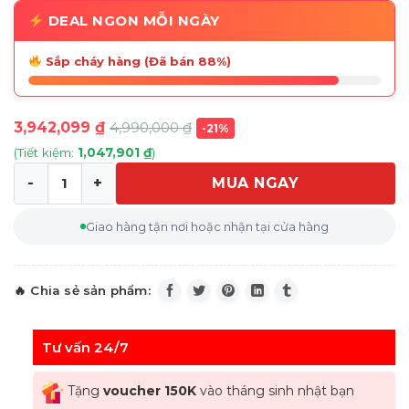
DEAL NGON MỖI NGÀY
Sắp cháy hàng (Đã bán 88%)
3,942,099
₫
4,990,000
₫
-21%
(Tiết kiệm:
1,047,901
₫
)
MUA NGAY
Máy xay sinh tố WMF Mix & Go Touch màu ghi số lượng
Giao hàng tận nơi hoặc nhận tại cửa hàng
Tư vấn 24/7
Tặng
voucher 150K
vào tháng sinh nhật bạn