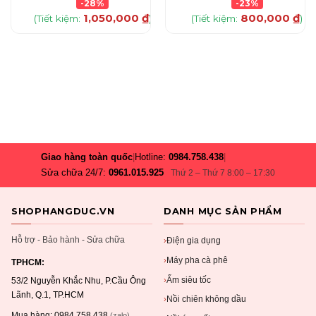
-28%
-23%
1,050,000
₫
800,000
₫
(Tiết kiệm:
)
(Tiết kiệm:
)
Giao hàng toàn quốc
|
Hotline:
0984.758.438
|
Sửa chữa 24/7:
0961.015.925
Thứ 2 – Thứ 7 8:00 – 17:30
SHOPHANGDUC.VN
DANH MỤC SẢN PHẨM
Hỗ trợ - Bảo hành - Sửa chữa
Điện gia dụng
›
Máy pha cà phê
›
TPHCM:
Ấm siêu tốc
›
53/2 Nguyễn Khắc Nhu, P.Cầu Ông
Lãnh, Q.1, TP.HCM
Nồi chiên không dầu
›
Mua hàng:
0984.758.438
(zalo)