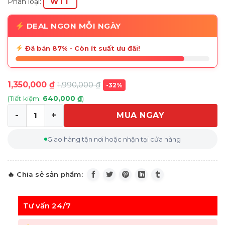
Phân loại:
WTT
DEAL NGON MỖI NGÀY
Đã bán 87% - Còn ít suất ưu đãi!
1,350,000
₫
1,990,000
₫
-32%
(Tiết kiệm:
640,000
₫
)
MUA NGAY
Máy tẩy lông mặt mini Braun Face Mini Hair Remover FS
Giao hàng tận nơi hoặc nhận tại cửa hàng
Tư vấn 24/7