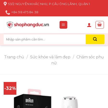
Skip
53/2 NGUYỄN KHẮC NHU, P.CẦU ÔNG LÃNH, QUẬN 1
to
+84 98 475 84 38
content
Tìm
kiếm:
Trang chủ
/
Sức khỏe và làm đẹp
/
Chăm sóc phụ
nữ
-32%