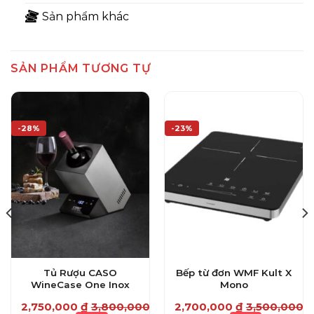
Sản phẩm khác
SẢN PHẨM TƯƠNG TỰ
-28%
-23%
Tủ Rượu CASO
Bếp từ đơn WMF Kult X
WineCase One Inox
Mono
₫
2,750,000
₫
3,800,000
₫
2,700,000
₫
3,500,000
₫