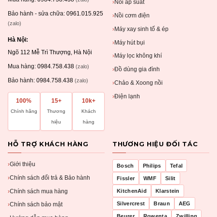
Nồi áp suất
›
Bảo hành - sửa chữa:
0961.015.925
Nồi cơm điện
›
(zalo)
Máy xay sinh tố & ép
›
Hà Nội:
Máy hút bụi
›
Ngõ 112 Mễ Trì Thượng, Hà Nội
Máy lọc không khí
›
Mua hàng:
0984.758.438
(zalo)
Đồ dùng gia đình
›
Bảo hành:
0984.758.438
(zalo)
Chảo & Xoong nồi
›
Điện lạnh
›
100%
15+
10k+
Chính hãng
Thương
Khách
hiệu
hàng
HỖ TRỢ KHÁCH HÀNG
THƯƠNG HIỆU ĐỐI TÁC
Giới thiệu
›
Bosch
Philips
Tefal
Chính sách đổi trả & Bảo hành
›
Fissler
WMF
Silit
Chính sách mua hàng
KitchenAid
Klarstein
›
Silvercrest
Braun
AEG
Chính sách bảo mật
›
Beurer
Rowenta
Zwilling