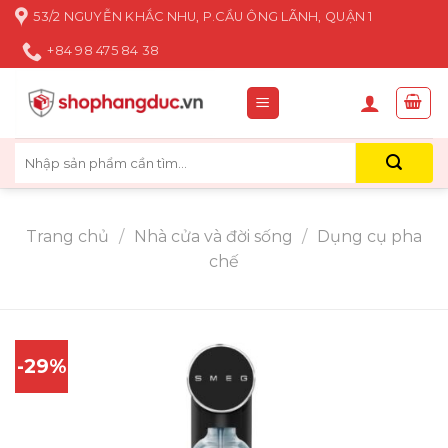
Skip
53/2 NGUYỄN KHẮC NHU, P.CẦU ÔNG LÃNH, QUẬN 1
to
+84 98 475 84 38
content
Tìm
kiếm:
Trang chủ
/
Nhà cửa và đời sống
/
Dụng cụ pha
chế
-29%