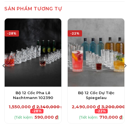
SẢN PHẨM TƯƠNG TỰ
-28%
-22%
Bộ 12 Cốc Pha Lê
Bộ 12 Cốc Dự Tiệc
Nachtmann 102390
Spiegelau
1,550,000
₫
2,140,000
₫
2,490,000
₫
3,200,000
₫
-28%
-22%
590,000
₫
710,000
₫
(Tiết kiệm:
)
(Tiết kiệm:
)