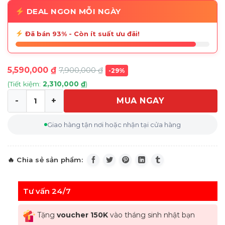
DEAL NGON MỖI NGÀY
Đã bán 93% - Còn ít suất ưu đãi!
5,590,000
₫
7,900,000
₫
-29%
(Tiết kiệm:
2,310,000
₫
)
MUA NGAY
Máy tạo nước SODA SMEG SKC01BLM màu đen nhám số 
Giao hàng tận nơi hoặc nhận tại cửa hàng
Tư vấn 24/7
Tặng
voucher 150K
vào tháng sinh nhật bạn