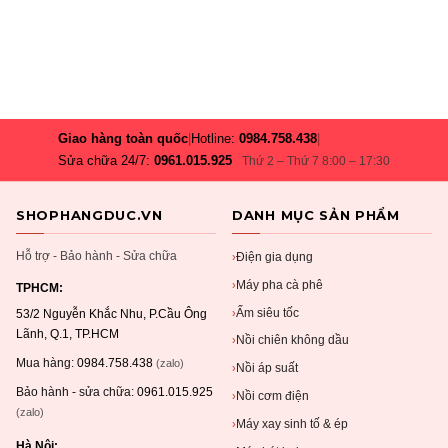
Giao hàng toàn quốc
|
Hotline:
0984.758.438
|
Sửa chữa 24/7:
0961.015.925
Thứ 2 – Thứ 7 8:00 – 17:30
SHOPHANGDUC.VN
DANH MỤC SẢN PHẨM
Hỗ trợ - Bảo hành - Sửa chữa
Điện gia dụng
›
Máy pha cà phê
›
TPHCM:
Ấm siêu tốc
›
53/2 Nguyễn Khắc Nhu, P.Cầu Ông
Lãnh, Q.1, TP.HCM
Nồi chiên không dầu
›
Mua hàng:
0984.758.438
(zalo)
Nồi áp suất
›
Bảo hành - sửa chữa:
0961.015.925
Nồi cơm điện
›
(zalo)
Máy xay sinh tố & ép
›
Hà Nội: