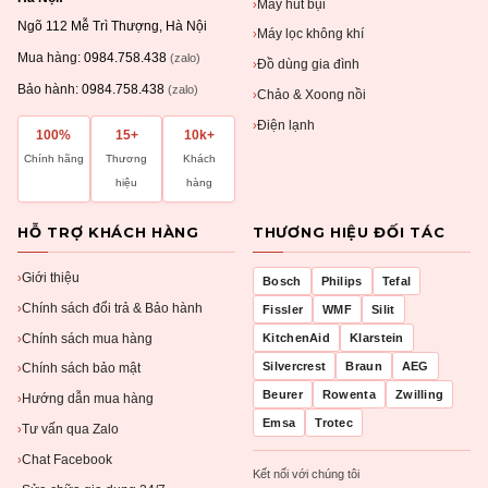
Máy hút bụi
›
Ngõ 112 Mễ Trì Thượng, Hà Nội
Máy lọc không khí
›
Mua hàng:
0984.758.438
(zalo)
Đồ dùng gia đình
›
Bảo hành:
0984.758.438
(zalo)
Chảo & Xoong nồi
›
Điện lạnh
›
100%
15+
10k+
Chính hãng
Thương
Khách
hiệu
hàng
HỖ TRỢ KHÁCH HÀNG
THƯƠNG HIỆU ĐỐI TÁC
Giới thiệu
›
Bosch
Philips
Tefal
Chính sách đổi trả & Bảo hành
›
Fissler
WMF
Silit
Chính sách mua hàng
KitchenAid
Klarstein
›
Silvercrest
Braun
AEG
Chính sách bảo mật
›
Beurer
Rowenta
Zwilling
Hướng dẫn mua hàng
›
Emsa
Trotec
Tư vấn qua Zalo
›
Chat Facebook
›
Kết nối với chúng tôi