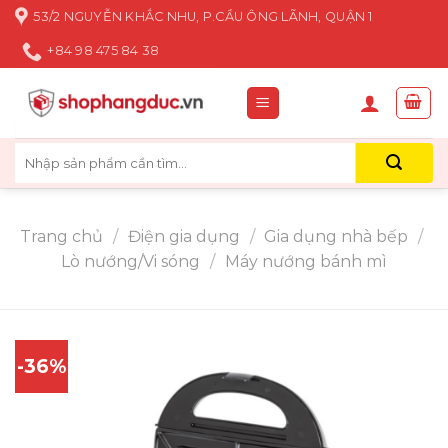
Skip
53/2 NGUYỄN KHẮC NHU, P.CẦU ÔNG LÃNH, QUẬN 1
to
+84 98 475 84 38
content
Tìm
kiếm:
Trang chủ
/
Điện gia dụng
/
Gia dụng nhà bếp
/
Lò nướng/Vi sóng
/
Máy nướng bánh mì
-36%