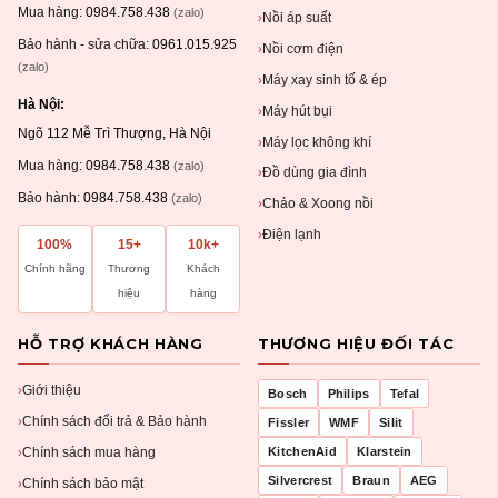
Mua hàng:
0984.758.438
(zalo)
Nồi áp suất
›
Bảo hành - sửa chữa:
0961.015.925
Nồi cơm điện
›
(zalo)
Máy xay sinh tố & ép
›
Hà Nội:
Máy hút bụi
›
Ngõ 112 Mễ Trì Thượng, Hà Nội
Máy lọc không khí
›
Mua hàng:
0984.758.438
(zalo)
Đồ dùng gia đình
›
Bảo hành:
0984.758.438
(zalo)
Chảo & Xoong nồi
›
Điện lạnh
›
100%
15+
10k+
Chính hãng
Thương
Khách
hiệu
hàng
HỖ TRỢ KHÁCH HÀNG
THƯƠNG HIỆU ĐỐI TÁC
Giới thiệu
›
Bosch
Philips
Tefal
Chính sách đổi trả & Bảo hành
›
Fissler
WMF
Silit
Chính sách mua hàng
KitchenAid
Klarstein
›
Silvercrest
Braun
AEG
Chính sách bảo mật
›