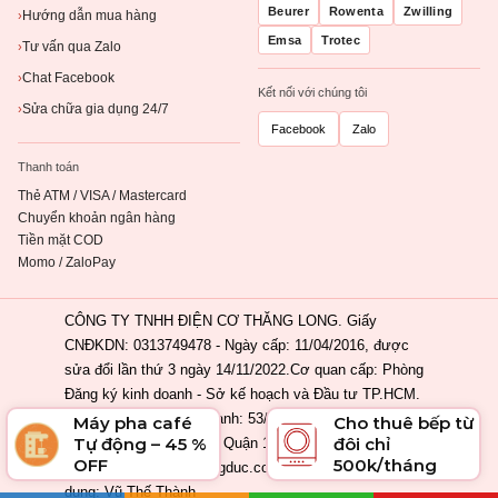
Beurer
Rowenta
Zwilling
Hướng dẫn mua hàng
›
Emsa
Trotec
Tư vấn qua Zalo
›
Chat Facebook
›
Kết nối với chúng tôi
Sửa chữa gia dụng 24/7
›
Facebook
Zalo
Thanh toán
Thẻ ATM / VISA / Mastercard
Chuyển khoản ngân hàng
Tiền mặt COD
Momo / ZaloPay
CÔNG TY TNHH ĐIỆN CƠ THĂNG LONG. Giấy
CNĐKDN: 0313749478 - Ngày cấp: 11/04/2016, được
sửa đổi lần thứ 3 ngày 14/11/2022.Cơ quan cấp: Phòng
Đăng ký kinh doanh - Sở kế hoạch và Đầu tư TP.HCM.
Địa chỉ đăng ký kinh doanh: 53/2 Nguyễn Khắc Nhu,
Máy pha café
Cho thuê bếp từ
Tự động – 45 %
đôi chỉ
Phường Cầu Ông Lãnh, Quận 1, Tp. Hồ Chí Minh, Việt
OFF
500k/tháng
Nam. Email: info@ahangduc.com. Chịu trách nhiệm nội
dung: Vũ Thế Thành