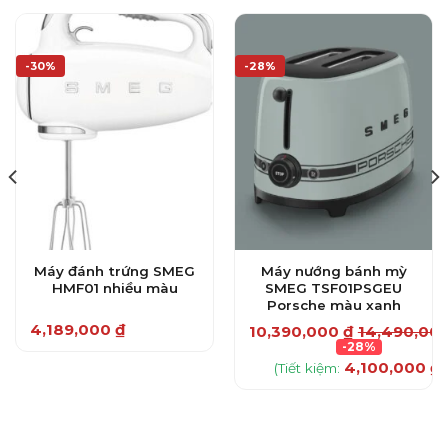
-30%
-28%
Máy đánh trứng SMEG
Máy nướng bánh mỳ
HMF01 nhiều màu
SMEG TSF01PSGEU
Porsche màu xanh
4,189,000
₫
₫
10,390,000
₫
14,490,00
Sản
-28%
4,100,000
₫
phẩm
(Tiết kiệm:
)
này
có
nhiều