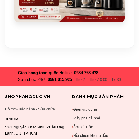
Giao hàng toàn quốc
|
Hotline:
0984.758.438
|
Sửa chữa 24/7:
0961.015.925
Thứ 2 – Thứ 7 8:00 – 17:30
SHOPHANGDUC.VN
DANH MỤC SẢN PHẨM
Hỗ trợ - Bảo hành - Sửa chữa
Điện gia dụng
›
Máy pha cà phê
›
TPHCM:
Ấm siêu tốc
›
53/2 Nguyễn Khắc Nhu, P.Cầu Ông
Lãnh, Q.1, TP.HCM
Nồi chiên không dầu
›