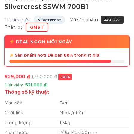
Silvercrest SSWM 700B1
Thương hiệu:
Mã sản phẩm:
Silvercrest
480022
Phân loại:
GMST
DEAL NGON MỖI NGÀY
Sản phẩm hot! Đã bán 88% trong ít giờ
929,000
₫
1,450,000
₫
-36%
(Tiết kiệm:
521,000
₫
)
Thông số kỹ thuật
Màu sắc
Đen
Chất liệu
Nhựa/nhôm
Trọng lượng
1,5kg
Kích thước
245x240x100mm