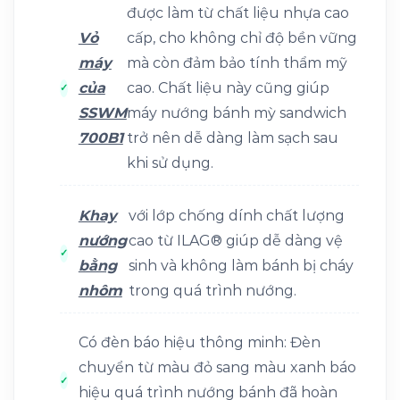
được làm từ chất liệu nhựa cao
Vỏ
cấp, cho không chỉ độ bền vững
máy
mà còn đảm bảo tính thẩm mỹ
của
cao. Chất liệu này cũng giúp
SSWM
máy nướng bánh mỳ sandwich
700B1
trở nên dễ dàng làm sạch sau
khi sử dụng.
Khay
với lớp chống dính chất lượng
nướng
cao từ ILAG® giúp dễ dàng vệ
bằng
sinh và không làm bánh bị cháy
nhôm
trong quá trình nướng.
Có đèn báo hiệu thông minh: Đèn
chuyển từ màu đỏ sang màu xanh báo
hiệu quá trình nướng bánh đã hoàn