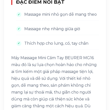
ĐẶC ĐIỂM NỔI BẬT
có
thể
được
Massage mini nhỏ gọn dễ mang theo
chọn
trên
trang
Massage nhẹ nhàng giữa giờ
sản
phẩm
Thích hợp cho lưng, cổ, tay chân
Máy Massage Mini Cầm Tay BEURER MG16
màu đỏ là sự lựa chọn hoàn hảo cho những
ai tìm kiếm một giải pháp massage tiện lợi,
hiệu quả và dễ sử dụng. Với thiết kế nhỏ
gọn, dễ mang theo, sản phẩm không chỉ
mang lại sự thoải mái, thư giãn cho người
dùng mà còn giúp cải thiện sức khỏe và
giảm căng thẳng một cách hiệu quả. Dù