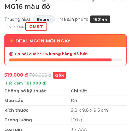
MG16 màu đỏ
Thương hiệu:
Mã sản phẩm:
Beurer
160144
Phân loại:
GMST
DEAL NGON MỖI NGÀY
Cơ hội cuối! 91% lượng hàng đã bán
519,000
₫
700,000
₫
-26%
(Tiết kiệm:
181,000
₫
)
Thông số kỹ thuật
Chi tiết
Màu sắc
Đỏ
Kích thước
9,8 x 9,8 x 9,5 cm
Trọng lượng
160 g
Loại pin
3 x AAA