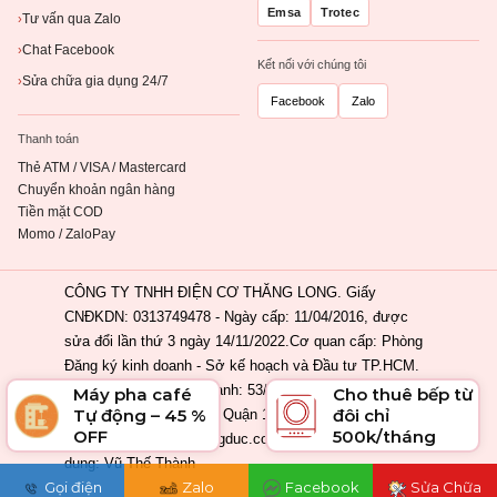
Emsa
Trotec
Tư vấn qua Zalo
›
Chat Facebook
›
Kết nối với chúng tôi
Sửa chữa gia dụng 24/7
›
Facebook
Zalo
Thanh toán
Thẻ ATM / VISA / Mastercard
Chuyển khoản ngân hàng
Tiền mặt COD
Momo / ZaloPay
CÔNG TY TNHH ĐIỆN CƠ THĂNG LONG. Giấy
CNĐKDN: 0313749478 - Ngày cấp: 11/04/2016, được
sửa đổi lần thứ 3 ngày 14/11/2022.Cơ quan cấp: Phòng
Đăng ký kinh doanh - Sở kế hoạch và Đầu tư TP.HCM.
Địa chỉ đăng ký kinh doanh: 53/2 Nguyễn Khắc Nhu,
Máy pha café
Cho thuê bếp từ
Tự động – 45 %
đôi chỉ
Phường Cầu Ông Lãnh, Quận 1, Tp. Hồ Chí Minh, Việt
OFF
500k/tháng
Nam. Email: info@ahangduc.com. Chịu trách nhiệm nội
dung: Vũ Thế Thành
Gọi điện
Zalo
Facebook
Sửa Chữa