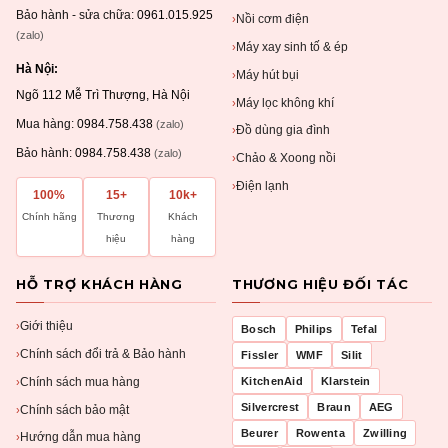
Bảo hành - sửa chữa:
0961.015.925
Nồi cơm điện
›
(zalo)
Máy xay sinh tố & ép
›
Hà Nội:
Máy hút bụi
›
Ngõ 112 Mễ Trì Thượng, Hà Nội
Máy lọc không khí
›
Mua hàng:
0984.758.438
(zalo)
Đồ dùng gia đình
›
Bảo hành:
0984.758.438
(zalo)
Chảo & Xoong nồi
›
Điện lạnh
›
100%
15+
10k+
Chính hãng
Thương
Khách
hiệu
hàng
HỖ TRỢ KHÁCH HÀNG
THƯƠNG HIỆU ĐỐI TÁC
Giới thiệu
›
Bosch
Philips
Tefal
Chính sách đổi trả & Bảo hành
›
Fissler
WMF
Silit
Chính sách mua hàng
KitchenAid
Klarstein
›
Silvercrest
Braun
AEG
Chính sách bảo mật
›
Beurer
Rowenta
Zwilling
Hướng dẫn mua hàng
›