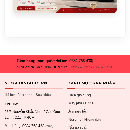
Giao hàng toàn quốc
|
Hotline:
0984.758.438
|
Sửa chữa 24/7:
0961.015.925
Thứ 2 – Thứ 7 8:00 – 17:30
SHOPHANGDUC.VN
DANH MỤC SẢN PHẨM
Hỗ trợ - Bảo hành - Sửa chữa
Điện gia dụng
›
Máy pha cà phê
›
TPHCM:
Ấm siêu tốc
›
53/2 Nguyễn Khắc Nhu, P.Cầu Ông
Lãnh, Q.1, TP.HCM
Nồi chiên không dầu
›
Mua hàng:
0984.758.438
(zalo)
Nồi áp suất
›