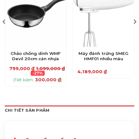
Chảo chống dính WMF
Máy đánh trứng SMEG
Devil 20cm cán nhựa
HMF01 nhiều màu
799,000
₫
1,099,000
₫
4,189,000
₫
₫
-27%
Sản
300,000
₫
(Tiết kiệm:
)
phẩm
này
có
nhiều
biến
CHI TIẾT SẢN PHẨM
thể.
Các
tùy
chọn