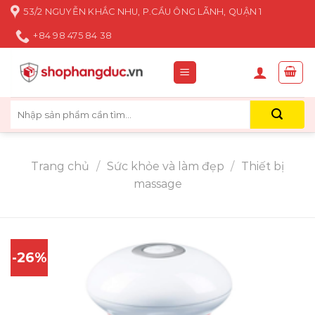
Skip
53/2 NGUYỄN KHẮC NHU, P.CẦU ÔNG LÃNH, QUẬN 1
to
+84 98 475 84 38
content
Tìm
kiếm:
Trang chủ
/
Sức khỏe và làm đẹp
/
Thiết bị
massage
-26%