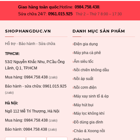
Giao hàng toàn quốc
|
Hotline:
0984.758.438
|
Sửa chữa 24/7:
0961.015.925
Thứ 2 – Thứ 7 8:00 – 17:30
SHOPHANGDUC.VN
DANH MỤC SẢN PHẨM
Hỗ trợ - Bảo hành - Sửa chữa
Điện gia dụng
›
Máy pha cà phê
›
TPHCM:
Ấm siêu tốc
›
53/2 Nguyễn Khắc Nhu, P.Cầu Ông
Lãnh, Q.1, TP.HCM
Nồi chiên không dầu
›
Mua hàng:
0984.758.438
(zalo)
Nồi áp suất
›
Bảo hành - sửa chữa:
0961.015.925
Nồi cơm điện
›
(zalo)
Máy xay sinh tố & ép
›
Hà Nội:
Máy hút bụi
›
Ngõ 112 Mễ Trì Thượng, Hà Nội
Máy lọc không khí
›
Mua hàng:
0984.758.438
(zalo)
Đồ dùng gia đình
›
Bảo hành:
0984.758.438
(zalo)
Chảo & Xoong nồi
›
Điện lạnh
›