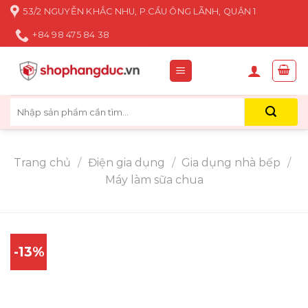
Skip
53/2 NGUYỄN KHẮC NHU, P.CẦU ÔNG LÃNH, QUẬN 1
to
+84 98 475 84 38
content
Tìm
kiếm:
Trang chủ
/
Điện gia dụng
/
Gia dụng nhà bếp
/
Máy làm sữa chua
-13%