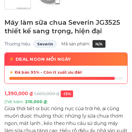
Máy làm sữa chua Severin JG3525
thiết kế sang trọng, hiện đại
Thương hiệu:
Mã sản phẩm:
Severin
N/A
DEAL NGON MỖI NGÀY
Đã bán 93% - Còn ít suất ưu đãi!
1,390,000
₫
1,600,000
₫
-13%
(Tiết kiệm:
210,000
₫
)
Giữa thời tiết oi bức nóng nực của trời hè, ai cũng
muốn được thưởng thức những ly sữa chua thơm
ngon, mát lạnh , kéo theo nhu cầu sử dụng máy
làm sữa chua tăng cao. Hiểu rõ điều ấy, nhà sản xuất