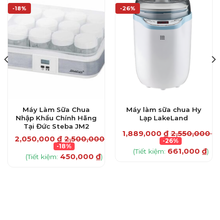
-18%
-26%
Máy Làm Sữa Chua
Máy làm sữa chua Hy
Nhập Khẩu Chính Hãng
Lạp LakeLand
Tại Đức Steba JM2
1,889,000
₫
2,550,000
₫
2,050,000
₫
2,500,000
₫
-26%
-18%
661,000
₫
(Tiết kiệm:
)
450,000
₫
(Tiết kiệm:
)