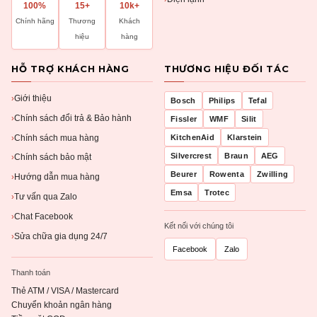
100%
15+
10k+
Chính hãng
Thương
Khách
hiệu
hàng
HỖ TRỢ KHÁCH HÀNG
THƯƠNG HIỆU ĐỐI TÁC
Giới thiệu
›
Bosch
Philips
Tefal
Chính sách đổi trả & Bảo hành
›
Fissler
WMF
Silit
Chính sách mua hàng
KitchenAid
Klarstein
›
Silvercrest
Braun
AEG
Chính sách bảo mật
›
Beurer
Rowenta
Zwilling
Hướng dẫn mua hàng
›
Emsa
Trotec
Tư vấn qua Zalo
›
Chat Facebook
›
Kết nối với chúng tôi
Sửa chữa gia dụng 24/7
›
Facebook
Zalo
Thanh toán
Thẻ ATM / VISA / Mastercard
Chuyển khoản ngân hàng