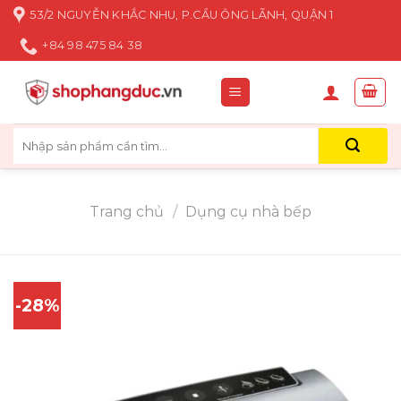
Skip
53/2 NGUYỄN KHẮC NHU, P.CẦU ÔNG LÃNH, QUẬN 1
to
+84 98 475 84 38
content
Tìm
kiếm:
Trang chủ
/
Dụng cụ nhà bếp
-28%