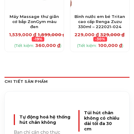
Máy Massage thư giãn
Bình nước em bé Tritan
cơ bắp ZonGym màu
cao cấp Renga Zuzu
đen
330ml – 222021-024
1,539,000
₫
1,899,000
₫
229,000
₫
329,000
₫
-19%
-30%
360,000
₫
100,000
₫
(Tiết kiệm:
)
(Tiết kiệm:
)
CHI TIẾT SẢN PHẨM
Túi hút chân
Tự động hoá hệ thống
không có chiều
hút chân không
dài tối đa 30
cm
Bạn chỉ cần cho thực