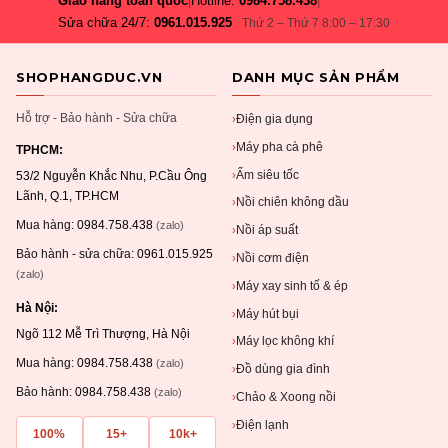
Giao hàng toàn quốc
|
Hotline:
0984.758.438
|
Sửa chữa 24/7:
0961.015.925
Thứ 2 – Thứ 7 8:00 – 17:30
SHOPHANGDUC.VN
DANH MỤC SẢN PHẨM
Hỗ trợ - Bảo hành - Sửa chữa
Điện gia dụng
›
Máy pha cà phê
›
TPHCM:
Ấm siêu tốc
›
53/2 Nguyễn Khắc Nhu, P.Cầu Ông
Lãnh, Q.1, TP.HCM
Nồi chiên không dầu
›
Mua hàng:
0984.758.438
(zalo)
Nồi áp suất
›
Bảo hành - sửa chữa:
0961.015.925
Nồi cơm điện
›
(zalo)
Máy xay sinh tố & ép
›
Hà Nội:
Máy hút bụi
›
Ngõ 112 Mễ Trì Thượng, Hà Nội
Máy lọc không khí
›
Mua hàng:
0984.758.438
(zalo)
Đồ dùng gia đình
›
Bảo hành:
0984.758.438
(zalo)
Chảo & Xoong nồi
›
Điện lạnh
›
100%
15+
10k+