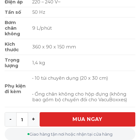
Điện áp
220 – 240 V~
Tần số
50 Hz
Bơm
chân
9 L/phút
không
Kích
360 x 90 x 150 mm
thước
Trọng
1,4 kg
lượng
• 10 túi chuyên dụng (20 x 30 cm)
Phụ kiện
đi kèm
• Ống chân không cho hộp đựng (không
bao gồm bộ chuyển đổi cho VacuBoxxes)
MUA NGAY
Máy hút chân không CASO VC10 màu inox số lượng
Giao hàng tận nơi hoặc nhận tại cửa hàng