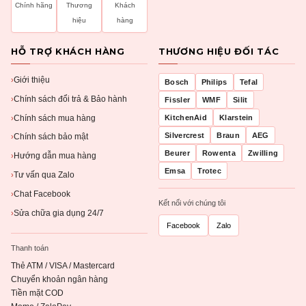
Chính hãng
Thương
Khách
hiệu
hàng
HỖ TRỢ KHÁCH HÀNG
THƯƠNG HIỆU ĐỐI TÁC
Giới thiệu
›
Bosch
Philips
Tefal
Chính sách đổi trả & Bảo hành
›
Fissler
WMF
Silit
Chính sách mua hàng
KitchenAid
Klarstein
›
Silvercrest
Braun
AEG
Chính sách bảo mật
›
Beurer
Rowenta
Zwilling
Hướng dẫn mua hàng
›
Emsa
Trotec
Tư vấn qua Zalo
›
Chat Facebook
›
Kết nối với chúng tôi
Sửa chữa gia dụng 24/7
›
Facebook
Zalo
Thanh toán
Thẻ ATM / VISA / Mastercard
Chuyển khoản ngân hàng
Tiền mặt COD