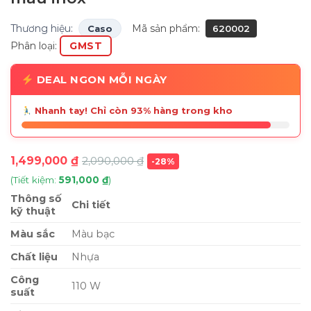
Thương hiệu:
Mã sản phẩm:
Caso
620002
Phân loại:
GMST
DEAL NGON MỖI NGÀY
Nhanh tay! Chỉ còn 93% hàng trong kho
1,499,000
₫
2,090,000
₫
-28%
(Tiết kiệm:
591,000
₫
)
Thông số
Chi tiết
kỹ thuật
Màu sắc
Màu bạc
Chất liệu
Nhựa
Công
110 W
suất