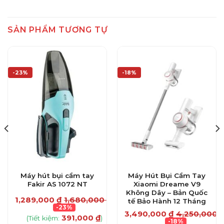
SẢN PHẨM TƯƠNG TỰ
-23%
-18%
Máy hút bụi cầm tay
Máy Hút Bụi Cầm Tay
Fakir AS 1072 NT
Xiaomi Dreame V9
Không Dây – Bản Quốc
₫
1,289,000
₫
1,680,000
₫
tế Bảo Hành 12 Tháng
-23%
3,490,000
₫
4,250,000
391,000
₫
(Tiết kiệm:
)
-18%