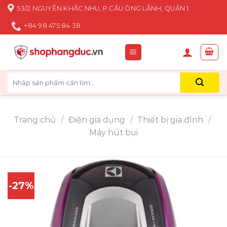
Skip
53/2 NGUYỄN KHẮC NHU, P.CẦU ÔNG LÃNH, QUẬN 1
to
+84 98 475 84 38
content
Tìm
kiếm:
Trang chủ
/
Điện gia dụng
/
Thiết bị gia đình
/
Máy hút bụi
-27%