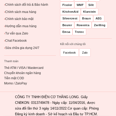
Chính sách đổi trả & Bảo hành
›
Fissler
WMF
Silit
Chính sách mua hàng
KitchenAid
Klarstein
›
Silvercrest
Braun
AEG
Chính sách bảo mật
›
Beurer
Rowenta
Zwilling
Hướng dẫn mua hàng
›
Emsa
Trotec
Tư vấn qua Zalo
›
Chat Facebook
›
Kết nối với chúng tôi
Sửa chữa gia dụng 24/7
›
Facebook
Zalo
Thanh toán
Thẻ ATM / VISA / Mastercard
Chuyển khoản ngân hàng
Tiền mặt COD
Momo / ZaloPay
CÔNG TY TNHH ĐIỆN CƠ THĂNG LONG. Giấy
CNĐKDN: 0313749478 - Ngày cấp: 11/04/2016, được
sửa đổi lần thứ 3 ngày 14/11/2022.Cơ quan cấp: Phòng
Đăng ký kinh doanh - Sở kế hoạch và Đầu tư TP.HCM.