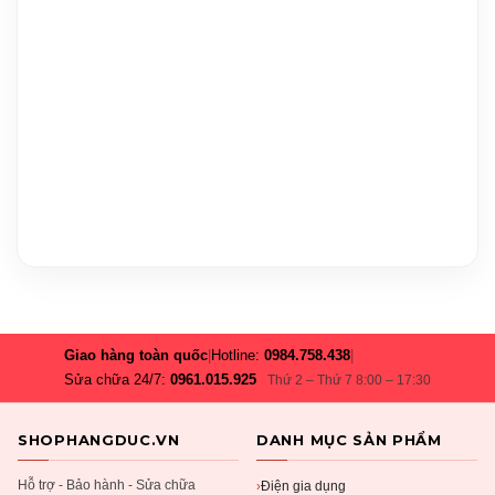
Giao hàng toàn quốc
|
Hotline:
0984.758.438
|
Sửa chữa 24/7:
0961.015.925
Thứ 2 – Thứ 7 8:00 – 17:30
SHOPHANGDUC.VN
DANH MỤC SẢN PHẨM
Hỗ trợ - Bảo hành - Sửa chữa
Điện gia dụng
›