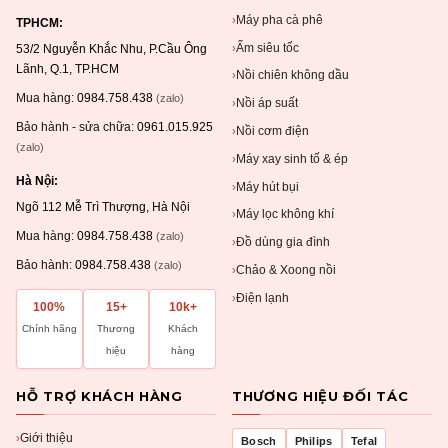
Máy pha cà phê
›
TPHCM:
Ấm siêu tốc
›
53/2 Nguyễn Khắc Nhu, P.Cầu Ông
Lãnh, Q.1, TP.HCM
Nồi chiên không dầu
›
Mua hàng:
0984.758.438
(zalo)
Nồi áp suất
›
Bảo hành - sửa chữa:
0961.015.925
Nồi cơm điện
›
(zalo)
Máy xay sinh tố & ép
›
Hà Nội:
Máy hút bụi
›
Ngõ 112 Mễ Trì Thượng, Hà Nội
Máy lọc không khí
›
Mua hàng:
0984.758.438
(zalo)
Đồ dùng gia đình
›
Bảo hành:
0984.758.438
(zalo)
Chảo & Xoong nồi
›
Điện lạnh
›
100%
15+
10k+
Chính hãng
Thương
Khách
hiệu
hàng
HỖ TRỢ KHÁCH HÀNG
THƯƠNG HIỆU ĐỐI TÁC
Giới thiệu
›
Bosch
Philips
Tefal