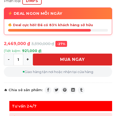
Phân loại:
DMPS
DEAL NGON MỖI NGÀY
Deal cực hời! Đã có 83% khách hàng sở hữu
2,469,000
₫
3,390,000
₫
-27%
(Tiết kiệm:
921,000
₫
)
MUA NGAY
Máy hút bụi Electrolux ZVE4110FL Công nghệ lốc xoáy b
Giao hàng tận nơi hoặc nhận tại cửa hàng
Tư vấn 24/7