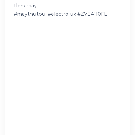
theo máy.
#maythutbui #electrolux #ZVE4110FL