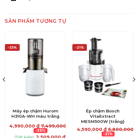
SẢN PHẨM TƯƠNG TỰ
-33%
-21%
Máy ép chậm Hurom
Ép chậm Bosch
H310A-WH màu trắng
VitaExtract
MESM500W (trắng)
₫
4,990,000
₫
7,499,000
₫
4,590,000
₫
5,800,000
₫
-33%
-21%
2,509,000
₫
(Tiết kiệm:
)