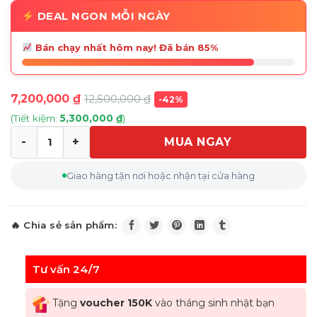
DEAL NGON MỖI NGÀY
Bán chạy nhất hôm nay! Đã bán 85%
7,200,000
₫
12,500,000
₫
-42%
(Tiết kiệm:
5,300,000
₫
)
MUA NGAY
Máy ép chậm Hurom H400 màu trắng số lượng
Giao hàng tận nơi hoặc nhận tại cửa hàng
Tư vấn 24/7
Tặng
voucher 150K
vào tháng sinh nhật bạn