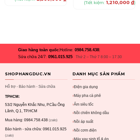
1,210,000
₫
(Tiết kiệm:
)
Giao hàng toàn quốc
|
Hotline:
0984.758.438
|
Sửa chữa 24/7:
0961.015.925
Thứ 2 – Thứ 7 8:00 – 17:30
SHOPHANGDUC.VN
DANH MỤC SẢN PHẨM
Hỗ trợ - Bảo hành - Sửa chữa
Điện gia dụng
›
Máy pha cà phê
›
TPHCM:
Ấm siêu tốc
›
53/2 Nguyễn Khắc Nhu, P.Cầu Ông
Lãnh, Q.1, TP.HCM
Nồi chiên không dầu
›
Mua hàng:
0984.758.438
(zalo)
Nồi áp suất
›
Bảo hành - sửa chữa:
0961.015.925
Nồi cơm điện
›
(zalo)
Máy xay sinh tố & ép
›