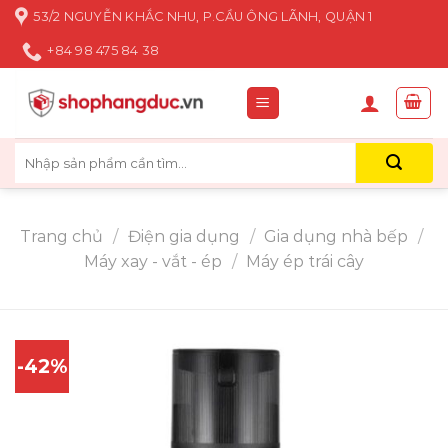
Skip
53/2 NGUYỄN KHẮC NHU, P.CẦU ÔNG LÃNH, QUẬN 1
to
+84 98 475 84 38
content
Tìm
kiếm:
Trang chủ
/
Điện gia dụng
/
Gia dụng nhà bếp
/
Máy xay - vắt - ép
/
Máy ép trái cây
-42%