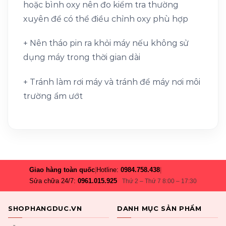
hoặc bình oxy nên đo kiểm tra thường
xuyên để có thể điều chỉnh oxy phù hợp
+ Nên tháo pin ra khỏi máy nếu không sử
dụng máy trong thời gian dài
+ Tránh làm rơi máy và tránh để máy nơi môi
trường ẩm ướt
Giao hàng toàn quốc
|
Hotline:
0984.758.438
|
Sửa chữa 24/7:
0961.015.925
Thứ 2 – Thứ 7 8:00 – 17:30
SHOPHANGDUC.VN
DANH MỤC SẢN PHẨM