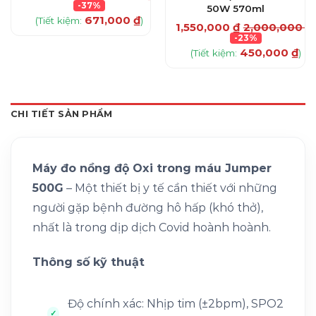
₫
-37%
50W 570ml
671,000
₫
(Tiết kiệm:
)
1,550,000
₫
2,000,000
₫
-23%
450,000
₫
(Tiết kiệm:
)
CHI TIẾT SẢN PHẨM
Máy đo nồng độ Oxi trong máu Jumper
500G
– Một thiết bị y tế cần thiết với những
người gặp bệnh đường hô hấp (khó thở),
nhất là trong dịp dịch Covid hoành hoành.
Thông số kỹ thuật
Độ chính xác: Nhịp tim (±2bpm), SPO2