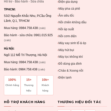
Hỗ trợ - Bảo hành - Sửa chữa
Điện gia dụng
›
Máy pha cà phê
›
TPHCM:
Ấm siêu tốc
›
53/2 Nguyễn Khắc Nhu, P.Cầu Ông
Lãnh, Q.1, TP.HCM
Nồi chiên không dầu
›
Mua hàng:
0984.758.438
(zalo)
Nồi áp suất
›
Bảo hành - sửa chữa:
0961.015.925
Nồi cơm điện
›
(zalo)
Máy xay sinh tố & ép
›
Hà Nội:
Máy hút bụi
›
Ngõ 112 Mễ Trì Thượng, Hà Nội
Máy lọc không khí
›
Mua hàng:
0984.758.438
(zalo)
Đồ dùng gia đình
›
Bảo hành:
0984.758.438
(zalo)
Chảo & Xoong nồi
›
Điện lạnh
›
100%
15+
10k+
Chính hãng
Thương
Khách
hiệu
hàng
HỖ TRỢ KHÁCH HÀNG
THƯƠNG HIỆU ĐỐI TÁC