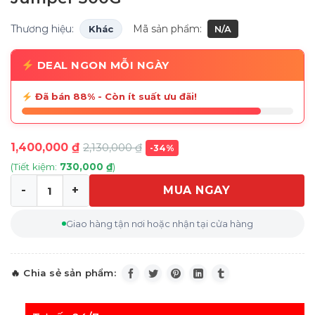
Thương hiệu:
Mã sản phẩm:
Khác
N/A
DEAL NGON MỖI NGÀY
Đã bán 88% - Còn ít suất ưu đãi!
1,400,000
₫
2,130,000
₫
-34%
(Tiết kiệm:
730,000
₫
)
MUA NGAY
Máy Đo Nồng Độ Oxi Trong Máu Jumper 500G số lượng
Giao hàng tận nơi hoặc nhận tại cửa hàng