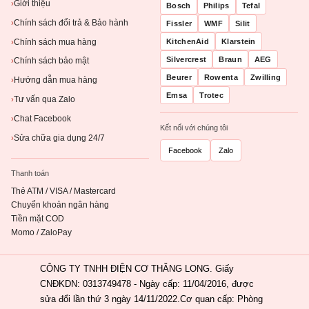
Giới thiệu
›
Bosch
Philips
Tefal
Chính sách đổi trả & Bảo hành
›
Fissler
WMF
Silit
Chính sách mua hàng
KitchenAid
Klarstein
›
Silvercrest
Braun
AEG
Chính sách bảo mật
›
Beurer
Rowenta
Zwilling
Hướng dẫn mua hàng
›
Emsa
Trotec
Tư vấn qua Zalo
›
Chat Facebook
›
Kết nối với chúng tôi
Sửa chữa gia dụng 24/7
›
Facebook
Zalo
Thanh toán
Thẻ ATM / VISA / Mastercard
Chuyển khoản ngân hàng
Tiền mặt COD
Momo / ZaloPay
CÔNG TY TNHH ĐIỆN CƠ THĂNG LONG. Giấy
CNĐKDN: 0313749478 - Ngày cấp: 11/04/2016, được
sửa đổi lần thứ 3 ngày 14/11/2022.Cơ quan cấp: Phòng