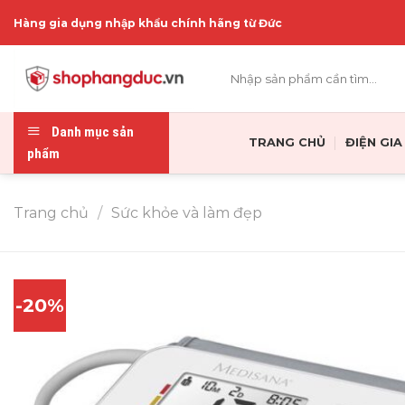
Skip
Hàng gia dụng nhập khẩu chính hãng từ Đức
to
content
Tìm
kiếm:
Danh mục sản
TRANG CHỦ
ĐIỆN GI
phẩm
Trang chủ
/
Sức khỏe và làm đẹp
-20%