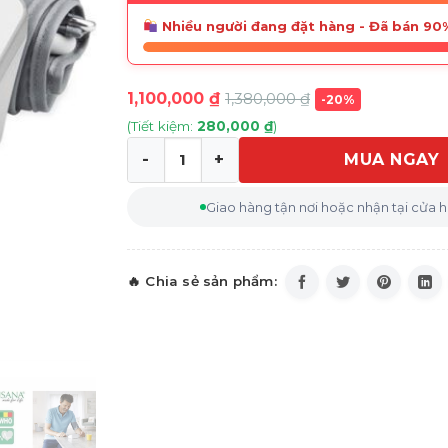
Nhiều người đang đặt hàng - Đã bán 90
1,100,000
₫
1,380,000
₫
-20%
(Tiết kiệm:
280,000
₫
)
MUA NGAY
Máy Đo Huyết Áp Medisana BU 512 51162 
Giao hàng tận nơi hoặc nhận tại cửa 