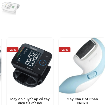
-27%
-27%
Máy đo huyết áp cổ tay
Máy Chà Gót Chân
điện tử kết nối
CR870