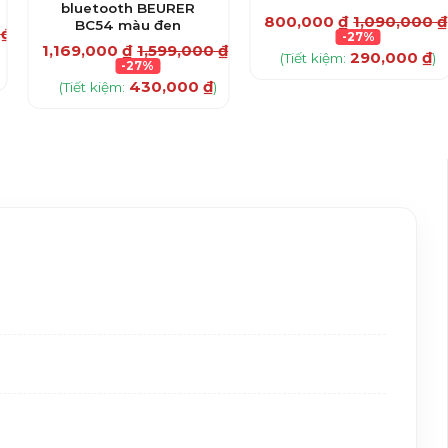
bluetooth BEURER
800,000
₫
1,090,000
₫
BC54 màu đen
0
₫
-27%
1,169,000
₫
1,599,000
₫
290,000
₫
(Tiết kiệm:
)
-27%
430,000
₫
(Tiết kiệm:
)