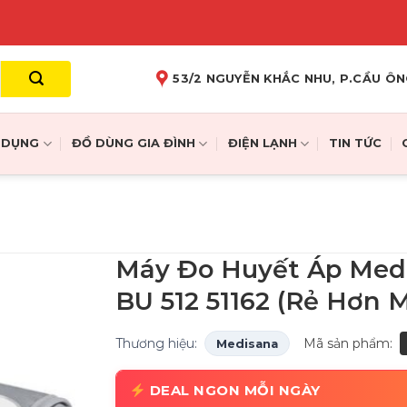
53/2 NGUYỄN KHẮC NHU, P.CẦU ÔN
A DỤNG
ĐỒ DÙNG GIA ĐÌNH
ĐIỆN LẠNH
TIN TỨC
Máy Đo Huyết Áp Med
BU 512 51162 (Rẻ Hơn 
Thương hiệu:
Mã sản phẩm:
Medisana
DEAL NGON MỖI NGÀY