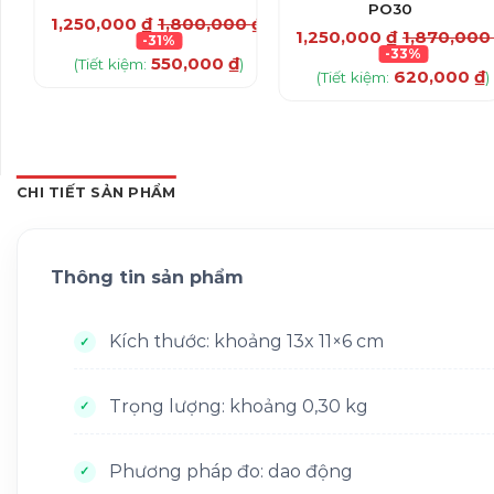
PO30
1,250,000
₫
1,800,000
₫
1,250,000
₫
1,870,00
-31%
-33%
550,000
₫
(Tiết kiệm:
)
620,000
₫
(Tiết kiệm:
)
CHI TIẾT SẢN PHẨM
Thông tin sản phẩm
Kích thước: khoảng 13x 11×6 cm
Trọng lượng: khoảng 0,30 kg
Phương pháp đo: dao động