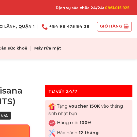
Dịch vụ sửa chữa 24/24:
0961.015.925
GIỎ HÀNG
G LÃNH, QUẬN 1
+84 98 475 84 38
Cân sức khoẻ
Máy rửa mặt
isana
Tư vấn 24/7
MTS)
Tặng
voucher 150K
vào tháng
sinh nhật bạn
N/A
Hàng mới
100%
Bảo hành
12 tháng