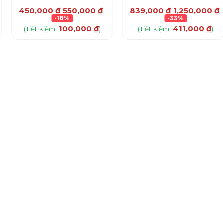
450,000
₫
550,000
₫
839,000
₫
1,250,000
₫
-18%
-33%
100,000
₫
411,000
₫
(Tiết kiệm:
)
(Tiết kiệm:
)