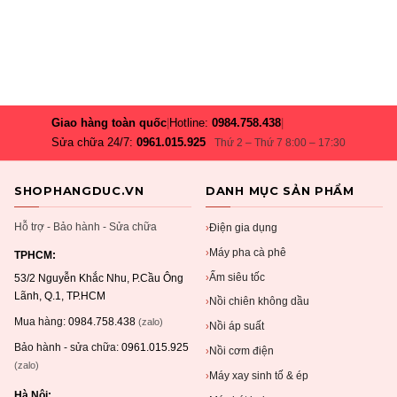
Giao hàng toàn quốc
|
Hotline:
0984.758.438
|
Sửa chữa 24/7:
0961.015.925
Thứ 2 – Thứ 7 8:00 – 17:30
SHOPHANGDUC.VN
DANH MỤC SẢN PHẨM
Hỗ trợ - Bảo hành - Sửa chữa
Điện gia dụng
›
Máy pha cà phê
›
TPHCM:
Ấm siêu tốc
›
53/2 Nguyễn Khắc Nhu, P.Cầu Ông
Lãnh, Q.1, TP.HCM
Nồi chiên không dầu
›
Mua hàng:
0984.758.438
(zalo)
Nồi áp suất
›
Bảo hành - sửa chữa:
0961.015.925
Nồi cơm điện
›
(zalo)
Máy xay sinh tố & ép
›
Hà Nội: