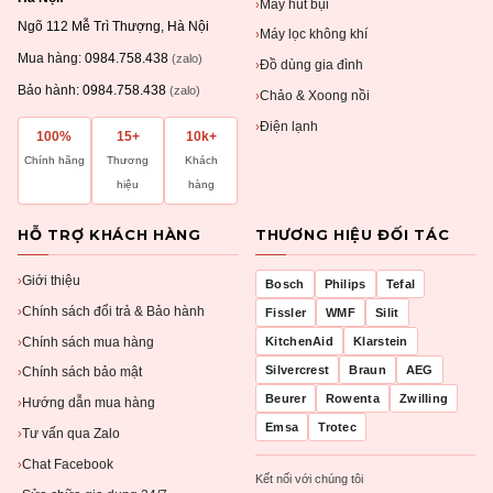
Máy hút bụi
›
Ngõ 112 Mễ Trì Thượng, Hà Nội
Máy lọc không khí
›
Mua hàng:
0984.758.438
(zalo)
Đồ dùng gia đình
›
Bảo hành:
0984.758.438
(zalo)
Chảo & Xoong nồi
›
Điện lạnh
›
100%
15+
10k+
Chính hãng
Thương
Khách
hiệu
hàng
HỖ TRỢ KHÁCH HÀNG
THƯƠNG HIỆU ĐỐI TÁC
Giới thiệu
›
Bosch
Philips
Tefal
Chính sách đổi trả & Bảo hành
›
Fissler
WMF
Silit
Chính sách mua hàng
KitchenAid
Klarstein
›
Silvercrest
Braun
AEG
Chính sách bảo mật
›
Beurer
Rowenta
Zwilling
Hướng dẫn mua hàng
›
Emsa
Trotec
Tư vấn qua Zalo
›
Chat Facebook
›
Kết nối với chúng tôi