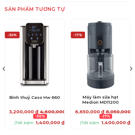
SẢN PHẨM TƯƠNG TỰ
-30%
-17%
Máy làm sữa hạt
Bình thuỷ Caso Hw 660
Medion MD11200
3,200,000
₫
4,600,000
₫
6,650,000
₫
8,050,000
₫
00
₫
-30%
-17%
1,400,000
₫
1,400,000
₫
(Tiết kiệm:
)
(Tiết kiệm:
)
₫
)