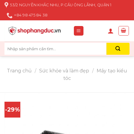
Skip
53/2 NGUYỄN KHẮC NHU, P.CẦU ÔNG LÃNH, QUẬN 1
to
+84 98 475 84 38
content
Tìm
kiếm:
Trang chủ
/
Sức khỏe và làm đẹp
/
Máy tạo kiểu
tóc
-29%