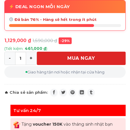
DEAL NGON MỖI NGÀY
Đã bán 76% - Hàng sẽ hết trong ít phút
1,129,000
₫
1,590,000
₫
-29%
(Tiết kiệm:
461,000
₫
)
MUA NGAY
Lược điện Medion MD19859 46W màu trắng số lượng
Giao hàng tận nơi hoặc nhận tại cửa hàng
Tư vấn 24/7
Tặng
voucher 150K
vào tháng sinh nhật bạn