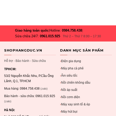
Giao hàng toàn quốc
|
Hotline:
0984.758.438
|
Sửa chữa 24/7:
0961.015.925
Thứ 2 – Thứ 7 8:00 – 17:30
SHOPHANGDUC.VN
DANH MỤC SẢN PHẨM
Hỗ trợ - Bảo hành - Sửa chữa
Điện gia dụng
›
Máy pha cà phê
›
TPHCM:
Ấm siêu tốc
›
53/2 Nguyễn Khắc Nhu, P.Cầu Ông
Lãnh, Q.1, TP.HCM
Nồi chiên không dầu
›
Mua hàng:
0984.758.438
(zalo)
Nồi áp suất
›
Bảo hành - sửa chữa:
0961.015.925
Nồi cơm điện
›
(zalo)
Máy xay sinh tố & ép
›
Hà Nội:
Máy hút bụi
›