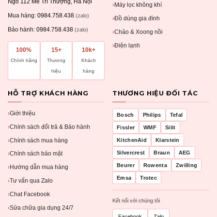
Ngõ 112 Mễ Trì Thượng, Hà Nội
Máy lọc không khí
›
Mua hàng:
0984.758.438
(zalo)
Đồ dùng gia đình
›
Bảo hành:
0984.758.438
(zalo)
Chảo & Xoong nồi
›
Điện lạnh
›
100%
15+
10k+
Chính hãng
Thương
Khách
hiệu
hàng
HỖ TRỢ KHÁCH HÀNG
THƯƠNG HIỆU ĐỐI TÁC
Giới thiệu
›
Bosch
Philips
Tefal
Chính sách đổi trả & Bảo hành
›
Fissler
WMF
Silit
Chính sách mua hàng
KitchenAid
Klarstein
›
Silvercrest
Braun
AEG
Chính sách bảo mật
›
Beurer
Rowenta
Zwilling
Hướng dẫn mua hàng
›
Emsa
Trotec
Tư vấn qua Zalo
›
Chat Facebook
›
Kết nối với chúng tôi
Sửa chữa gia dụng 24/7
›
Facebook
Zalo