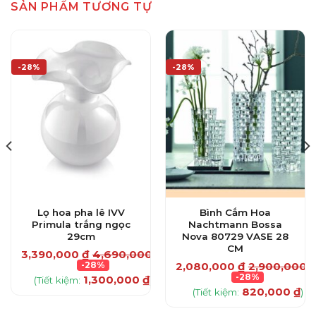
SẢN PHẨM TƯƠNG TỰ
-28%
-28%
Lọ hoa pha lê IVV
Bình Cắm Hoa
Primula trắng ngọc
Nachtmann Bossa
29cm
Nova 80729 VASE 28
₫
CM
3,390,000
₫
4,690,000
₫
-28%
2,080,000
₫
2,900,000
-28%
1,300,000
₫
(Tiết kiệm:
)
820,000
₫
(Tiết kiệm:
)