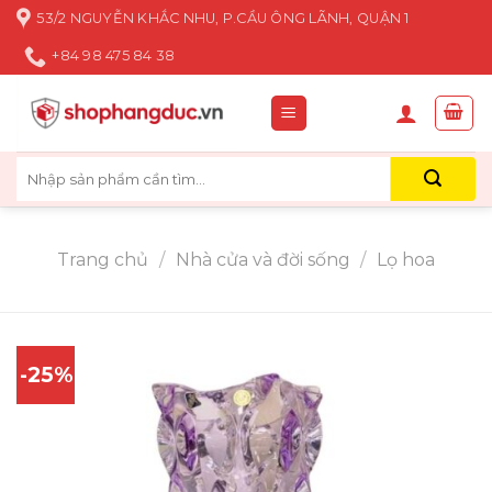
Skip
53/2 NGUYỄN KHẮC NHU, P.CẦU ÔNG LÃNH, QUẬN 1
to
+84 98 475 84 38
content
Tìm
kiếm:
Trang chủ
/
Nhà cửa và đời sống
/
Lọ hoa
-25%