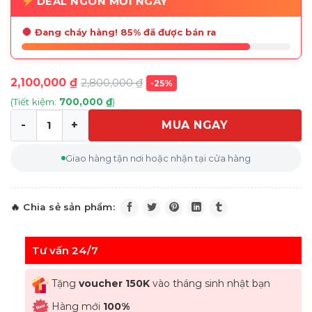
DEAL NGON MỖI NGÀY
Đang cháy hàng! 85% đã được bán ra
2,100,000
₫
2,800,000
₫
-25%
(Tiết kiệm:
700,000
₫
)
MUA NGAY
Lọ pha lê Bohemia Samba Gradient Aqua-Violet 30.5cm 
Giao hàng tận nơi hoặc nhận tại cửa hàng
Tư vấn 24/7
Tặng
voucher 150K
vào tháng sinh nhật bạn
Hàng mới
100%