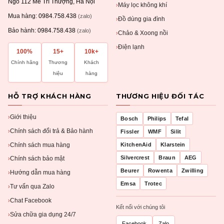
Ngõ 112 Mễ Trì Thượng, Hà Nội
Máy lọc không khí
›
Mua hàng:
0984.758.438
(zalo)
Đồ dùng gia đình
›
Bảo hành:
0984.758.438
(zalo)
Chảo & Xoong nồi
›
Điện lạnh
›
100%
15+
10k+
Chính hãng
Thương
Khách
hiệu
hàng
HỖ TRỢ KHÁCH HÀNG
THƯƠNG HIỆU ĐỐI TÁC
Giới thiệu
›
Bosch
Philips
Tefal
Chính sách đổi trả & Bảo hành
›
Fissler
WMF
Silit
Chính sách mua hàng
KitchenAid
Klarstein
›
Silvercrest
Braun
AEG
Chính sách bảo mật
›
Beurer
Rowenta
Zwilling
Hướng dẫn mua hàng
›
Emsa
Trotec
Tư vấn qua Zalo
›
Chat Facebook
›
Kết nối với chúng tôi
Sửa chữa gia dụng 24/7
›
Facebook
Zalo