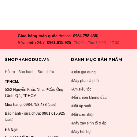
Giao hàng toàn quốc
|
Hotline:
0984.758.438
|
Sửa chữa 24/7:
0961.015.925
Thứ 2 – Thứ 7 8:00 – 17:30
SHOPHANGDUC.VN
DANH MỤC SẢN PHẨM
Hỗ trợ - Bảo hành - Sửa chữa
Điện gia dụng
›
Máy pha cà phê
›
TPHCM:
Ấm siêu tốc
›
53/2 Nguyễn Khắc Nhu, P.Cầu Ông
Lãnh, Q.1, TP.HCM
Nồi chiên không dầu
›
Mua hàng:
0984.758.438
(zalo)
Nồi áp suất
›
Bảo hành - sửa chữa:
0961.015.925
Nồi cơm điện
›
(zalo)
Máy xay sinh tố & ép
›
Hà Nội:
Máy hút bụi
›