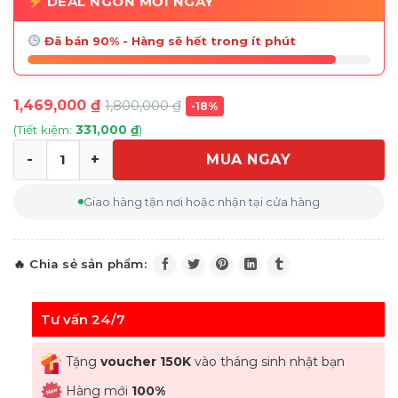
DEAL NGON MỖI NGÀY
Đã bán 90% - Hàng sẽ hết trong ít phút
1,469,000
₫
1,800,000
₫
-18%
(Tiết kiệm:
331,000
₫
)
MUA NGAY
Lọ hoa cầu tròn Sheffield Crystal Bohemia 20.5cm số l
Giao hàng tận nơi hoặc nhận tại cửa hàng
Tư vấn 24/7
Tặng
voucher 150K
vào tháng sinh nhật bạn
Hàng mới
100%