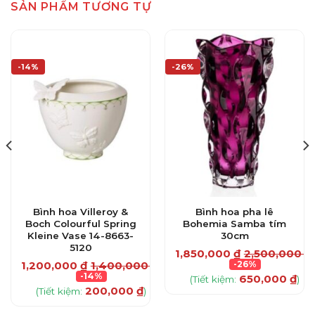
SẢN PHẨM TƯƠNG TỰ
-14%
-26%
Bình hoa Villeroy &
Bình hoa pha lê
Boch Colourful Spring
Bohemia Samba tím
Kleine Vase 14-8663-
30cm
5120
0
₫
1,850,000
₫
2,500,000
₫
1,200,000
₫
1,400,000
₫
-26%
-14%
650,000
₫
(Tiết kiệm:
)
200,000
₫
(Tiết kiệm:
)