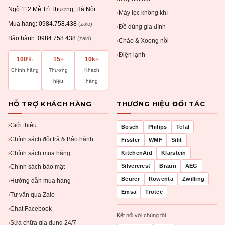
Ngõ 112 Mễ Trì Thượng, Hà Nội
Máy lọc không khí
›
Mua hàng:
0984.758.438
(zalo)
Đồ dùng gia đình
›
Bảo hành:
0984.758.438
(zalo)
Chảo & Xoong nồi
›
Điện lạnh
›
100%
15+
10k+
Chính hãng
Thương
Khách
hiệu
hàng
HỖ TRỢ KHÁCH HÀNG
THƯƠNG HIỆU ĐỐI TÁC
Giới thiệu
›
Bosch
Philips
Tefal
Chính sách đổi trả & Bảo hành
›
Fissler
WMF
Silit
Chính sách mua hàng
KitchenAid
Klarstein
›
Silvercrest
Braun
AEG
Chính sách bảo mật
›
Beurer
Rowenta
Zwilling
Hướng dẫn mua hàng
›
Emsa
Trotec
Tư vấn qua Zalo
›
Chat Facebook
›
Kết nối với chúng tôi
Sửa chữa gia dụng 24/7
›