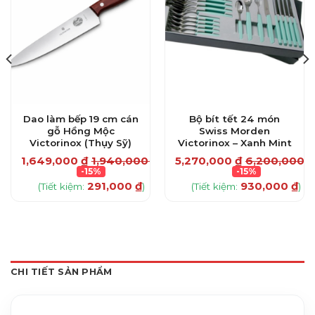
Dao làm bếp 19 cm cán
Bộ bít tết 24 món
gỗ Hồng Mộc
Swiss Morden
Victorinox (Thụy Sỹ)
Victorinox – Xanh Mint
1,649,000
₫
1,940,000
₫
5,270,000
₫
6,200,000
₫
0
₫
-15%
-15%
291,000
₫
930,000
₫
(Tiết kiệm:
)
(Tiết kiệm:
)
CHI TIẾT SẢN PHẨM