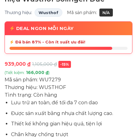
Thương hiệu:
Mã sản phẩm:
Wusthof
N/A
DEAL NGON MỖI NGÀY
Đã bán 87% - Còn ít suất ưu đãi!
939,000
₫
1,105,000
₫
-15%
(Tiết kiệm:
166,000
₫
)
Mã sản phẩm:
WU7279
Thương hiệu:
WUSTHOF
Tình trạng:
Còn hàng
Lưu trữ an toàn, để tối đa 7 con dao
Được sản xuất bằng nhựa chất lượng cao.
Thiết kế không gian hiệu quả, tiện lợi
Chân khay chống trượt