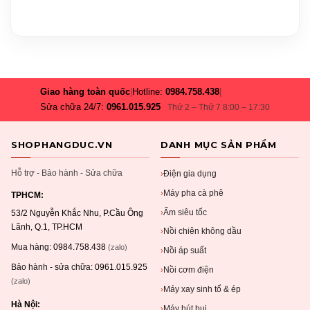
Giao hàng toàn quốc
|
Hotline:
0984.758.438
|
Sửa chữa 24/7:
0961.015.925
Thứ 2 – Thứ 7 8:00 – 17:30
SHOPHANGDUC.VN
DANH MỤC SẢN PHẨM
Hỗ trợ - Bảo hành - Sửa chữa
Điện gia dụng
›
Máy pha cà phê
›
TPHCM:
Ấm siêu tốc
›
53/2 Nguyễn Khắc Nhu, P.Cầu Ông
Lãnh, Q.1, TP.HCM
Nồi chiên không dầu
›
Mua hàng:
0984.758.438
(zalo)
Nồi áp suất
›
Bảo hành - sửa chữa:
0961.015.925
Nồi cơm điện
›
(zalo)
Máy xay sinh tố & ép
›
Hà Nội:
Máy hút bụi
›