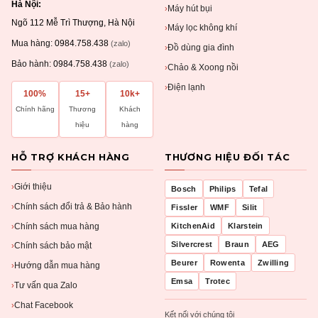
Hà Nội:
Máy hút bụi
›
Ngõ 112 Mễ Trì Thượng, Hà Nội
Máy lọc không khí
›
Mua hàng:
0984.758.438
(zalo)
Đồ dùng gia đình
›
Bảo hành:
0984.758.438
(zalo)
Chảo & Xoong nồi
›
Điện lạnh
›
100%
15+
10k+
Chính hãng
Thương
Khách
hiệu
hàng
HỖ TRỢ KHÁCH HÀNG
THƯƠNG HIỆU ĐỐI TÁC
Giới thiệu
›
Bosch
Philips
Tefal
Chính sách đổi trả & Bảo hành
›
Fissler
WMF
Silit
Chính sách mua hàng
KitchenAid
Klarstein
›
Silvercrest
Braun
AEG
Chính sách bảo mật
›
Beurer
Rowenta
Zwilling
Hướng dẫn mua hàng
›
Emsa
Trotec
Tư vấn qua Zalo
›
Chat Facebook
›
Kết nối với chúng tôi