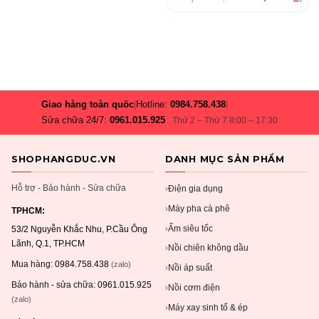
Giao hàng toàn quốc
|
Hotline:
0984.758.438
|
Sửa chữa 24/7:
0961.015.925
Thứ 2 – Thứ 7 8:00 – 17:30
SHOPHANGDUC.VN
DANH MỤC SẢN PHẨM
Hỗ trợ - Bảo hành - Sửa chữa
Điện gia dụng
›
Máy pha cà phê
›
TPHCM:
Ấm siêu tốc
›
53/2 Nguyễn Khắc Nhu, P.Cầu Ông
Lãnh, Q.1, TP.HCM
Nồi chiên không dầu
›
Mua hàng:
0984.758.438
(zalo)
Nồi áp suất
›
Bảo hành - sửa chữa:
0961.015.925
Nồi cơm điện
›
(zalo)
Máy xay sinh tố & ép
›