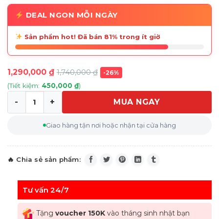
DEAL NGON MỖI NGÀY
Sản phẩm hot! Đã bán 81% trong ít giờ
1,290,000
₫
1,740,000
₫
-26%
(Tiết kiệm:
450,000
₫
)
MUA NGAY
Hũ đựng đường Villeroy & Boch Cottage Zuckerdose 6 Pe
Giao hàng tận nơi hoặc nhận tại cửa hàng
Tư vấn 24/7
Tặng
voucher 150K
vào tháng sinh nhật bạn