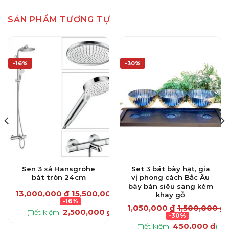
SẢN PHẨM TƯƠNG TỰ
-16%
-30%
Sen 3 xả Hansgrohe
Set 3 bát bày hạt, gia
bát tròn 24cm
vị phong cách Bắc Âu
bày bàn siêu sang kèm
13,000,000
₫
15,500,000
₫
khay gỗ
₫
-16%
1,050,000
₫
1,500,000
₫
2,500,000
₫
(Tiết kiệm:
)
-30%
450,000
₫
(Tiết kiệm:
)