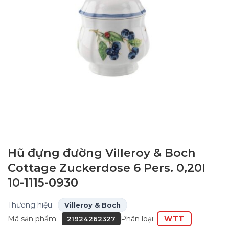
Hũ đựng đường Villeroy & Boch
Cottage Zuckerdose 6 Pers. 0,20l
10-1115-0930
Thương hiệu:
Villeroy & Boch
Mã sản phẩm:
Phân loại:
WTT
21924262327