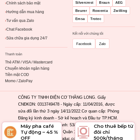
Silvercrest
Braun
AEG
Chính sách bảo mật
›
Beurer
Rowenta
Zwilling
Hướng dẫn mua hàng
›
Emsa
Trotec
Tư vấn qua Zalo
›
Chat Facebook
›
Kết nối với chúng tôi
Sửa chữa gia dụng 24/7
›
Facebook
Zalo
Thanh toán
Thẻ ATM / VISA / Mastercard
Chuyển khoản ngân hàng
Tiền mặt COD
Momo / ZaloPay
CÔNG TY TNHH ĐIỆN CƠ THĂNG LONG. Giấy
CNĐKDN: 0313749478 - Ngày cấp: 11/04/2016, được
sửa đổi lần thứ 3 ngày 14/11/2022.Cơ quan cấp: Phòng
Đăng ký kinh doanh - Sở kế hoạch và Đầu tư TP.HCM.
Địa chỉ đăng ký kinh doanh: 53/2 Nguyễn Khắc Nhu,
Máy pha café
Cho thuê bếp từ
Tự động – 45 %
đôi chỉ
Phường Cầu Ông Lãnh, Quận 1, Tp. Hồ Chí Minh, Việt
OFF
500k/tháng
Nam. Email: info@ahangduc.com. Chịu trách nhiệm nội