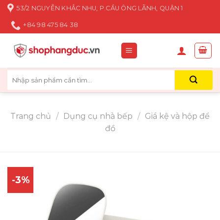
Skip
53/2 NGUYỄN KHẮC NHU, P.CẦU ÔNG LÃNH, QUẬN 1
to
+84 98 475 84 38
content
Tìm
kiếm:
Trang chủ
/
Dụng cụ nhà bếp
/
Giá kệ và hộp để
đồ
-3%