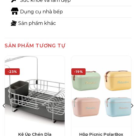
Sức khỏe và làm đẹp
Dụng cụ nhà bếp
Sản phẩm khác
SẢN PHẨM TƯƠNG TỰ
-23%
-19%
Kệ Úp Chén Dĩa
Hộp Picnic PolarBox