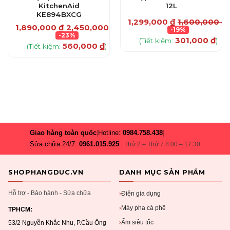
KitchenAid
12L
KE894BXCG
₫
1,299,000
₫
1,600,000
₫
1,890,000
₫
2,450,000
₫
-19%
-23%
301,000
₫
(Tiết kiệm:
)
560,000
₫
(Tiết kiệm:
)
Giao hàng toàn quốc
|
Hotline:
0984.758.438
|
Sửa chữa 24/7:
0961.015.925
Thứ 2 – Thứ 7 8:00 – 17:30
SHOPHANGDUC.VN
DANH MỤC SẢN PHẨM
Hỗ trợ - Bảo hành - Sửa chữa
Điện gia dụng
›
Máy pha cà phê
›
TPHCM:
Ấm siêu tốc
›
53/2 Nguyễn Khắc Nhu, P.Cầu Ông