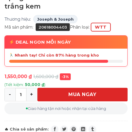
trắng kem
Thương hiệu:
Joseph & Joseph
Mã sản phẩm:
Phân loại:
WTT
20618004403
DEAL NGON MỖI NGÀY
Nhanh tay! Chỉ còn 87% hàng trong kho
1,550,000
₫
1,600,000
₫
-3%
(Tiết kiệm:
50,000
₫
)
MUA NGAY
Hộp chữ nhật đựng đồ trang điểm kèm gương Joseph J
Giao hàng tận nơi hoặc nhận tại cửa hàng