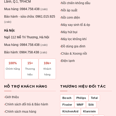
Lãnh, Q.1, TP.HCM
Nồi chiên không dầu
›
Mua hàng:
0984.758.438
(zalo)
Nồi áp suất
›
Bảo hành - sửa chữa:
0961.015.925
Nồi cơm điện
›
(zalo)
Máy xay sinh tố & ép
›
Hà Nội:
Máy hút bụi
›
Ngõ 112 Mễ Trì Thượng, Hà Nội
Máy lọc không khí
›
Mua hàng:
0984.758.438
(zalo)
Đồ dùng gia đình
›
Bảo hành:
0984.758.438
(zalo)
Chảo & Xoong nồi
›
Điện lạnh
›
100%
15+
10k+
Chính hãng
Thương
Khách
hiệu
hàng
HỖ TRỢ KHÁCH HÀNG
THƯƠNG HIỆU ĐỐI TÁC
Giới thiệu
›
Bosch
Philips
Tefal
Chính sách đổi trả & Bảo hành
›
Fissler
WMF
Silit
Chính sách mua hàng
KitchenAid
Klarstein
›