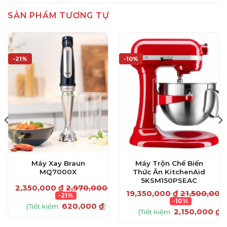
SẢN PHẨM TƯƠNG TỰ
-21%
-10%
Máy Xay Braun
Máy Trộn Chế Biến
MQ7000X
Thức Ăn KitchenAid
5KSM150PSEAC
2,350,000
₫
2,970,000
₫
19,350,000
₫
21,500,00
-21%
-10%
620,000
₫
(Tiết kiệm:
)
2,150,000
₫
(Tiết kiệm:
)