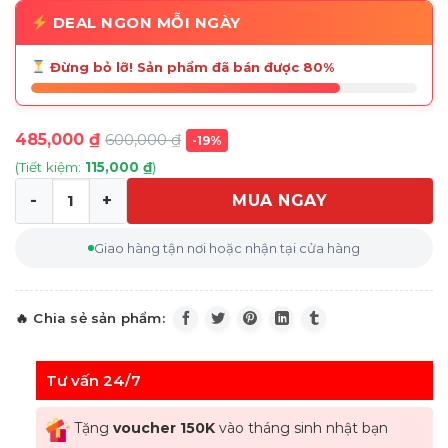
DEAL NGON MỖI NGÀY
Đừng bỏ lỡ! Sản phẩm đã bán được 80%
485,000
₫
600,000
₫
-19%
(Tiết kiệm:
115,000
₫
)
MUA NGAY
Gioăng cao su thay thế cho máy xay sinh tố BOSCH Vit
Giao hàng tận nơi hoặc nhận tại cửa hàng
Tư vấn 24/7
Tặng
voucher 150K
vào tháng sinh nhật bạn