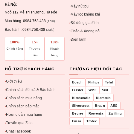
Hà Nội:
Máy hút bụi
›
Ngõ 112 Mễ Trì Thượng, Hà Nội
Máy lọc không khí
›
Mua hàng:
0984.758.438
(zalo)
Đồ dùng gia đình
›
Bảo hành:
0984.758.438
(zalo)
Chảo & Xoong nồi
›
Điện lạnh
›
100%
15+
10k+
Chính hãng
Thương
Khách
hiệu
hàng
HỖ TRỢ KHÁCH HÀNG
THƯƠNG HIỆU ĐỐI TÁC
Giới thiệu
›
Bosch
Philips
Tefal
Chính sách đổi trả & Bảo hành
›
Fissler
WMF
Silit
Chính sách mua hàng
KitchenAid
Klarstein
›
Silvercrest
Braun
AEG
Chính sách bảo mật
›
Beurer
Rowenta
Zwilling
Hướng dẫn mua hàng
›
Emsa
Trotec
Tư vấn qua Zalo
›
Chat Facebook
›