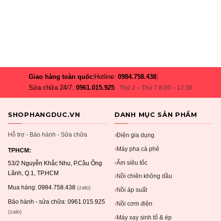
Giao hàng toàn quốc
|
Hotline:
0984.758.438
|
Sửa chữa 24/7:
0961.015.925
Thứ 2 – Thứ 7 8:00 – 17:30
SHOPHANGDUC.VN
DANH MỤC SẢN PHẨM
Hỗ trợ - Bảo hành - Sửa chữa
Điện gia dụng
›
Máy pha cà phê
›
TPHCM:
Ấm siêu tốc
›
53/2 Nguyễn Khắc Nhu, P.Cầu Ông
Lãnh, Q.1, TP.HCM
Nồi chiên không dầu
›
Mua hàng:
0984.758.438
(zalo)
Nồi áp suất
›
Bảo hành - sửa chữa:
0961.015.925
Nồi cơm điện
›
(zalo)
Máy xay sinh tố & ép
›