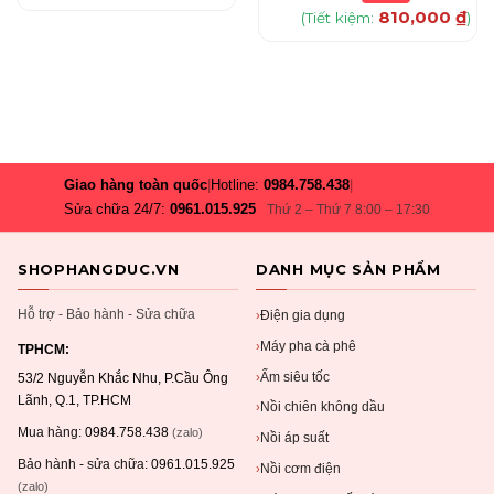
810,000
₫
(Tiết kiệm:
)
Giao hàng toàn quốc
|
Hotline:
0984.758.438
|
Sửa chữa 24/7:
0961.015.925
Thứ 2 – Thứ 7 8:00 – 17:30
SHOPHANGDUC.VN
DANH MỤC SẢN PHẨM
Hỗ trợ - Bảo hành - Sửa chữa
Điện gia dụng
›
Máy pha cà phê
›
TPHCM:
Ấm siêu tốc
›
53/2 Nguyễn Khắc Nhu, P.Cầu Ông
Lãnh, Q.1, TP.HCM
Nồi chiên không dầu
›
Mua hàng:
0984.758.438
(zalo)
Nồi áp suất
›
Bảo hành - sửa chữa:
0961.015.925
Nồi cơm điện
›
(zalo)