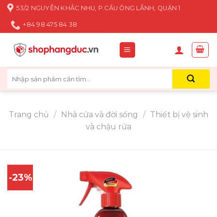
Skip
53/2 NGUYỄN KHẮC NHU, P.CẦU ÔNG LÃNH, QUẬN 1
to
+84 98 475 84 38
content
Tìm
kiếm:
Trang chủ
/
Nhà cửa và đời sống
/
Thiết bị vệ sinh
và chậu rửa
-23%