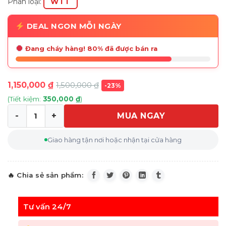
Phân loại:
WTT
DEAL NGON MỖI NGÀY
Đang cháy hàng! 80% đã được bán ra
1,150,000
₫
1,500,000
₫
-23%
(Tiết kiệm:
350,000
₫
)
MUA NGAY
Dung dịch làm sạch đồ da Poliboy chai 375ml ( Made in 
Giao hàng tận nơi hoặc nhận tại cửa hàng
Tư vấn 24/7