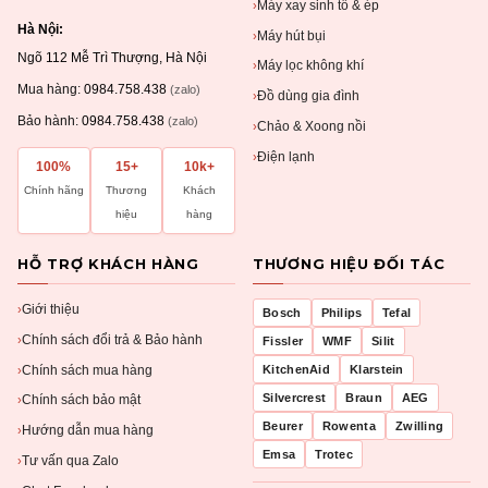
Máy xay sinh tố & ép
›
Hà Nội:
Máy hút bụi
›
Ngõ 112 Mễ Trì Thượng, Hà Nội
Máy lọc không khí
›
Mua hàng:
0984.758.438
(zalo)
Đồ dùng gia đình
›
Bảo hành:
0984.758.438
(zalo)
Chảo & Xoong nồi
›
Điện lạnh
›
100%
15+
10k+
Chính hãng
Thương
Khách
hiệu
hàng
HỖ TRỢ KHÁCH HÀNG
THƯƠNG HIỆU ĐỐI TÁC
Giới thiệu
›
Bosch
Philips
Tefal
Chính sách đổi trả & Bảo hành
›
Fissler
WMF
Silit
Chính sách mua hàng
KitchenAid
Klarstein
›
Silvercrest
Braun
AEG
Chính sách bảo mật
›
Beurer
Rowenta
Zwilling
Hướng dẫn mua hàng
›
Emsa
Trotec
Tư vấn qua Zalo
›