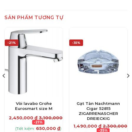
SẢN PHẨM TƯƠNG TỰ
-21%
-35%
Vòi lavabo Grohe
Gạt Tàn Nachtmann
Eurosmart size M
Cigar 52815
ZIGARRENASCHER
2,450,000
₫
3,100,000
₫
DREIECKIG
-21%
1,490,000
₫
2,300,000
₫
650,000
₫
(Tiết kiệm:
)
-35%