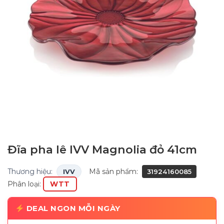
Đĩa pha lê IVV Magnolia đỏ 41cm
Thương hiệu:
Mã sản phẩm:
IVV
31924160085
Phân loại:
WTT
DEAL NGON MỖI NGÀY