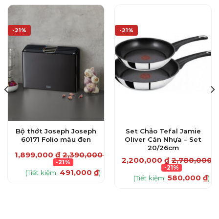
-21%
-21%
Bộ thớt Joseph Joseph
Set Chảo Tefal Jamie
60171 Folio màu đen
Oliver Cán Nhựa – Set
20/26cm
1,899,000
₫
2,390,000
₫
0
₫
2,200,000
₫
2,780,000
₫
-21%
-21%
491,000
₫
(Tiết kiệm:
)
580,000
₫
(Tiết kiệm:
)