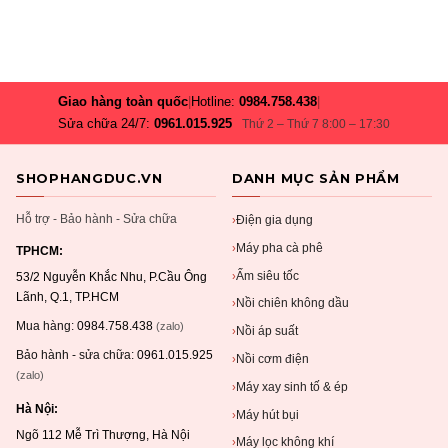
Giao hàng toàn quốc
|
Hotline:
0984.758.438
|
Sửa chữa 24/7:
0961.015.925
Thứ 2 – Thứ 7 8:00 – 17:30
SHOPHANGDUC.VN
DANH MỤC SẢN PHẨM
Hỗ trợ - Bảo hành - Sửa chữa
Điện gia dụng
›
Máy pha cà phê
›
TPHCM:
Ấm siêu tốc
›
53/2 Nguyễn Khắc Nhu, P.Cầu Ông
Lãnh, Q.1, TP.HCM
Nồi chiên không dầu
›
Mua hàng:
0984.758.438
(zalo)
Nồi áp suất
›
Bảo hành - sửa chữa:
0961.015.925
Nồi cơm điện
›
(zalo)
Máy xay sinh tố & ép
›
Hà Nội:
Máy hút bụi
›
Ngõ 112 Mễ Trì Thượng, Hà Nội
Máy lọc không khí
›