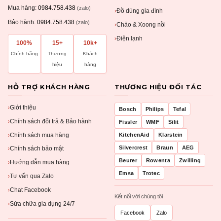
Mua hàng:
0984.758.438
(zalo)
Đồ dùng gia đình
›
Bảo hành:
0984.758.438
(zalo)
Chảo & Xoong nồi
›
Điện lạnh
›
100%
15+
10k+
Chính hãng
Thương
Khách
hiệu
hàng
HỖ TRỢ KHÁCH HÀNG
THƯƠNG HIỆU ĐỐI TÁC
Giới thiệu
›
Bosch
Philips
Tefal
Chính sách đổi trả & Bảo hành
›
Fissler
WMF
Silit
Chính sách mua hàng
KitchenAid
Klarstein
›
Silvercrest
Braun
AEG
Chính sách bảo mật
›
Beurer
Rowenta
Zwilling
Hướng dẫn mua hàng
›
Emsa
Trotec
Tư vấn qua Zalo
›
Chat Facebook
›
Kết nối với chúng tôi
Sửa chữa gia dụng 24/7
›
Facebook
Zalo