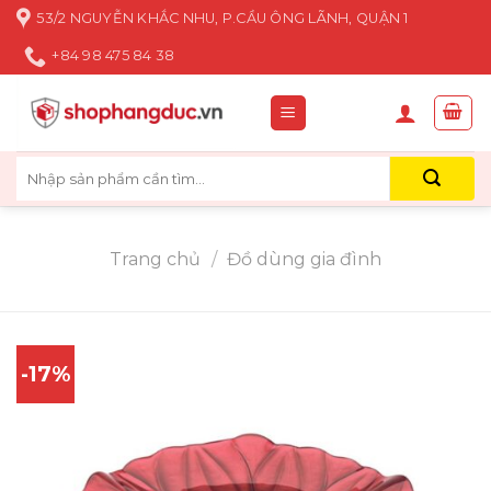
Skip
53/2 NGUYỄN KHẮC NHU, P.CẦU ÔNG LÃNH, QUẬN 1
to
+84 98 475 84 38
content
Tìm
kiếm:
Trang chủ
/
Đồ dùng gia đình
-17%