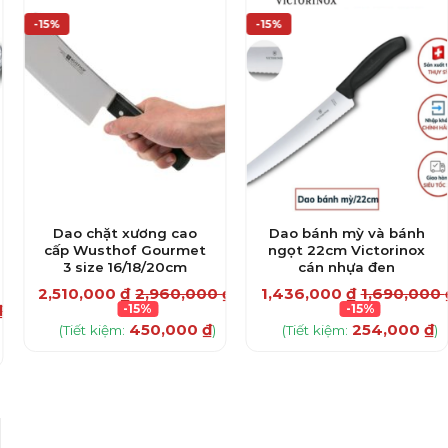
-15%
-15%
Dao chặt xương cao
Dao bánh mỳ và bánh
cấp Wusthof Gourmet
ngọt 22cm Victorinox
3 size 16/18/20cm
cán nhựa đen
2,510,000
₫
2,960,000
₫
1,436,000
₫
1,690,000
₫
-15%
-15%
450,000
₫
254,000
₫
(Tiết kiệm:
)
(Tiết kiệm:
)