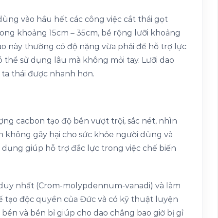
dùng vào hầu hết các công việc cắt thái gọt
trong khoảng 15cm – 35cm, bề rộng lưỡi khoảng
 này thường có độ nặng vừa phải để hỗ trợ lực
 thể sử dụng lâu mà không mỏi tay. Lưỡi dao
 ta thái được nhanh hơn.
ng cacbon tạo độ bền vượt trội, sắc nét, nhìn
àn không gây hại cho sức khỏe người dùng và
n dụng giúp hỗ trợ đắc lực trong việc chế biến
p duy nhất (Crom-molypdennum-vanadi) và làm
 tạo độc quyền của Đức và có kỹ thuật luyện
 bén và bền bỉ giúp cho dao chẳng bao giờ bị gỉ