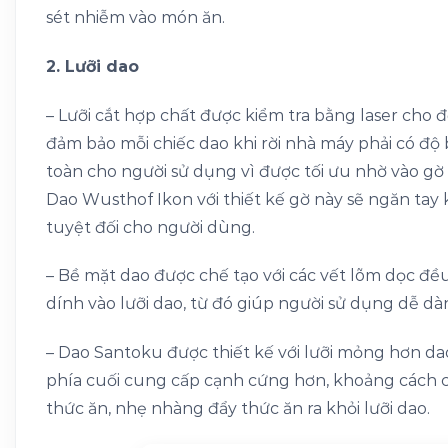
sét nhiễm vào món ăn.
2. Lưỡi dao
– Lưỡi cắt hợp chất được kiểm tra bằng laser cho 
đảm bảo mỗi chiếc dao khi rời nhà máy phải có độ
toàn cho người sử dụng vì được tối ưu nhờ vào gờ
Dao Wusthof Ikon với thiết kế gờ này sẽ ngăn tay 
tuyệt đối cho người dùng.
– Bề mặt dao được chế tạo với các vết lõm dọc 
dính vào lưỡi dao, từ đó giúp người sử dụng dễ dàn
– Dao Santoku được thiết kế với lưỡi mỏng hơn d
phía cuối cung cấp cạnh cứng hơn, khoảng cách các
thức ăn, nhẹ nhàng đẩy thức ăn ra khỏi lưỡi dao.