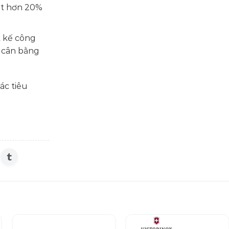
ét hơn 20%
t kế công
à cân bằng
ác tiêu