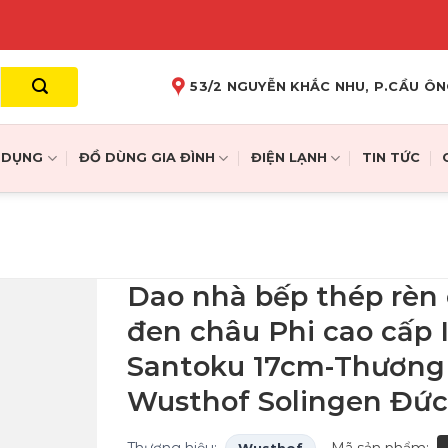
53/2 NGUYỄN KHẮC NHU, P.CẦU ÔN
A DỤNG
ĐỒ DÙNG GIA ĐÌNH
ĐIỆN LẠNH
TIN TỨC
Dao nhà bếp thép rèn
đen châu Phi cao cấp 
Santoku 17cm-Thương
Wusthof Solingen Đức