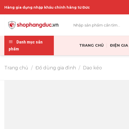
Skip
Hàng gia dụng nhập khẩu chính hãng từ Đức
to
content
Tìm
kiếm:
Danh mục sản
TRANG CHỦ
ĐIỆN GI
phẩm
Trang chủ
/
Đồ dùng gia đình
/
Dao kéo