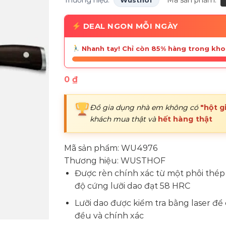
Thương hiệu:
Mã sản phẩm:
Wusthof
DEAL NGON MỖI NGÀY
Nhanh tay! Chỉ còn 85% hàng trong kho
0
₫
Đồ gia dụng nhà em không có
"hột g
khách mua thật và
hết hàng thật
Mã sản phẩm:
WU4976
Thương hiệu:
WUSTHOF
Được rèn chính xác từ một phôi thép
độ cứng lưỡi dao đạt 58 HRC
Lưỡi dao được kiểm tra bằng laser để
đều và chính xác