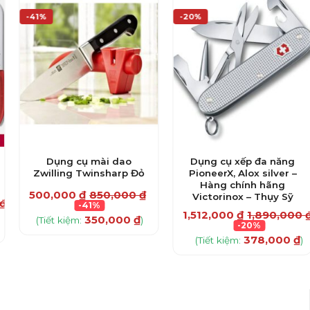
-41%
-20%
Dụng cụ mài dao
Dụng cụ xếp đa năng
Zwilling Twinsharp Đỏ
PioneerX, Alox silver –
Hàng chính hãng
500,000
₫
850,000
₫
Victorinox – Thụy Sỹ
₫
-41%
1,512,000
₫
1,890,000
350,000
₫
(Tiết kiệm:
)
-20%
378,000
₫
(Tiết kiệm:
)