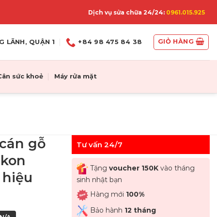
Dịch vụ sửa chữa 24/24:
0961.015.925
GIỎ HÀNG
G LÃNH, QUẬN 1
+84 98 475 84 38
Cân sức khoẻ
Máy rửa mặt
 cán gỗ
Tư vấn 24/7
Ikon
Tặng
voucher 150K
vào tháng
 hiệu
sinh nhật bạn
Hàng mới
100%
Bảo hành
12 tháng