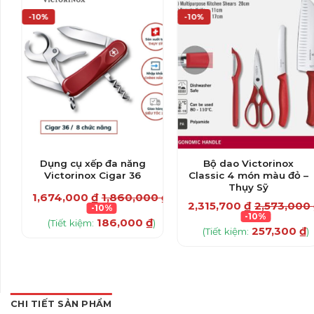
-10%
-10%
Dụng cụ xếp đa năng
Bộ dao Victorinox
Victorinox Cigar 36
Classic 4 món màu đỏ –
Thụy Sỹ
0
₫
1,674,000
₫
1,860,000
₫
2,315,700
₫
2,573,000
-10%
-10%
186,000
₫
(Tiết kiệm:
)
257,300
₫
(Tiết kiệm:
)
CHI TIẾT SẢN PHẨM