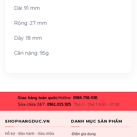
Dài: 91 mm
Rộng: 27 mm
Dày: 18 mm
Cân nặng: 95g
Giao hàng toàn quốc
|
Hotline:
0984.758.438
|
Sửa chữa 24/7:
0961.015.925
Thứ 2 – Thứ 7 8:00 – 17:30
SHOPHANGDUC.VN
DANH MỤC SẢN PHẨM
Hỗ trợ - Bảo hành - Sửa chữa
Điện gia dụng
›