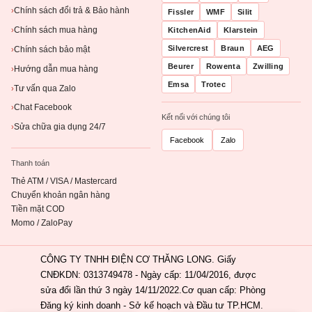
Chính sách đổi trả & Bảo hành
›
Fissler
WMF
Silit
Chính sách mua hàng
KitchenAid
Klarstein
›
Silvercrest
Braun
AEG
Chính sách bảo mật
›
Beurer
Rowenta
Zwilling
Hướng dẫn mua hàng
›
Emsa
Trotec
Tư vấn qua Zalo
›
Chat Facebook
›
Kết nối với chúng tôi
Sửa chữa gia dụng 24/7
›
Facebook
Zalo
Thanh toán
Thẻ ATM / VISA / Mastercard
Chuyển khoản ngân hàng
Tiền mặt COD
Momo / ZaloPay
CÔNG TY TNHH ĐIỆN CƠ THĂNG LONG. Giấy
CNĐKDN: 0313749478 - Ngày cấp: 11/04/2016, được
sửa đổi lần thứ 3 ngày 14/11/2022.Cơ quan cấp: Phòng
Đăng ký kinh doanh - Sở kế hoạch và Đầu tư TP.HCM.