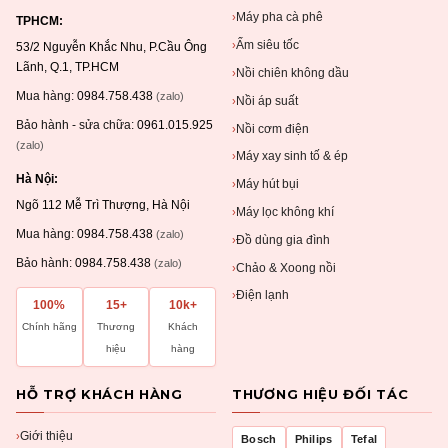
Máy pha cà phê
›
TPHCM:
Ấm siêu tốc
›
53/2 Nguyễn Khắc Nhu, P.Cầu Ông
Lãnh, Q.1, TP.HCM
Nồi chiên không dầu
›
Mua hàng:
0984.758.438
(zalo)
Nồi áp suất
›
Bảo hành - sửa chữa:
0961.015.925
Nồi cơm điện
›
(zalo)
Máy xay sinh tố & ép
›
Hà Nội:
Máy hút bụi
›
Ngõ 112 Mễ Trì Thượng, Hà Nội
Máy lọc không khí
›
Mua hàng:
0984.758.438
(zalo)
Đồ dùng gia đình
›
Bảo hành:
0984.758.438
(zalo)
Chảo & Xoong nồi
›
Điện lạnh
›
100%
15+
10k+
Chính hãng
Thương
Khách
hiệu
hàng
HỖ TRỢ KHÁCH HÀNG
THƯƠNG HIỆU ĐỐI TÁC
Giới thiệu
›
Bosch
Philips
Tefal