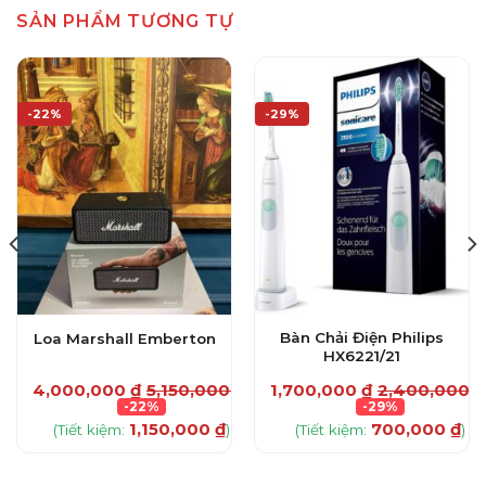
SẢN PHẨM TƯƠNG TỰ
-22%
-29%
Bàn Chải Điện Philips
Loa Marshall Emberton
HX6221/21
4,000,000
₫
5,150,000
₫
1,700,000
₫
2,400,000
₫
-22%
-29%
1,150,000
₫
700,000
₫
(Tiết kiệm:
)
(Tiết kiệm:
)