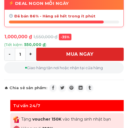
DEAL NGON MỖI NGÀY
Đã bán 86% - Hàng sẽ hết trong ít phút
1,000,000
₫
1,550,000
₫
-35%
(Tiết kiệm:
550,000
₫
)
MUA NGAY
Dao Đa Năng Victorinox Đen số lượng
Giao hàng tận nơi hoặc nhận tại cửa hàng
Tư vấn 24/7
Tặng
voucher 150K
vào tháng sinh nhật bạn