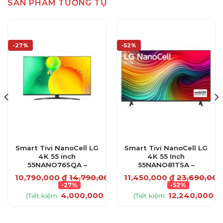
SẢN PHẨM TƯƠNG TỰ
-27%
-52%
Smart Tivi NanoCell LG
Smart Tivi NanoCell LG
4K 55 inch
4K 55 Inch
55NANO76SQA –
55NANO81TSA –
0
₫
10,790,000
₫
14,790,000
₫
11,450,000
₫
23,690,00
-27%
-52%
4,000,000
₫
12,240,000
₫
)
(Tiết kiệm:
)
(Tiết kiệm:
)