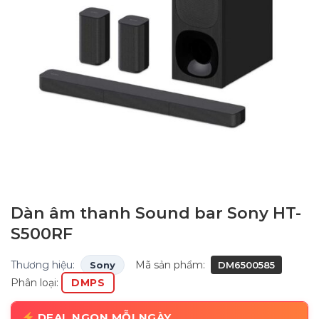
Dàn âm thanh Sound bar Sony HT-
S500RF
Thương hiệu:
Mã sản phẩm:
Sony
DM6500585
Phân loại:
DMPS
DEAL NGON MỖI NGÀY