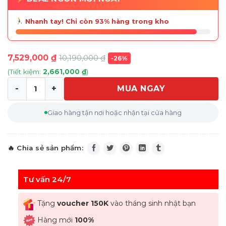
Nhanh tay! Chỉ còn 93% hàng trong kho
7,529,000
₫
10,190,000
₫
-26%
(Tiết kiệm:
2,661,000
₫
)
MUA NGAY
Dàn âm thanh Sound bar Sony HT-S500RF số lượng
Giao hàng tận nơi hoặc nhận tại cửa hàng
Tư vấn 24/7
Tặng
voucher 150K
vào tháng sinh nhật bạn
Hàng mới
100%