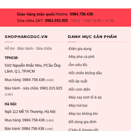
Giao hàng toàn quốc
|
Hotline:
0984.758.438
|
Sửa chữa 24/7:
0961.015.925
Thứ 2 – Thứ 7 8:00 – 17:30
SHOPHANGDUC.VN
DANH MỤC SẢN PHẨM
Hỗ trợ - Bảo hành - Sửa chữa
Điện gia dụng
›
Máy pha cà phê
›
TPHCM:
Ấm siêu tốc
›
53/2 Nguyễn Khắc Nhu, P.Cầu Ông
Lãnh, Q.1, TP.HCM
Nồi chiên không dầu
›
Mua hàng:
0984.758.438
(zalo)
Nồi áp suất
›
Bảo hành - sửa chữa:
0961.015.925
Nồi cơm điện
›
(zalo)
Máy xay sinh tố & ép
›
Hà Nội:
Máy hút bụi
›
Ngõ 112 Mễ Trì Thượng, Hà Nội
Máy lọc không khí
›
Mua hàng:
0984.758.438
(zalo)
Đồ dùng gia đình
›
Bảo hành:
0984.758.438
(zalo)
Chảo & Xoong nồi
›