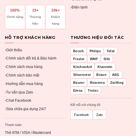
Điện lạnh
›
100%
15+
10k+
Chính hãng
Thương
Khách
hiệu
hàng
HỖ TRỢ KHÁCH HÀNG
THƯƠNG HIỆU ĐỐI TÁC
Giới thiệu
›
Bosch
Philips
Tefal
Chính sách đổi trả & Bảo hành
›
Fissler
WMF
Silit
Chính sách mua hàng
KitchenAid
Klarstein
›
Silvercrest
Braun
AEG
Chính sách bảo mật
›
Beurer
Rowenta
Zwilling
Hướng dẫn mua hàng
›
Emsa
Trotec
Tư vấn qua Zalo
›
Chat Facebook
›
Kết nối với chúng tôi
Sửa chữa gia dụng 24/7
›
Facebook
Zalo
Thanh toán
Thẻ ATM / VISA / Mastercard