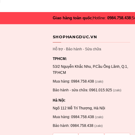
Giao hàng toàn quốc
|
Hotline:
0984.758.438
|
S
SHOPHANGDUC.VN
Hỗ trợ - Bảo hành - Sửa chữa
TPHCM:
53/2 Nguyễn Khắc Nhu, P.Cầu Ông Lãnh, Q.1,
TP.HCM
Mua hàng:
0984.758.438
(zalo)
Bảo hành - sửa chữa:
0961.015.925
(zalo)
Hà Nội:
Ngõ 112 Mễ Trì Thượng, Hà Nội
Mua hàng:
0984.758.438
(zalo)
Bảo hành:
0984.758.438
(zalo)