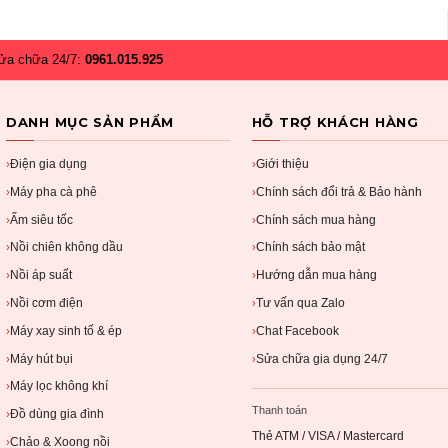
ửa chữa 24/7:
0961.015.925
DANH MỤC SẢN PHẨM
HỖ TRỢ KHÁCH HÀNG
Điện gia dụng
Giới thiệu
›
›
Máy pha cà phê
Chính sách đổi trả & Bảo hành
›
›
Ấm siêu tốc
Chính sách mua hàng
›
›
Nồi chiên không dầu
Chính sách bảo mật
›
›
Nồi áp suất
Hướng dẫn mua hàng
›
›
Nồi cơm điện
Tư vấn qua Zalo
›
›
Máy xay sinh tố & ép
Chat Facebook
›
›
Máy hút bụi
Sửa chữa gia dụng 24/7
›
›
Máy lọc không khí
›
Thanh toán
Đồ dùng gia đình
›
Thẻ ATM / VISA / Mastercard
Chảo & Xoong nồi
›