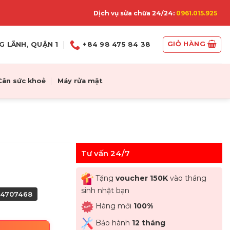
Dịch vụ sửa chữa 24/24:
0961.015.925
GIỎ HÀNG
G LÃNH, QUẬN 1
+84 98 475 84 38
Cân sức khoẻ
Máy rửa mặt
Tư vấn 24/7
Tặng
voucher 150K
vào tháng
sinh nhật bạn
04707468
Hàng mới
100%
Bảo hành
12 tháng