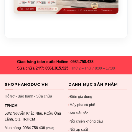
Giao hàng toàn quốc
|
Hotline:
0984.758.438
|
Sửa chữa 24/7:
0961.015.925
Thứ 2 – Thứ 7 8:00 – 17:30
SHOPHANGDUC.VN
DANH MỤC SẢN PHẨM
Hỗ trợ - Bảo hành - Sửa chữa
Điện gia dụng
›
Máy pha cà phê
›
TPHCM:
Ấm siêu tốc
›
53/2 Nguyễn Khắc Nhu, P.Cầu Ông
Lãnh, Q.1, TP.HCM
Nồi chiên không dầu
›
Mua hàng:
0984.758.438
(zalo)
Nồi áp suất
›