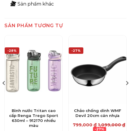
Sản phẩm khác
SẢN PHẨM TƯƠNG TỰ
-28%
-27%
Bình nước Tritan cao
Chảo chống dính WMF
cấp Renga Trego Sport
Devil 20cm cán nhựa
630ml – 912170 nhiều
799,000
₫
1,099,000
₫
màu
-27%