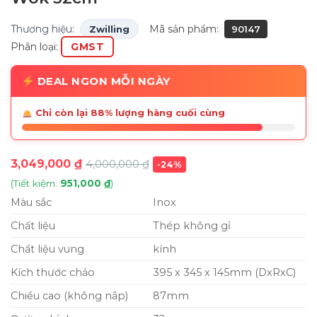
Thương hiệu:
Mã sản phẩm:
Zwilling
90147
Phân loại:
GMST
DEAL NGON MỖI NGÀY
Chỉ còn lại 88% lượng hàng cuối cùng
3,049,000
₫
4,000,000
₫
-24%
(Tiết kiệm:
951,000
₫
)
Màu sắc
Inox
Chất liệu
Thép không gỉ
Chất liệu vung
kính
Kích thước chảo
395 x 345 x 145mm (DxRxC)
Chiều cao (không nắp)
87mm