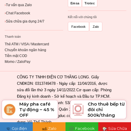
Emsa
Trotec
Tư vấn qua Zalo
›
Chat Facebook
›
Kết nối với chúng tôi
Sửa chữa gia dụng 24/7
›
Facebook
Zalo
Thanh toán
Thẻ ATM / VISA / Mastercard
Chuyển khoản ngân hàng
Tiền mặt COD
Momo / ZaloPay
CÔNG TY TNHH ĐIỆN CƠ THĂNG LONG. Giấy
CNĐKDN: 0313749478 - Ngày cấp: 11/04/2016, được
sửa đổi lần thứ 3 ngày 14/11/2022.Cơ quan cấp: Phòng
Đăng ký kinh doanh - Sở kế hoạch và Đầu tư TP.HCM.
Địa chỉ đăng ký kinh doanh: 53/2 Nguyễn Khắc Nhu,
Máy pha café
Cho thuê bếp từ
Tự động – 45 %
đôi chỉ
Phường Cầu Ông Lãnh, Quận 1, Tp. Hồ Chí Minh, Việt
OFF
500k/tháng
Nam. Email: info@ahangduc.com. Chịu trách nhiệm nội
dung: Vũ Thế Thành
Gọi điện
Zalo
Facebook
Sửa Chữa