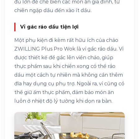
đủ lớn để chế biến các món ăn gia đình, từ
chiên ngập dầu đến xào ít dầu.
Vỉ gác ráo dầu tiện lợi
Một phụ kiện đi kèm rất hữu ích của chảo
ZWILLING Plus Pro Wok là vỉ gác ráo dầu. Vỉ
được thiết kế để gác lên viền chảo, giúp
thực phẩm sau khi chiên xong có thể ráo
dầu một cách tự nhiên mà không cần thêm
đĩa hay dụng cụ phụ trợ. Ngoài ra, vỉ cũng có
thể giữ ấm thực phẩm, đảm bảo món ăn
luôn ở nhiệt độ lý tưởng khi dọn ra bàn.