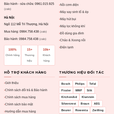
Bảo hành - sửa chữa:
0961.015.925
Nồi cơm điện
›
(zalo)
Máy xay sinh tố & ép
›
Hà Nội:
Máy hút bụi
›
Ngõ 112 Mễ Trì Thượng, Hà Nội
Máy lọc không khí
›
Mua hàng:
0984.758.438
(zalo)
Đồ dùng gia đình
›
Bảo hành:
0984.758.438
(zalo)
Chảo & Xoong nồi
›
Điện lạnh
›
100%
15+
10k+
Chính hãng
Thương
Khách
hiệu
hàng
HỖ TRỢ KHÁCH HÀNG
THƯƠNG HIỆU ĐỐI TÁC
Giới thiệu
›
Bosch
Philips
Tefal
Chính sách đổi trả & Bảo hành
›
Fissler
WMF
Silit
Chính sách mua hàng
KitchenAid
Klarstein
›
Silvercrest
Braun
AEG
Chính sách bảo mật
›
Beurer
Rowenta
Zwilling
Hướng dẫn mua hàng
›