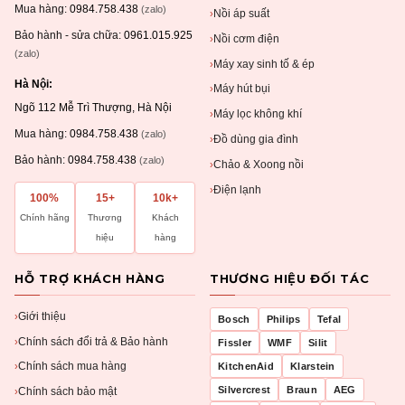
Mua hàng:
0984.758.438
(zalo)
Nồi áp suất
›
Bảo hành - sửa chữa:
0961.015.925
Nồi cơm điện
›
(zalo)
Máy xay sinh tố & ép
›
Hà Nội:
Máy hút bụi
›
Ngõ 112 Mễ Trì Thượng, Hà Nội
Máy lọc không khí
›
Mua hàng:
0984.758.438
(zalo)
Đồ dùng gia đình
›
Bảo hành:
0984.758.438
(zalo)
Chảo & Xoong nồi
›
Điện lạnh
›
100%
15+
10k+
Chính hãng
Thương
Khách
hiệu
hàng
HỖ TRỢ KHÁCH HÀNG
THƯƠNG HIỆU ĐỐI TÁC
Giới thiệu
›
Bosch
Philips
Tefal
Chính sách đổi trả & Bảo hành
›
Fissler
WMF
Silit
Chính sách mua hàng
KitchenAid
Klarstein
›
Silvercrest
Braun
AEG
Chính sách bảo mật
›