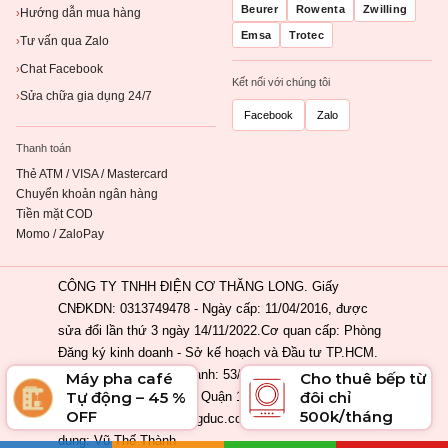
Beurer
Rowenta
Zwilling
Hướng dẫn mua hàng
›
Emsa
Trotec
Tư vấn qua Zalo
›
Chat Facebook
›
Kết nối với chúng tôi
Sửa chữa gia dụng 24/7
›
Facebook
Zalo
Thanh toán
Thẻ ATM / VISA / Mastercard
Chuyển khoản ngân hàng
Tiền mặt COD
Momo / ZaloPay
CÔNG TY TNHH ĐIỆN CƠ THĂNG LONG. Giấy
CNĐKDN: 0313749478 - Ngày cấp: 11/04/2016, được
sửa đổi lần thứ 3 ngày 14/11/2022.Cơ quan cấp: Phòng
Đăng ký kinh doanh - Sở kế hoạch và Đầu tư TP.HCM.
Địa chỉ đăng ký kinh doanh: 53/2 Nguyễn Khắc Nhu,
Máy pha café
Cho thuê bếp từ
Tự động – 45 %
đôi chỉ
Phường Cầu Ông Lãnh, Quận 1, Tp. Hồ Chí Minh, Việt
OFF
500k/tháng
Nam. Email: info@ahangduc.com. Chịu trách nhiệm nội
dung: Vũ Thế Thành