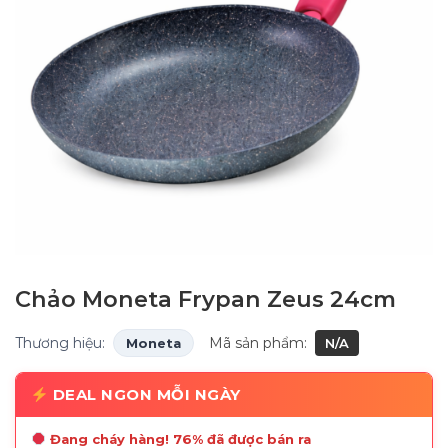
Chảo Moneta Frypan Zeus 24cm
Thương hiệu:
Mã sản phẩm:
Moneta
N/A
DEAL NGON MỖI NGÀY
Đang cháy hàng! 76% đã được bán ra