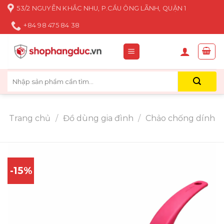
Skip
53/2 NGUYỄN KHẮC NHU, P.CẦU ÔNG LÃNH, QUẬN 1
to
+84 98 475 84 38
content
Tìm
kiếm:
Trang chủ
/
Đồ dùng gia đình
/
Chảo chống dính
-15%