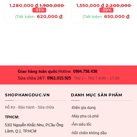
0
₫
1,280,000
₫
1,900,000
₫
1,550,000
₫
2,200,000
₫
-33%
-30%
620,000
₫
650,000
₫
(Tiết kiệm:
)
(Tiết kiệm:
)
Giao hàng toàn quốc
|
Hotline:
0984.758.438
|
Sửa chữa 24/7:
0961.015.925
Thứ 2 – Thứ 7 8:00 – 17:30
SHOPHANGDUC.VN
DANH MỤC SẢN PHẨM
Hỗ trợ - Bảo hành - Sửa chữa
Điện gia dụng
›
Máy pha cà phê
›
TPHCM:
Ấm siêu tốc
›
53/2 Nguyễn Khắc Nhu, P.Cầu Ông
Lãnh, Q.1, TP.HCM
Nồi chiên không dầu
›