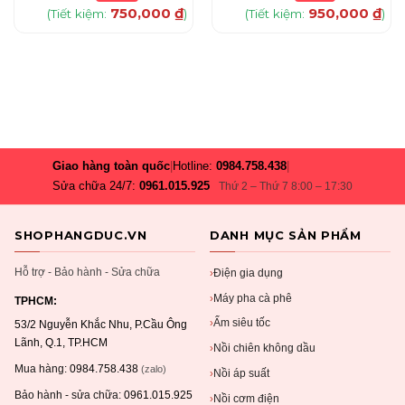
750,000
₫
950,000
₫
(Tiết kiệm:
)
(Tiết kiệm:
)
Giao hàng toàn quốc
|
Hotline:
0984.758.438
|
Sửa chữa 24/7:
0961.015.925
Thứ 2 – Thứ 7 8:00 – 17:30
SHOPHANGDUC.VN
DANH MỤC SẢN PHẨM
Hỗ trợ - Bảo hành - Sửa chữa
Điện gia dụng
›
Máy pha cà phê
›
TPHCM:
Ấm siêu tốc
›
53/2 Nguyễn Khắc Nhu, P.Cầu Ông
Lãnh, Q.1, TP.HCM
Nồi chiên không dầu
›
Mua hàng:
0984.758.438
(zalo)
Nồi áp suất
›
Bảo hành - sửa chữa:
0961.015.925
Nồi cơm điện
›