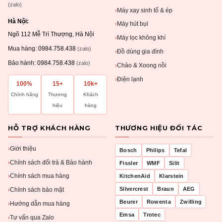
(zalo)
Máy xay sinh tố & ép
›
Hà Nội:
Máy hút bụi
›
Ngõ 112 Mễ Trì Thượng, Hà Nội
Máy lọc không khí
›
Mua hàng:
0984.758.438
(zalo)
Đồ dùng gia đình
›
Bảo hành:
0984.758.438
(zalo)
Chảo & Xoong nồi
›
Điện lạnh
›
100%
15+
10k+
Chính hãng
Thương
Khách
hiệu
hàng
HỖ TRỢ KHÁCH HÀNG
THƯƠNG HIỆU ĐỐI TÁC
Giới thiệu
›
Bosch
Philips
Tefal
Chính sách đổi trả & Bảo hành
›
Fissler
WMF
Silit
Chính sách mua hàng
KitchenAid
Klarstein
›
Silvercrest
Braun
AEG
Chính sách bảo mật
›
Beurer
Rowenta
Zwilling
Hướng dẫn mua hàng
›
Emsa
Trotec
Tư vấn qua Zalo
›