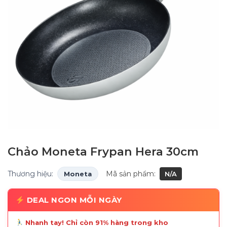
Chảo Moneta Frypan Hera 30cm
Thương hiệu:
Mã sản phẩm:
Moneta
N/A
DEAL NGON MỖI NGÀY
Nhanh tay! Chỉ còn 91% hàng trong kho