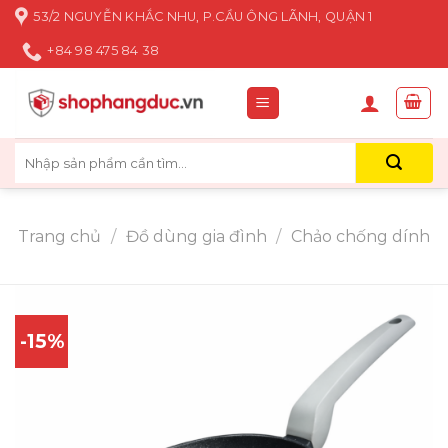
Skip
53/2 NGUYỄN KHẮC NHU, P.CẦU ÔNG LÃNH, QUẬN 1
to
+84 98 475 84 38
content
Tìm
kiếm:
Trang chủ
/
Đồ dùng gia đình
/
Chảo chống dính
-15%