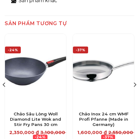
Sản phẩm khác
SẢN PHẨM TƯƠNG TỰ
-24%
-37%
Chảo Sâu Lòng Woll
Chảo Inox 24 cm WMF
Diamond Lite Wok and
Profi Pfanne (Made in
Stir Fry Pans 30 cm
Germany)
2,350,000
₫
3,100,000
₫
1,600,000
₫
2,550,000
₫
-24%
-37%