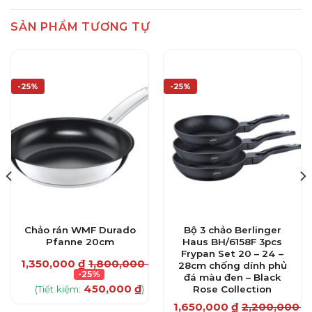
SẢN PHẨM TƯƠNG TỰ
-25%
-25%
Chảo rán WMF Durado
Bộ 3 chảo Berlinger
Pfanne 20cm
Haus BH/6158F 3pcs
Frypan Set 20 – 24 –
1,350,000
₫
1,800,000
₫
28cm chống dính phủ
-25%
đá màu đen – Black
450,000
₫
(Tiết kiệm:
)
Rose Collection
1,650,000
₫
2,200,000
₫