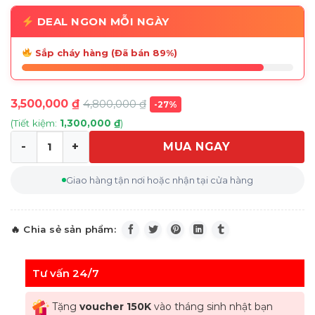
DEAL NGON MỖI NGÀY
Sắp cháy hàng (Đã bán 89%)
3,500,000
₫
4,800,000
₫
-27%
(Tiết kiệm:
1,300,000
₫
)
MUA NGAY
Chảo 2 quai cách điệu LeCreuset Tarte Tatin Backfor
Giao hàng tận nơi hoặc nhận tại cửa hàng
Tư vấn 24/7
Tặng
voucher 150K
vào tháng sinh nhật bạn