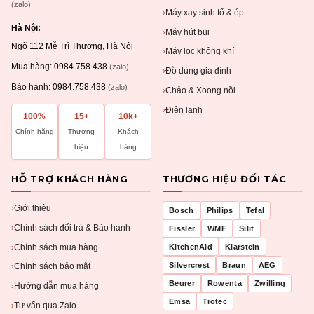
(zalo)
Máy xay sinh tố & ép
›
Hà Nội:
Máy hút bụi
›
Ngõ 112 Mễ Trì Thượng, Hà Nội
Máy lọc không khí
›
Mua hàng:
0984.758.438
(zalo)
Đồ dùng gia đình
›
Bảo hành:
0984.758.438
(zalo)
Chảo & Xoong nồi
›
Điện lạnh
›
100%
15+
10k+
Chính hãng
Thương
Khách
hiệu
hàng
HỖ TRỢ KHÁCH HÀNG
THƯƠNG HIỆU ĐỐI TÁC
Giới thiệu
›
Bosch
Philips
Tefal
Chính sách đổi trả & Bảo hành
›
Fissler
WMF
Silit
Chính sách mua hàng
KitchenAid
Klarstein
›
Silvercrest
Braun
AEG
Chính sách bảo mật
›
Beurer
Rowenta
Zwilling
Hướng dẫn mua hàng
›
Emsa
Trotec
Tư vấn qua Zalo
›