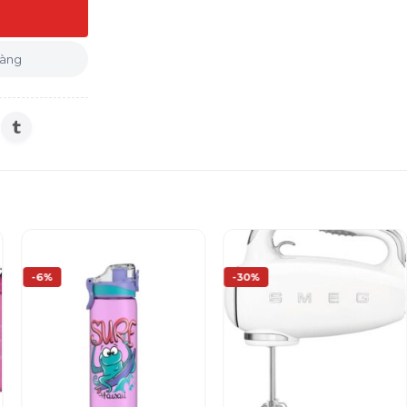
 lượng
hàng
-6%
-30%