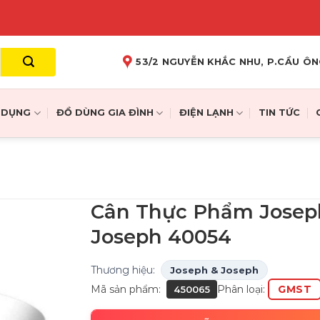
53/2 NGUYỄN KHẮC NHU, P.CẦU ÔN
A DỤNG
ĐỒ DÙNG GIA ĐÌNH
ĐIỆN LẠNH
TIN TỨC
Cân Thực Phẩm Josep
Joseph 40054
Thương hiệu:
Joseph & Joseph
Mã sản phẩm:
Phân loại:
GMST
450065