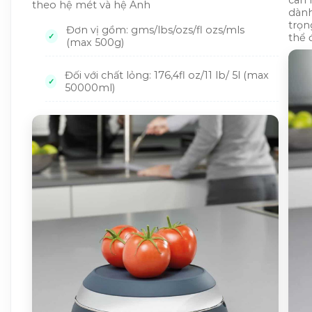
cân 
theo hệ mét và hệ Anh
dành
trọn
Đơn vị gồm: gms/lbs/ozs/fl ozs/mls
thể 
(max 500g)
Đối với chất lỏng: 176,4fl oz/11 lb/ 5l (max
50000ml)