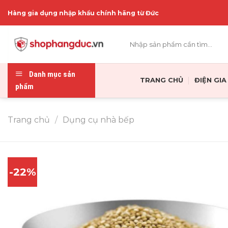
Skip
Hàng gia dụng nhập khẩu chính hãng từ Đức
to
content
Tìm
kiếm:
Danh mục sản
TRANG CHỦ
ĐIỆN GI
phẩm
Trang chủ
/
Dụng cụ nhà bếp
-22%