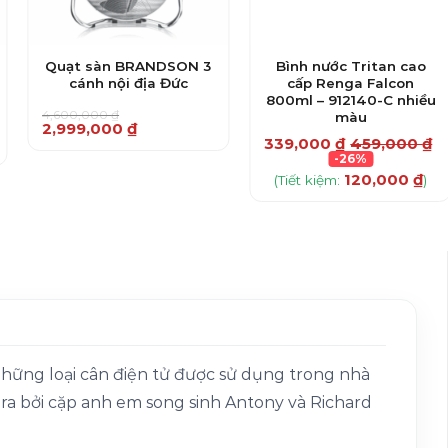
Quạt sàn BRANDSON 3
Bình nước Tritan cao
cánh nội địa Đức
cấp Renga Falcon
800ml – 912140-C nhiều
4,600,000
₫
màu
Giá
Giá
2,999,000
₫
gốc
hiện
339,000
₫
459,000
₫
Sản
là:
tại
-26%
4,600,000 ₫.
là:
phẩm
120,000
₫
(Tiết kiệm:
)
2,999,000 ₫.
này
có
nhiều
biến
thể.
Các
tùy
chọn
hững loại cân điện tử được sử dụng trong nhà
có
thể
 ra bởi cặp anh em song sinh Antony và Richard
được
chọn