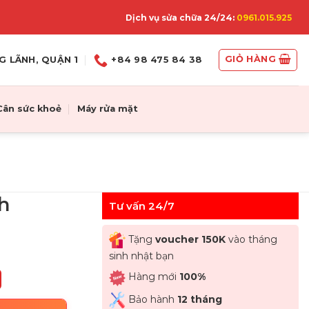
Dịch vụ sửa chữa 24/24:
0961.015.925
GIỎ HÀNG
G LÃNH, QUẬN 1
+84 98 475 84 38
Cân sức khoẻ
Máy rửa mặt
h
Tư vấn 24/7
Tặng
voucher 150K
vào tháng
sinh nhật bạn
Hàng mới
100%
Bảo hành
12 tháng