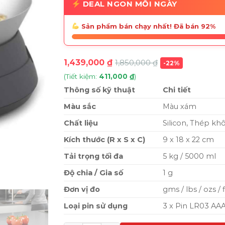
DEAL NGON MỖI NGÀY
Sản phẩm bán chạy nhất! Đã bán 92%
1,439,000
₫
1,850,000
₫
-22%
(Tiết kiệm:
411,000
₫
)
Thông số kỹ thuật
Chi tiết
Màu sắc
Màu xám
Chất liệu
Silicon, Thép kh
Kích thước (R x S x C)
9 x 18 x 22 cm
Tải trọng tối đa
5 kg / 5000 ml
Độ chia / Gia số
1 g
Đơn vị đo
gms / lbs / ozs / 
Loại pin sử dụng
3 x Pin LR03 AAA