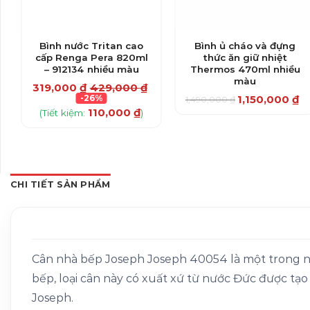
Bình nước Tritan cao
Bình ủ cháo và đựng
cấp Renga Pera 820ml
thức ăn giữ nhiệt
– 912134 nhiều màu
Thermos 470ml nhiều
màu
319,000
₫
429,000
₫
-26%
1,150,000
₫
1,490,000
₫
Giá
Giá
Sản
110,000
₫
gốc
hiện
(Tiết kiệm:
)
là:
tại
phẩm
1,490,000 ₫.
là:
1,150,000 ₫.
này
có
nhiều
CHI TIẾT SẢN PHẨM
biến
thể.
Các
tùy
chọn
Cân nhà bếp Joseph Joseph 40054 là một trong n
có
bếp, loại cân này có xuất xứ từ nước Đức được tạo
thể
Joseph.
được