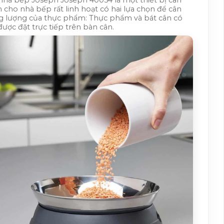
nhà bếp Joseph Joseph 40054 là một thiết bị cân
 cho nhà bếp rất linh hoạt có hai lựa chọn để cân
g lượng của thực phẩm: Thực phẩm và bát cân có
được đặt trực tiếp trên bàn cân.