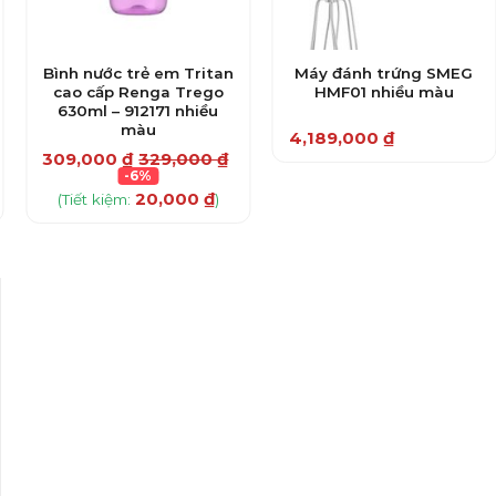
Bình nước trẻ em Tritan
Máy đánh trứng SMEG
cao cấp Renga Trego
HMF01 nhiều màu
630ml – 912171 nhiều
màu
4,189,000
₫
Sản
309,000
₫
329,000
₫
-6%
phẩm
20,000
₫
(Tiết kiệm:
)
này
có
nhiều
biến
thể.
Các
tùy
chọn
có
thể
được
chọn