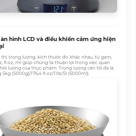
àn hình LCD và điều khiển cảm ứng hiện
ại
 thị trọng lượng, kích thước đo khác nhau, từ gam,
oz, fl.oz, ml giúp chúng ta thuận lợi trong việc quan
khối lượng của thực phẩm. Trọng lượng cân tối đa là
 5kg (5000g)/176,4 fl.oz/11lb/5l (5000ml).