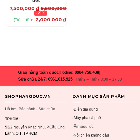
tiết
₫
7,500,000
₫
9,500,000
₫
-21%
2,000,000
₫
(Tiết kiệm:
)
Giao hàng toàn quốc
|
Hotline:
0984.758.438
|
Sửa chữa 24/7:
0961.015.925
Thứ 2 – Thứ 7 8:00 – 17:30
SHOPHANGDUC.VN
DANH MỤC SẢN PHẨM
Hỗ trợ - Bảo hành - Sửa chữa
Điện gia dụng
›
Máy pha cà phê
›
TPHCM:
Ấm siêu tốc
›
53/2 Nguyễn Khắc Nhu, P.Cầu Ông
Lãnh, Q.1, TP.HCM
Nồi chiên không dầu
›