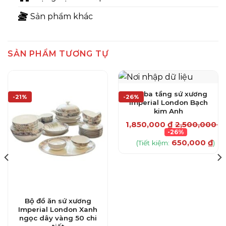
Sản phẩm khác
SẢN PHẨM TƯƠNG TỰ
Đĩa ba tầng sứ xương
-21%
-26%
Imperial London Bạch
kim Anh
1,850,000
₫
2,500,000
₫
-26%
650,000
₫
(Tiết kiệm:
)
Bộ đồ ăn sứ xương
Imperial London Xanh
ngọc dây vàng 50 chi