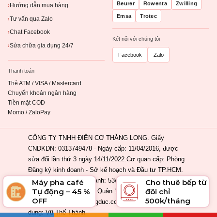
Beurer
Rowenta
Zwilling
Hướng dẫn mua hàng
›
Emsa
Trotec
Tư vấn qua Zalo
›
Chat Facebook
›
Kết nối với chúng tôi
Sửa chữa gia dụng 24/7
›
Facebook
Zalo
Thanh toán
Thẻ ATM / VISA / Mastercard
Chuyển khoản ngân hàng
Tiền mặt COD
Momo / ZaloPay
CÔNG TY TNHH ĐIỆN CƠ THĂNG LONG. Giấy
CNĐKDN: 0313749478 - Ngày cấp: 11/04/2016, được
sửa đổi lần thứ 3 ngày 14/11/2022.Cơ quan cấp: Phòng
Đăng ký kinh doanh - Sở kế hoạch và Đầu tư TP.HCM.
Địa chỉ đăng ký kinh doanh: 53/2 Nguyễn Khắc Nhu,
Máy pha café
Cho thuê bếp từ
Tự động – 45 %
đôi chỉ
Phường Cầu Ông Lãnh, Quận 1, Tp. Hồ Chí Minh, Việt
OFF
500k/tháng
Nam. Email: info@ahangduc.com. Chịu trách nhiệm nội
dung: Vũ Thế Thành