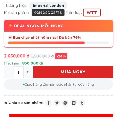
Thương hiệu:
Imperial London
Mã sản phẩm:
Phân loại:
WTT
021924DGS/TS
DEAL NGON MỖI NGÀY
Bán chạy nhất hôm nay! Đã bán 76%
2,650,000
₫
3,500,000
₫
-24%
(Tiết kiệm:
850,000
₫
)
MUA NGAY
Bộ trà sứ xương Imperial London Bạch Kim Anh (13 chi ti
Giao hàng tận nơi hoặc nhận tại cửa hàng