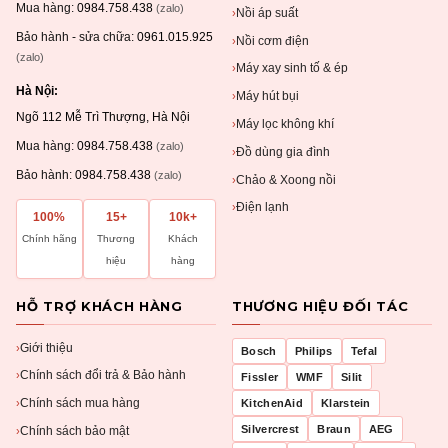
Mua hàng:
0984.758.438
(zalo)
Nồi áp suất
›
Bảo hành - sửa chữa:
0961.015.925
Nồi cơm điện
›
(zalo)
Máy xay sinh tố & ép
›
Hà Nội:
Máy hút bụi
›
Ngõ 112 Mễ Trì Thượng, Hà Nội
Máy lọc không khí
›
Mua hàng:
0984.758.438
(zalo)
Đồ dùng gia đình
›
Bảo hành:
0984.758.438
(zalo)
Chảo & Xoong nồi
›
Điện lạnh
›
100%
15+
10k+
Chính hãng
Thương
Khách
hiệu
hàng
HỖ TRỢ KHÁCH HÀNG
THƯƠNG HIỆU ĐỐI TÁC
Giới thiệu
›
Bosch
Philips
Tefal
Chính sách đổi trả & Bảo hành
›
Fissler
WMF
Silit
Chính sách mua hàng
KitchenAid
Klarstein
›
Silvercrest
Braun
AEG
Chính sách bảo mật
›