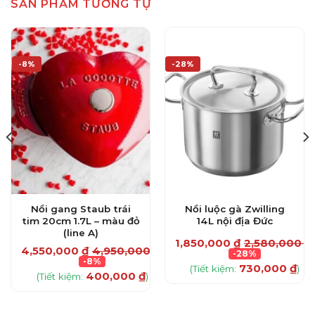
SẢN PHẨM TƯƠNG TỰ
-8%
-28%
Nồi gang Staub trái
Nồi luộc gà Zwilling
tim 20cm 1.7L – màu đỏ
14L nội địa Đức
(line A)
₫
1,850,000
₫
2,580,000
₫
4,550,000
₫
4,950,000
₫
-28%
-8%
730,000
₫
(Tiết kiệm:
)
400,000
₫
(Tiết kiệm:
)