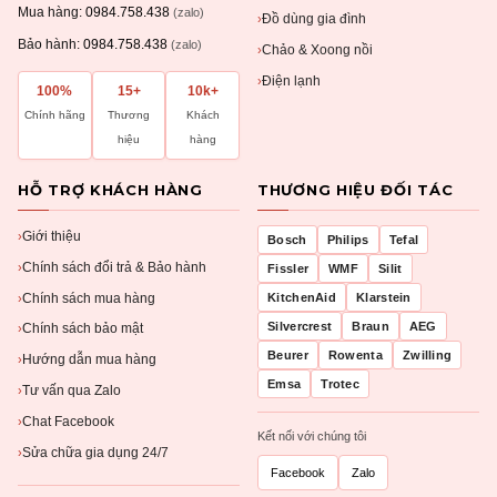
Mua hàng:
0984.758.438
(zalo)
Đồ dùng gia đình
›
Bảo hành:
0984.758.438
(zalo)
Chảo & Xoong nồi
›
Điện lạnh
›
100%
15+
10k+
Chính hãng
Thương
Khách
hiệu
hàng
HỖ TRỢ KHÁCH HÀNG
THƯƠNG HIỆU ĐỐI TÁC
Giới thiệu
›
Bosch
Philips
Tefal
Chính sách đổi trả & Bảo hành
›
Fissler
WMF
Silit
Chính sách mua hàng
KitchenAid
Klarstein
›
Silvercrest
Braun
AEG
Chính sách bảo mật
›
Beurer
Rowenta
Zwilling
Hướng dẫn mua hàng
›
Emsa
Trotec
Tư vấn qua Zalo
›
Chat Facebook
›
Kết nối với chúng tôi
Sửa chữa gia dụng 24/7
›
Facebook
Zalo