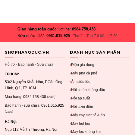
Giao hàng toàn quốc
|
Hotline:
0984.758.438
|
Sửa chữa 24/7:
0961.015.925
Thứ 2 – Thứ 7 8:00 – 17:30
SHOPHANGDUC.VN
DANH MỤC SẢN PHẨM
Hỗ trợ - Bảo hành - Sửa chữa
Điện gia dụng
›
Máy pha cà phê
›
TPHCM:
Ấm siêu tốc
›
53/2 Nguyễn Khắc Nhu, P.Cầu Ông
Lãnh, Q.1, TP.HCM
Nồi chiên không dầu
›
Mua hàng:
0984.758.438
(zalo)
Nồi áp suất
›
Bảo hành - sửa chữa:
0961.015.925
Nồi cơm điện
›
(zalo)
Máy xay sinh tố & ép
›
Hà Nội:
Máy hút bụi
›
Ngõ 112 Mễ Trì Thượng, Hà Nội
Máy lọc không khí
›