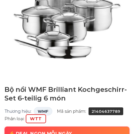
Bộ nồi WMF Brilliant Kochgeschirr-
Set 6-teilig 6 món
Thương hiệu:
Mã sản phẩm:
WMF
21404637789
Phân loại:
WTT
DEAL NGON MỖI NGÀY