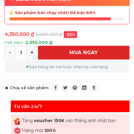
Sản phẩm bán chạy nhất! Đã bán 88%
4,350,000
₫
6,400,000
₫
-32%
(Tiết kiệm:
2,050,000
₫
)
MUA NGAY
Bộ nồi WMF Brilliant Kochgeschirr-Set 6-teilig 6 món số
Giao hàng tận nơi hoặc nhận tại cửa hàng
Tư vấn 24/7
Tặng
voucher 150K
vào tháng sinh nhật bạn
Hàng mới
100%