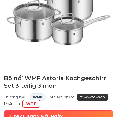
Bộ nồi WMF Astoria Kochgeschirr
Set 3-teilig 3 món
Thương hiệu:
Mã sản phẩm:
WMF
21404744746
Phân loại:
WTT
DEAL NGON MỖI NGÀY