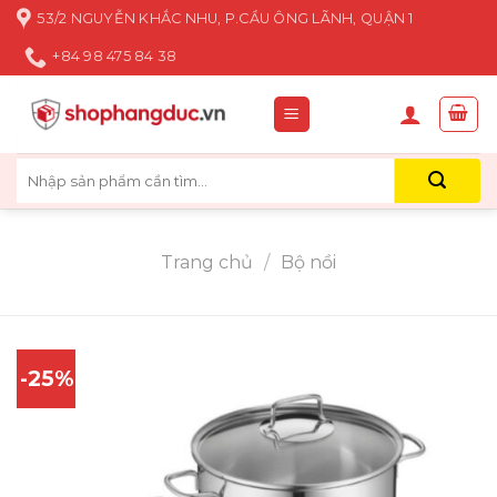
Skip
53/2 NGUYỄN KHẮC NHU, P.CẦU ÔNG LÃNH, QUẬN 1
to
+84 98 475 84 38
content
Tìm
kiếm:
Trang chủ
/
Bộ nồi
-25%