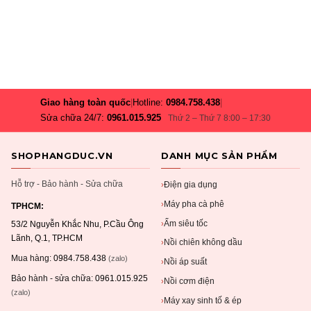
có
nhiều
biến
thể.
Các
tùy
chọn
Giao hàng toàn quốc
|
Hotline:
0984.758.438
|
có
thể
Sửa chữa 24/7:
0961.015.925
Thứ 2 – Thứ 7 8:00 – 17:30
được
chọn
SHOPHANGDUC.VN
DANH MỤC SẢN PHẨM
trên
trang
Hỗ trợ - Bảo hành - Sửa chữa
Điện gia dụng
›
sản
Máy pha cà phê
phẩm
›
TPHCM:
Ấm siêu tốc
›
53/2 Nguyễn Khắc Nhu, P.Cầu Ông
Lãnh, Q.1, TP.HCM
Nồi chiên không dầu
›
Mua hàng:
0984.758.438
(zalo)
Nồi áp suất
›
Bảo hành - sửa chữa:
0961.015.925
Nồi cơm điện
›
(zalo)
Máy xay sinh tố & ép
›