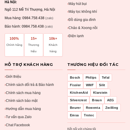
Hà Nội:
Máy hút bụi
›
Ngõ 112 Mễ Trì Thượng, Hà Nội
Máy lọc không khí
›
Mua hàng:
0984.758.438
(zalo)
Đồ dùng gia đình
›
Bảo hành:
0984.758.438
(zalo)
Chảo & Xoong nồi
›
Điện lạnh
›
100%
15+
10k+
Chính hãng
Thương
Khách
hiệu
hàng
HỖ TRỢ KHÁCH HÀNG
THƯƠNG HIỆU ĐỐI TÁC
Giới thiệu
›
Bosch
Philips
Tefal
Chính sách đổi trả & Bảo hành
›
Fissler
WMF
Silit
Chính sách mua hàng
KitchenAid
Klarstein
›
Silvercrest
Braun
AEG
Chính sách bảo mật
›
Beurer
Rowenta
Zwilling
Hướng dẫn mua hàng
›
Emsa
Trotec
Tư vấn qua Zalo
›
Chat Facebook
›
Kết nối với chúng tôi