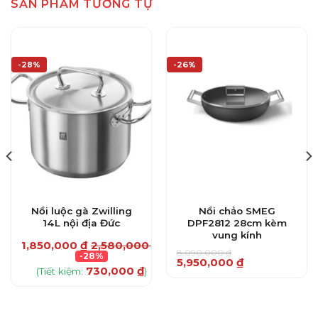
SẢN PHẨM TƯƠNG TỰ
-28%
-26%
Nồi luộc gà Zwilling
Nồi chảo SMEG
14L nội địa Đức
DPF2812 28cm kèm
vung kính
1,850,000
₫
2,580,000
₫
8,090,000
₫
-28%
Giá
Giá
5,950,000
₫
730,000
₫
gốc
hiện
(Tiết kiệm:
)
Sản
là:
tại
8,090,000 ₫.
là:
phẩm
5,950,000 ₫.
này