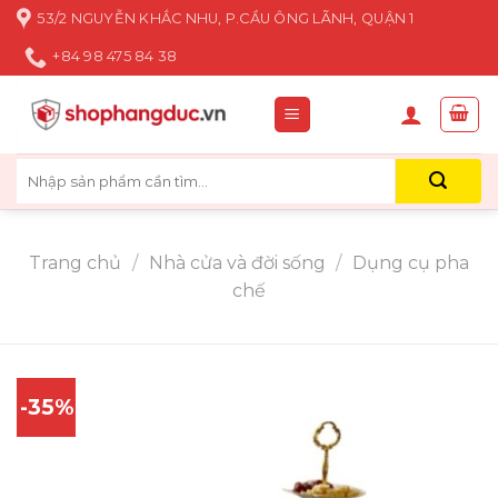
Skip
53/2 NGUYỄN KHẮC NHU, P.CẦU ÔNG LÃNH, QUẬN 1
to
+84 98 475 84 38
content
Tìm
kiếm:
Trang chủ
/
Nhà cửa và đời sống
/
Dụng cụ pha
chế
-35%