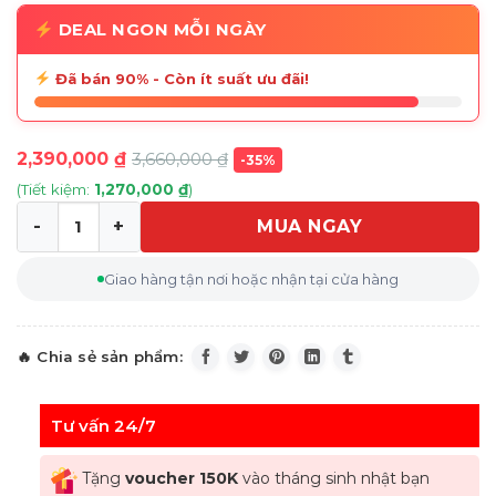
DEAL NGON MỖI NGÀY
Đã bán 90% - Còn ít suất ưu đãi!
2,390,000
₫
3,660,000
₫
-35%
(Tiết kiệm:
1,270,000
₫
)
MUA NGAY
Bộ cafe sứ xương Imperial London cúc vàng HF số lượng
Giao hàng tận nơi hoặc nhận tại cửa hàng
Tư vấn 24/7
Tặng
voucher 150K
vào tháng sinh nhật bạn