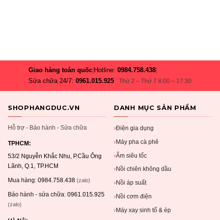
Giao hàng toàn quốc
|
Hotline:
0984.758.438
|
Sửa chữa 24/7:
0961.015.925
Thứ 2 – Thứ 7 8:00 – 17:30
SHOPHANGDUC.VN
DANH MỤC SẢN PHẨM
Hỗ trợ - Bảo hành - Sửa chữa
Điện gia dụng
›
Máy pha cà phê
›
TPHCM:
Ấm siêu tốc
›
53/2 Nguyễn Khắc Nhu, P.Cầu Ông
Lãnh, Q.1, TP.HCM
Nồi chiên không dầu
›
Mua hàng:
0984.758.438
(zalo)
Nồi áp suất
›
Bảo hành - sửa chữa:
0961.015.925
Nồi cơm điện
›
(zalo)
Máy xay sinh tố & ép
›