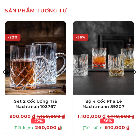
SẢN PHẨM TƯƠNG TỰ
-22%
-36%
Set 2 Cốc Uống Trà
Bộ 4 Cốc Pha Lê
Nachtman 103767
Nachtmann 89207
900,000
₫
1,160,000
₫
1,100,000
₫
1,710,000
₫
-22%
-36%
260,000
₫
610,000
₫
(Tiết kiệm:
)
(Tiết kiệm:
)