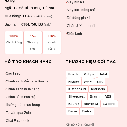
Hà Nội:
Máy hút bụi
›
Ngõ 112 Mễ Trì Thượng, Hà Nội
Máy lọc không khí
›
Mua hàng:
0984.758.438
(zalo)
Đồ dùng gia đình
›
Bảo hành:
0984.758.438
(zalo)
Chảo & Xoong nồi
›
Điện lạnh
›
100%
15+
10k+
Chính hãng
Thương
Khách
hiệu
hàng
HỖ TRỢ KHÁCH HÀNG
THƯƠNG HIỆU ĐỐI TÁC
Giới thiệu
›
Bosch
Philips
Tefal
Chính sách đổi trả & Bảo hành
›
Fissler
WMF
Silit
Chính sách mua hàng
KitchenAid
Klarstein
›
Silvercrest
Braun
AEG
Chính sách bảo mật
›
Beurer
Rowenta
Zwilling
Hướng dẫn mua hàng
›
Emsa
Trotec
Tư vấn qua Zalo
›
Chat Facebook
›
Kết nối với chúng tôi