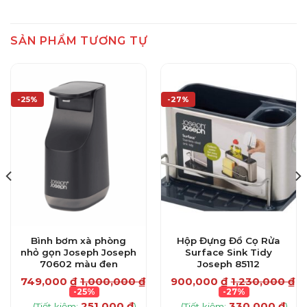
SẢN PHẨM TƯƠNG TỰ
-25%
-27%
Bình bơm xà phòng
Hộp Đựng Đồ Cọ Rửa
nhỏ gọn Joseph Joseph
Surface Sink Tidy
70602 màu đen
Joseph 85112
749,000
₫
1,000,000
₫
900,000
₫
1,230,000
₫
₫
-25%
-27%
251,000
₫
330,000
₫
(Tiết kiệm:
)
(Tiết kiệm:
)