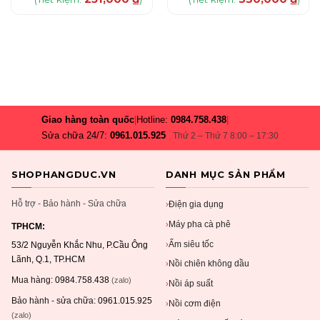
Giao hàng toàn quốc
|
Hotline:
0984.758.438
|
Sửa chữa 24/7:
0961.015.925
Thứ 2 – Thứ 7 8:00 – 17:30
SHOPHANGDUC.VN
DANH MỤC SẢN PHẨM
Hỗ trợ - Bảo hành - Sửa chữa
Điện gia dụng
›
Máy pha cà phê
›
TPHCM:
Ấm siêu tốc
›
53/2 Nguyễn Khắc Nhu, P.Cầu Ông
Lãnh, Q.1, TP.HCM
Nồi chiên không dầu
›
Mua hàng:
0984.758.438
(zalo)
Nồi áp suất
›
Bảo hành - sửa chữa:
0961.015.925
Nồi cơm điện
›
(zalo)