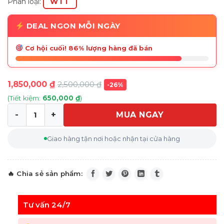
Phân loại:
WTT
DEAL NGON MỖI NGÀY
Cơ hội cuối! 86% lượng hàng đã bán
1,850,000
₫
2,500,000
₫
-26%
(Tiết kiệm:
650,000
₫
)
MUA NGAY
Bộ bình cốc đựng nước thủy tinh WMF Decanter (1 bình 
Giao hàng tận nơi hoặc nhận tại cửa hàng
Tư vấn 24/7