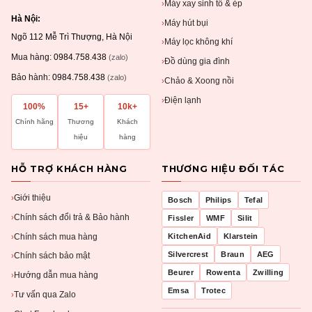
Máy xay sinh tố & ép
›
Hà Nội:
Máy hút bụi
›
Ngõ 112 Mễ Trì Thượng, Hà Nội
Máy lọc không khí
›
Mua hàng:
0984.758.438
(zalo)
Đồ dùng gia đình
›
Bảo hành:
0984.758.438
(zalo)
Chảo & Xoong nồi
›
Điện lạnh
›
100%
15+
10k+
Chính hãng
Thương
Khách
hiệu
hàng
HỖ TRỢ KHÁCH HÀNG
THƯƠNG HIỆU ĐỐI TÁC
Giới thiệu
›
Bosch
Philips
Tefal
Chính sách đổi trả & Bảo hành
›
Fissler
WMF
Silit
Chính sách mua hàng
KitchenAid
Klarstein
›
Silvercrest
Braun
AEG
Chính sách bảo mật
›
Beurer
Rowenta
Zwilling
Hướng dẫn mua hàng
›
Emsa
Trotec
Tư vấn qua Zalo
›