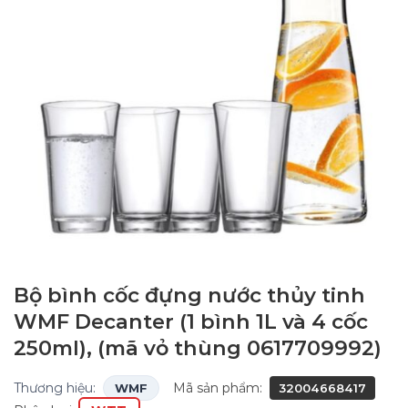
Bộ bình cốc đựng nước thủy tinh
WMF Decanter (1 bình 1L và 4 cốc
250ml), (mã vỏ thùng 0617709992)
Thương hiệu:
Mã sản phẩm:
WMF
32004668417