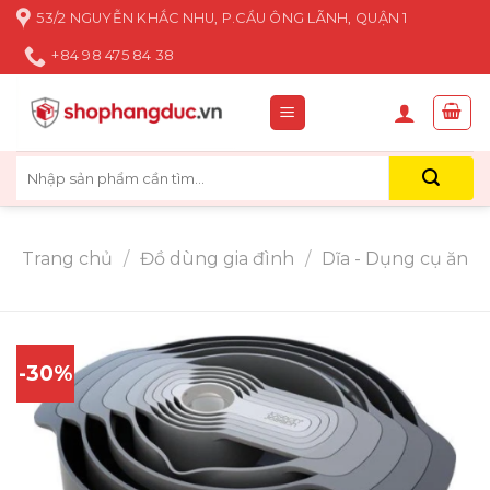
Skip
53/2 NGUYỄN KHẮC NHU, P.CẦU ÔNG LÃNH, QUẬN 1
to
+84 98 475 84 38
content
Tìm
kiếm:
Trang chủ
/
Đồ dùng gia đình
/
Dĩa - Dụng cụ ăn
-30%