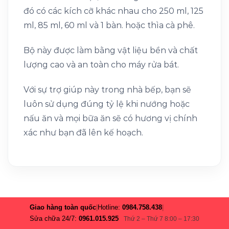
đó có các kích cỡ khác nhau cho 250 ml, 125
ml, 85 ml, 60 ml và 1 bàn. hoặc thìa cà phê.
Bộ này được làm bằng vật liệu bền và chất
lượng cao và an toàn cho máy rửa bát.
Với sự trợ giúp này trong nhà bếp, bạn sẽ
luôn sử dụng đúng tỷ lệ khi nướng hoặc
nấu ăn và mọi bữa ăn sẽ có hương vị chính
xác như bạn đã lên kế hoạch.
Giao hàng toàn quốc
|
Hotline:
0984.758.438
|
Sửa chữa 24/7:
0961.015.925
Thứ 2 – Thứ 7 8:00 – 17:30