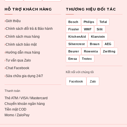
HỖ TRỢ KHÁCH HÀNG
THƯƠNG HIỆU ĐỐI TÁC
Giới thiệu
›
Bosch
Philips
Tefal
Chính sách đổi trả & Bảo hành
›
Fissler
WMF
Silit
Chính sách mua hàng
KitchenAid
Klarstein
›
Silvercrest
Braun
AEG
Chính sách bảo mật
›
Beurer
Rowenta
Zwilling
Hướng dẫn mua hàng
›
Emsa
Trotec
Tư vấn qua Zalo
›
Chat Facebook
›
Kết nối với chúng tôi
Sửa chữa gia dụng 24/7
›
Facebook
Zalo
Thanh toán
Thẻ ATM / VISA / Mastercard
Chuyển khoản ngân hàng
Tiền mặt COD
Momo / ZaloPay