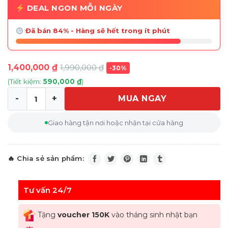
DEAL NGON MỖI NGÀY
Đã bán 84% - Hàng sẽ hết trong ít phút
1,400,000
₫
1,990,000
₫
-30%
(Tiết kiệm:
590,000
₫
)
MUA NGAY
Bộ 9 Món Chuẩn Bị Thực Phẩm Jospeh 98468 Joseph Ne
Giao hàng tận nơi hoặc nhận tại cửa hàng
Tư vấn 24/7
Tặng
voucher 150K
vào tháng sinh nhật bạn