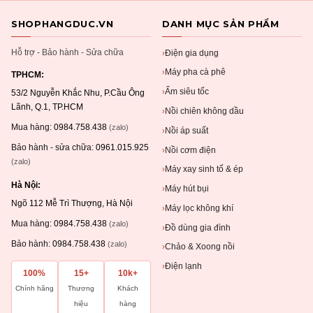
SHOPHANGDUC.VN
DANH MỤC SẢN PHẨM
Hỗ trợ - Bảo hành - Sửa chữa
Điện gia dụng
›
Máy pha cà phê
›
TPHCM:
Ấm siêu tốc
›
53/2 Nguyễn Khắc Nhu, P.Cầu Ông
Lãnh, Q.1, TP.HCM
Nồi chiên không dầu
›
Mua hàng:
0984.758.438
(zalo)
Nồi áp suất
›
Bảo hành - sửa chữa:
0961.015.925
Nồi cơm điện
›
(zalo)
Máy xay sinh tố & ép
›
Hà Nội:
Máy hút bụi
›
Ngõ 112 Mễ Trì Thượng, Hà Nội
Máy lọc không khí
›
Mua hàng:
0984.758.438
(zalo)
Đồ dùng gia đình
›
Bảo hành:
0984.758.438
(zalo)
Chảo & Xoong nồi
›
Điện lạnh
›
100%
15+
10k+
Chính hãng
Thương
Khách
hiệu
hàng