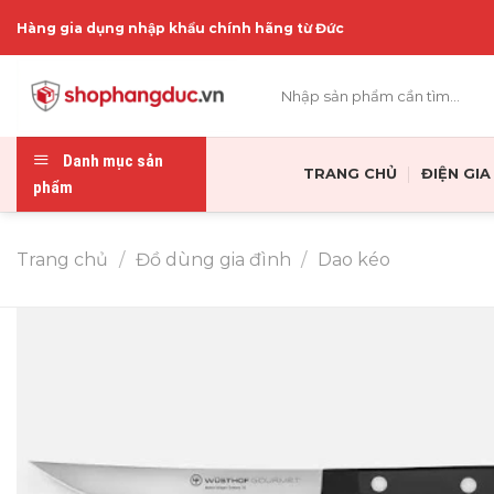
Skip
Hàng gia dụng nhập khẩu chính hãng từ Đức
to
content
Tìm
kiếm:
Danh mục sản
TRANG CHỦ
ĐIỆN GI
phẩm
Trang chủ
/
Đồ dùng gia đình
/
Dao kéo