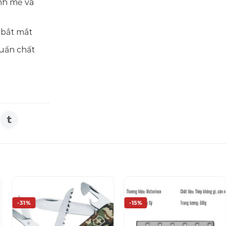
ạnh mẽ và
 bắt mắt
huẩn chất
-31%
-15%