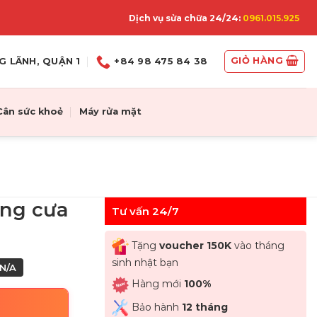
Dịch vụ sửa chữa 24/24:
0961.015.925
GIỎ HÀNG
G LÃNH, QUẬN 1
+84 98 475 84 38
Cân sức khoẻ
Máy rửa mặt
ăng cưa
Tư vấn 24/7
Tặng
voucher 150K
vào tháng
sinh nhật bạn
N/A
Hàng mới
100%
Bảo hành
12 tháng