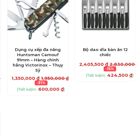
Dụng cụ xếp đa năng
Bộ dao dĩa bàn ăn 12
Huntsman Camouf
chiếc
91mm – Hàng chính
2,405,500
₫
2,830,000
hãng Victorinox – Thụy
-15%
Sỹ
424,500
₫
(Tiết kiệm:
)
0
₫
1,350,000
₫
1,950,000
₫
-31%
600,000
₫
(Tiết kiệm:
)