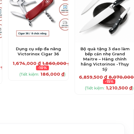
Dụng cụ xếp đa năng
Bộ quà tặng 3 dao làm
Victorinox Cigar 36
bếp cán nhẹ Grand
Maitre – Hàng chính
1,674,000
₫
1,860,000
₫
hãng Victorinox -Thụy
0
₫
-10%
Sỹ
186,000
₫
(Tiết kiệm:
)
6,859,500
₫
8,070,00
-15%
1,210,500
₫
(Tiết kiệm:
)