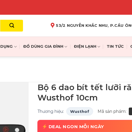
53/2 NGUYỄN KHẮC NHU, P.CẦU ÔN
A DỤNG
ĐỒ DÙNG GIA ĐÌNH
ĐIỆN LẠNH
TIN TỨC
Bộ 6 dao bít tết lưỡi r
Wusthof 10cm
Thương hiệu:
Mã sản phẩm:
Wusthof
DEAL NGON MỖI NGÀY