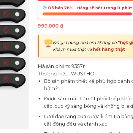
Đã bán 78% - Hàng sẽ hết trong ít phút
990,000
₫
Đồ gia dụng nhà em không có
"hột g
khách mua thật và
hết hàng thật
Mã sản phẩm:
9357r
Thương hiệu:
WUSTHOF
Bộ sản phẩm thiết kế phù hợp dành 
bít tết
Được sản xuất từ một phôi thép khôn
cấp, cực kỳ sáng bóng và không bị ax
Lưỡi dao răng cưa được kiểm tra bằng
cắt đồng đều và chính xác