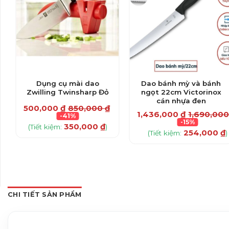
Dụng cụ mài dao
Dao bánh mỳ và bánh
Zwilling Twinsharp Đỏ
ngọt 22cm Victorinox
cán nhựa đen
500,000
₫
850,000
₫
0
₫
1,436,000
₫
1,690,00
-41%
-15%
350,000
₫
(Tiết kiệm:
)
254,000
₫
(Tiết kiệm:
)
CHI TIẾT SẢN PHẨM