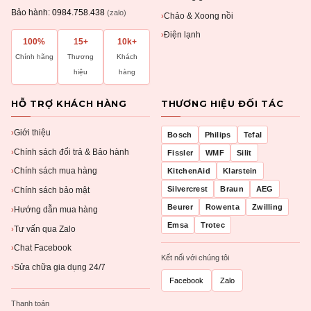
Bảo hành:
0984.758.438
(zalo)
Chảo & Xoong nồi
›
Điện lạnh
›
100%
15+
10k+
Chính hãng
Thương
Khách
hiệu
hàng
HỖ TRỢ KHÁCH HÀNG
THƯƠNG HIỆU ĐỐI TÁC
Giới thiệu
›
Bosch
Philips
Tefal
Chính sách đổi trả & Bảo hành
›
Fissler
WMF
Silit
Chính sách mua hàng
KitchenAid
Klarstein
›
Silvercrest
Braun
AEG
Chính sách bảo mật
›
Beurer
Rowenta
Zwilling
Hướng dẫn mua hàng
›
Emsa
Trotec
Tư vấn qua Zalo
›
Chat Facebook
›
Kết nối với chúng tôi
Sửa chữa gia dụng 24/7
›
Facebook
Zalo
Thanh toán