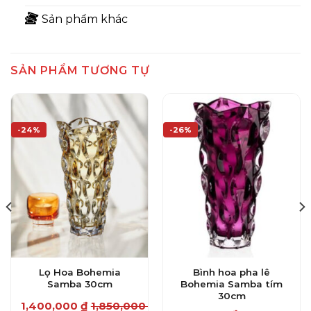
Sản phẩm khác
SẢN PHẨM TƯƠNG TỰ
-24%
-26%
Lọ Hoa Bohemia
Bình hoa pha lê
Samba 30cm
Bohemia Samba tím
30cm
₫
1,400,000
₫
1,850,000
₫