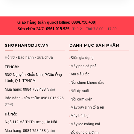
Giao hàng toàn quốc
|
Hotline:
0984.758.438
|
Sửa chữa 24/7:
0961.015.925
Thứ 2 – Thứ 7 8:00 – 17:30
SHOPHANGDUC.VN
DANH MỤC SẢN PHẨM
Hỗ trợ - Bảo hành - Sửa chữa
Điện gia dụng
›
Máy pha cà phê
›
TPHCM:
Ấm siêu tốc
›
53/2 Nguyễn Khắc Nhu, P.Cầu Ông
Lãnh, Q.1, TP.HCM
Nồi chiên không dầu
›
Mua hàng:
0984.758.438
(zalo)
Nồi áp suất
›
Bảo hành - sửa chữa:
0961.015.925
Nồi cơm điện
›
(zalo)
Máy xay sinh tố & ép
›
Hà Nội:
Máy hút bụi
›
Ngõ 112 Mễ Trì Thượng, Hà Nội
Máy lọc không khí
›
Mua hàng:
0984.758.438
(zalo)
Đồ dùng gia đình
›