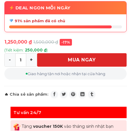
DEAL NGON MỖI NGÀY
91% sản phẩm đã có chủ
1,250,000
₫
1,500,000
₫
-17%
(Tiết kiệm:
250,000
₫
)
MUA NGAY
Bình giữ nhiệt Emsa CAMPO Isolierkanne Quick Tip, Chr
Giao hàng tận nơi hoặc nhận tại cửa hàng
Tư vấn 24/7
Tặng
voucher 150K
vào tháng sinh nhật bạn