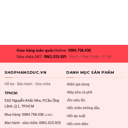
Giao hàng toàn quốc
|
Hotline:
0984.758.438
|
Sửa chữa 24/7:
0961.015.925
Thứ 2 – Thứ 7 8:00 – 17:30
SHOPHANGDUC.VN
DANH MỤC SẢN PHẨM
Hỗ trợ - Bảo hành - Sửa chữa
Điện gia dụng
›
Máy pha cà phê
›
TPHCM:
Ấm siêu tốc
›
53/2 Nguyễn Khắc Nhu, P.Cầu Ông
Lãnh, Q.1, TP.HCM
Nồi chiên không dầu
›
Mua hàng:
0984.758.438
(zalo)
Nồi áp suất
›
Bảo hành - sửa chữa:
0961.015.925
Nồi cơm điện
›