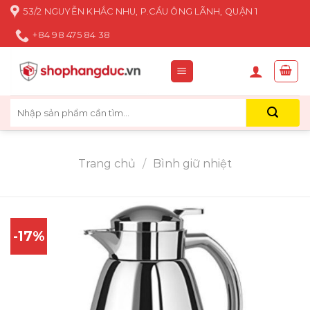
Skip
53/2 NGUYỄN KHẮC NHU, P.CẦU ÔNG LÃNH, QUẬN 1
to
+84 98 475 84 38
content
Tìm
kiếm:
Trang chủ
/
Bình giữ nhiệt
-17%