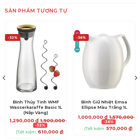
SẢN PHẨM TƯƠNG TỰ
-32%
-36%
Bình Thủy Tinh WMF
Bình Giữ Nhiệt Emsa
Wasserkaraffe Basic 1L
Ellipse Màu Trắng 1L
(Nắp Vàng)
1,000,000
₫
1,570,000
₫
1,290,000
₫
1,900,000
₫
-36%
-32%
570,000
₫
(Tiết kiệm:
)
₫
610,000
₫
(Tiết kiệm:
)