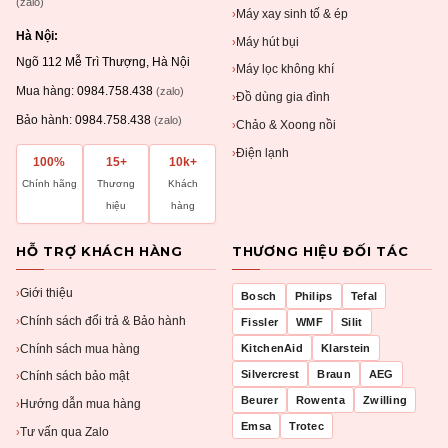
(zalo)
Máy xay sinh tố & ép
›
Hà Nội:
Máy hút bụi
›
Ngõ 112 Mễ Trì Thượng, Hà Nội
Máy lọc không khí
›
Mua hàng:
0984.758.438
(zalo)
Đồ dùng gia đình
›
Bảo hành:
0984.758.438
(zalo)
Chảo & Xoong nồi
›
Điện lạnh
›
100%
15+
10k+
Chính hãng
Thương
Khách
hiệu
hàng
HỖ TRỢ KHÁCH HÀNG
THƯƠNG HIỆU ĐỐI TÁC
Giới thiệu
›
Bosch
Philips
Tefal
Chính sách đổi trả & Bảo hành
›
Fissler
WMF
Silit
Chính sách mua hàng
KitchenAid
Klarstein
›
Silvercrest
Braun
AEG
Chính sách bảo mật
›
Beurer
Rowenta
Zwilling
Hướng dẫn mua hàng
›
Emsa
Trotec
Tư vấn qua Zalo
›