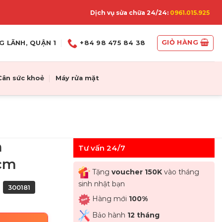
Dịch vụ sửa chữa 24/24:
0961.015.925
GIỎ HÀNG
G LÃNH, QUẬN 1
+84 98 475 84 38
Cân sức khoẻ
Máy rửa mặt
n
Tư vấn 24/7
7cm
Tặng
voucher 150K
vào tháng
sinh nhật bạn
:
300181
Hàng mới
100%
Bảo hành
12 tháng