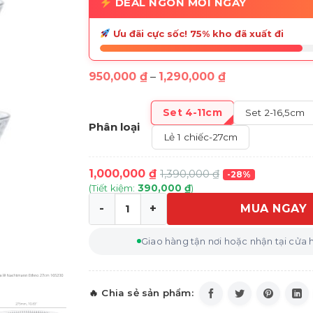
DEAL NGON MỖI NGÀY
Ưu đãi cực sốc! 75% kho đã xuất đi
Khoảng
950,000
₫
–
1,290,000
₫
giá:
từ
950,000 ₫
Set 4-11cm
Set 2-16,5cm
đến
Phân loại
1,290,000 ₫
Lẻ 1 chiếc-27cm
1,000,000
₫
1,390,000
₫
-28%
(Tiết kiệm:
390,000
₫
)
MUA NGAY
Bát pha lê Nachtmann Ethno 11cm/16,5c
Giao hàng tận nơi hoặc nhận tại cửa