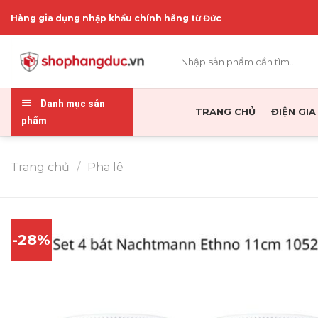
Skip
Hàng gia dụng nhập khẩu chính hãng từ Đức
to
content
Tìm
kiếm:
Danh mục sản
TRANG CHỦ
ĐIỆN GI
phẩm
Trang chủ
/
Pha lê
-28%