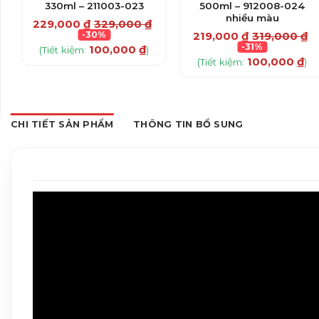
330ml – 211003-023
500ml – 912008-024
nhiều màu
229,000
₫
329,000
₫
-30%
219,000
₫
319,000
₫
-31%
100,000
₫
(Tiết kiệm:
)
100,000
₫
(Tiết kiệm:
)
CHI TIẾT SẢN PHẨM
THÔNG TIN BỔ SUNG