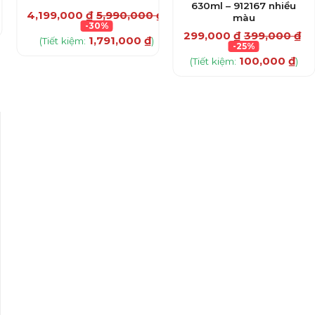
630ml – 912167 nhiều
4,199,000
₫
5,990,000
₫
màu
-30%
299,000
₫
399,000
₫
1,791,000
₫
(Tiết kiệm:
)
-25%
100,000
₫
(Tiết kiệm:
)