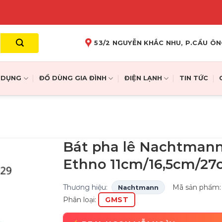
53/2 NGUYỄN KHẮC NHU, P.CẦU ÔN
A DỤNG
ĐỒ DÙNG GIA ĐÌNH
ĐIỆN LẠNH
TIN TỨC
Bát pha lê Nachtman
Ethno 11cm/16,5cm/2
Thương hiệu:
Mã sản phẩm
Nachtmann
Phân loại:
GMST