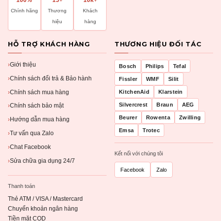
100%
15+
10k+
Chính hãng
Thương
Khách
hiệu
hàng
HỖ TRỢ KHÁCH HÀNG
THƯƠNG HIỆU ĐỐI TÁC
Giới thiệu
›
Bosch
Philips
Tefal
Chính sách đổi trả & Bảo hành
›
Fissler
WMF
Silit
Chính sách mua hàng
KitchenAid
Klarstein
›
Silvercrest
Braun
AEG
Chính sách bảo mật
›
Beurer
Rowenta
Zwilling
Hướng dẫn mua hàng
›
Emsa
Trotec
Tư vấn qua Zalo
›
Chat Facebook
›
Kết nối với chúng tôi
Sửa chữa gia dụng 24/7
›
Facebook
Zalo
Thanh toán
Thẻ ATM / VISA / Mastercard
Chuyển khoản ngân hàng
Tiền mặt COD