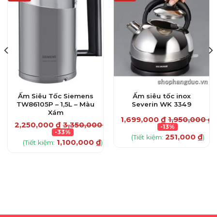
Ấm Siêu Tốc Siemens
Ấm siêu tốc inox
TW86105P – 1,5L – Màu
Severin WK 3349
Xám
₫
1,699,000
₫
1,950,000
₫
2,250,000
₫
3,350,000
₫
-13%
-33%
251,000
₫
(Tiết kiệm:
)
1,100,000
₫
(Tiết kiệm:
)