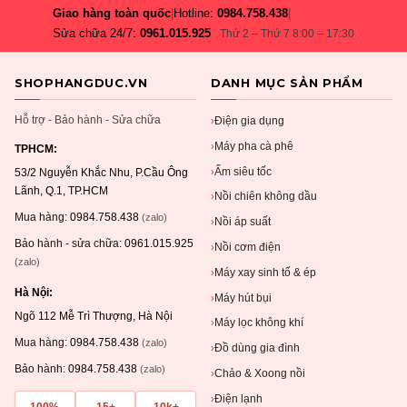
Giao hàng toàn quốc
|
Hotline:
0984.758.438
|
Sửa chữa 24/7:
0961.015.925
Thứ 2 – Thứ 7 8:00 – 17:30
SHOPHANGDUC.VN
DANH MỤC SẢN PHẨM
Hỗ trợ - Bảo hành - Sửa chữa
Điện gia dụng
›
Máy pha cà phê
›
TPHCM:
Ấm siêu tốc
›
53/2 Nguyễn Khắc Nhu, P.Cầu Ông
Lãnh, Q.1, TP.HCM
Nồi chiên không dầu
›
Mua hàng:
0984.758.438
(zalo)
Nồi áp suất
›
Bảo hành - sửa chữa:
0961.015.925
Nồi cơm điện
›
(zalo)
Máy xay sinh tố & ép
›
Hà Nội:
Máy hút bụi
›
Ngõ 112 Mễ Trì Thượng, Hà Nội
Máy lọc không khí
›
Mua hàng:
0984.758.438
(zalo)
Đồ dùng gia đình
›
Bảo hành:
0984.758.438
(zalo)
Chảo & Xoong nồi
›
Điện lạnh
›