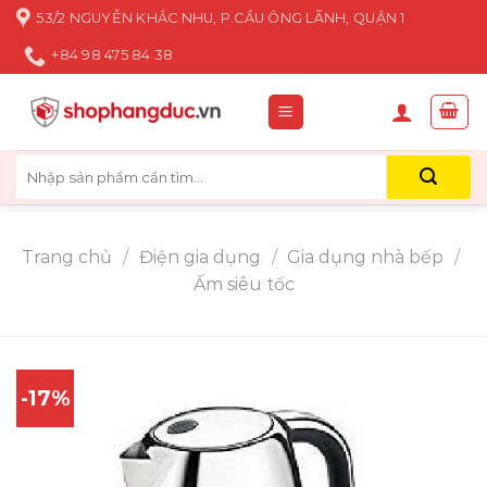
Skip
53/2 NGUYỄN KHẮC NHU, P.CẦU ÔNG LÃNH, QUẬN 1
to
+84 98 475 84 38
content
Tìm
kiếm:
Trang chủ
/
Điện gia dụng
/
Gia dụng nhà bếp
/
Ấm siêu tốc
-17%